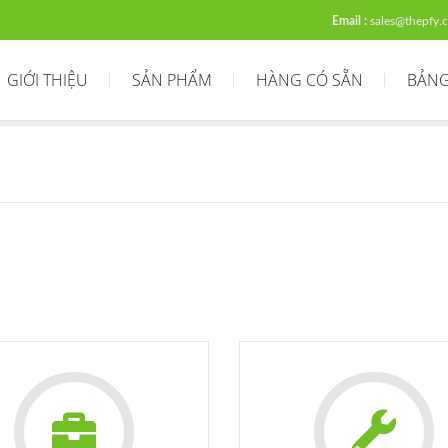
Email :
sales@thepfy.
GIỚI THIỆU
SẢN PHẨM
HÀNG CÓ SẴN
BẢNG