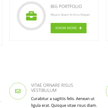
BIG PORTFOLIO
Mauris Quam At Arcu Aliquet
KNOW MORE
Cung cấp thép ống đúc
kéo nguội S10C, S20C,
S30C, S45C theo kích
thước yêu cầu
Ống đúc kéo nguội là
gì? Ống...
VITAE ORNARE RISUS
Đơn hàng thép SPA-H |
VESTIBULUM
corten A cung cấp cho
nhà máy thép Hòa Phát
Curabitur a sagittis felis. Aenean ut
.
Fengyang là một
ligula erat. Quisque vitae risus diam.