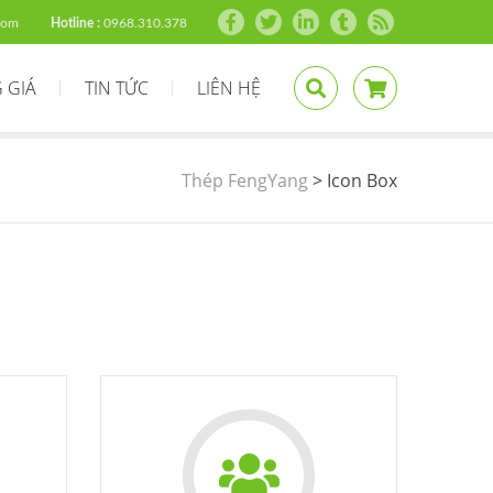
com
Hotline :
0968.310.378
 GIÁ
TIN TỨC
LIÊN HỆ
Thép FengYang
>
Icon Box