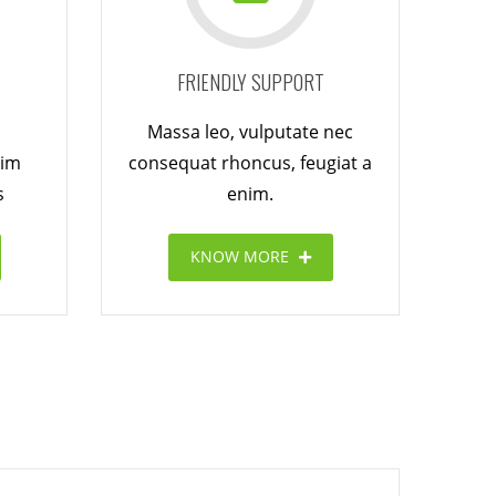
FRIENDLY SUPPORT
Massa leo, vulputate nec
nim
consequat rhoncus, feugiat a
s
enim.
KNOW MORE