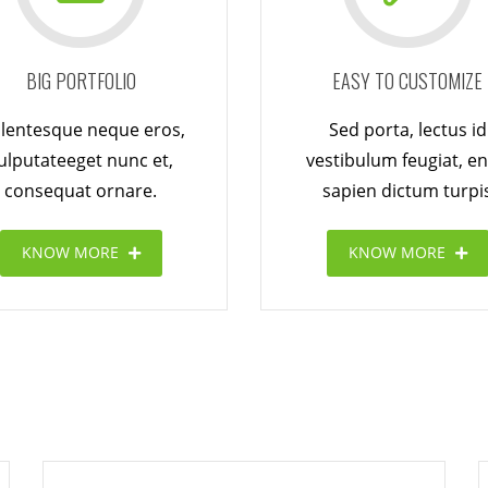
BIG PORTFOLIO
EASY TO CUSTOMIZE
llentesque neque eros,
Sed porta, lectus id
ulputateeget nunc et,
vestibulum feugiat, e
consequat ornare.
sapien dictum turpi
KNOW MORE
KNOW MORE