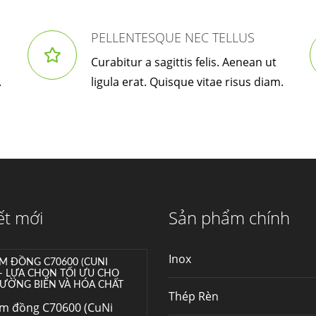
trong những nhà
máy...
PELLENTESQUE NEC TELLUS
Hợp kim N06625 là gì?
Curabitur a sagittis felis. Aenean ut
Giá hợp kim 625 mới
.
ligula erat. Quisque vitae risus diam.
nhất, Mua Inconel 625
tại Việt Nam
Hợp kim N06625 là
hợp kim chịu nhiệt,...
Mua inox ở đâu chất
lượng giá tốt? Gọi ngay
Thép Fengyang
Inox (thép không gỉ)
ết mới
Sản phẩm chính
là một trong...
Inox
M ĐỒNG C70600 (CUNI
 – LỰA CHỌN TỐI ƯU CHO
ƯỜNG BIỂN VÀ HÓA CHẤT
Thép Rèn
im đồng C70600 (CuNi