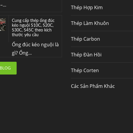
–...
Thép Hợp Kim
Cung cấp thép ống đúc
Thép Làm Khuôn
kéo nguội S10C, S20C,
S30C, S45C theo kích
thước yêu cầu
Thép Carbon
Ống đúc kéo nguội là
gì? Ống...
Thép Đàn Hồi
Đơn hàng thép SPA-H |
 BLOG
Thép Corten
corten A cung cấp cho
nhà máy thép Hòa Phát
Fengyang là một
Các Sản Phẩm Khác
trong những nhà
máy...
Hợp kim N06625 là gì?
Giá hợp kim 625 mới
nhất, Mua Inconel 625
tại Việt Nam