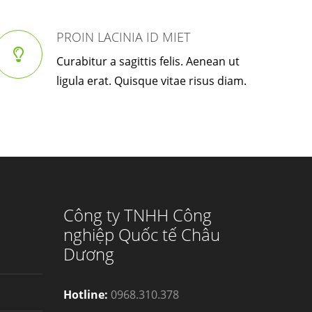
PROIN LACINIA ID MIET
Curabitur a sagittis felis. Aenean ut
ligula erat. Quisque vitae risus diam.
Công ty TNHH Công
nghiệp Quốc tế Châu
Dương
Hotline:
0968.310.378