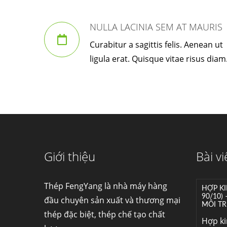
NULLA LACINIA SEM AT MAURIS
Curabitur a sagittis felis. Aenean ut
ligula erat. Quisque vitae risus diam
Giới thiệu
Bài vi
Thép FengYang là nhà máy hàng
HỢP KI
90/10)
đầu chuyên sản xuất và thương mại
MÔI TR
thép đặc biệt, thép chế tạo chất
Hợp k