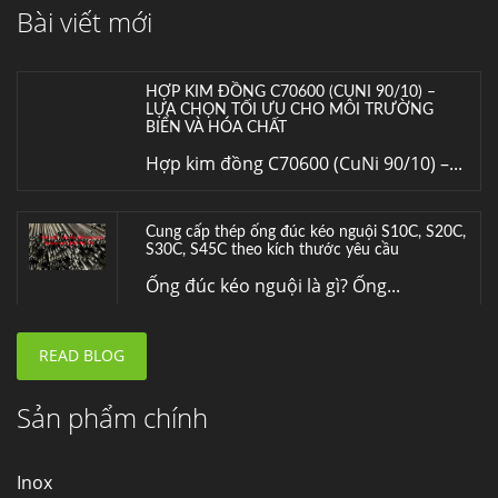
Bài viết mới
Inox (thép không gỉ) là một trong...
HỢP KIM ĐỒNG C70600 (CUNI 90/10) –
LỰA CHỌN TỐI ƯU CHO MÔI TRƯỜNG
BIỂN VÀ HÓA CHẤT
Hợp kim đồng C70600 (CuNi 90/10) –...
Cung cấp thép ống đúc kéo nguội S10C, S20C,
S30C, S45C theo kích thước yêu cầu
Ống đúc kéo nguội là gì? Ống...
READ BLOG
Đơn hàng thép SPA-H | corten A cung cấp cho
nhà máy thép Hòa Phát
Fengyang là một trong những nhà
Sản phẩm chính
máy...
Inox
Hợp kim N06625 là gì? Giá hợp kim 625 mới