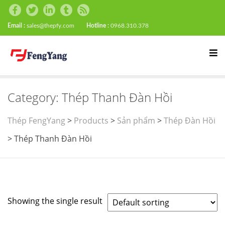
Email :
sales@thepfy.com
Hotline :
0968.310.378
Category:
Thép Thanh Đàn Hồi
Thép FengYang
>
Products
>
Sản phẩm
>
Thép Đàn Hồi
>
Thép Thanh Đàn Hồi
Showing the single result