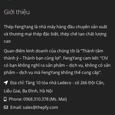
Giới thiệu
Cung cấp thép ống đúc kéo nguội S10C, S20C,
S30C, S45C theo kích thước yêu cầu
Ống đúc kéo nguội là gì? Ống...
Thép FengYang là nhà máy hàng đầu chuyên sản xuất
và thương mại thép đặc biệt, thép chế tạo chất lượng
cao
Đơn hàng thép SPA-H | corten A cung cấp cho
nhà máy thép Hòa Phát
Quan điểm kinh doanh của chúng tôi là “Thành tâm
Fengyang là một trong những nhà
thành ý – Thành bạn cùng lợi”. FengYang cam kết: “Chỉ
máy...
có bạn không nghĩ ra sản phẩm – dịch vụ, không có sản
phẩm – dịch vụ mà FengYang không thể cung cấp”.
Hợp kim N06625 là gì? Giá hợp kim 625 mới
nhất, Mua Inconel 625 tại Việt Nam
Địa chỉ: Tầng 10 tòa nhà Ladeco - số 266 Đội Cấn,
Hợp kim N06625 là hợp kim chịu
Liễu Giai, Ba Đình, Hà Nội
nhiệt,...
Phone: 0968.310.378 (Ms. Mai)
Email:
sales@thepfy.com
Mua inox ở đâu chất lượng giá tốt? Gọi ngay
Thép Fengyang