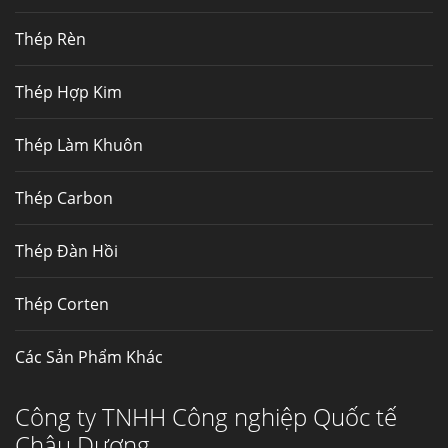
nhất, Mua Inconel 625 tại Việt Nam
Thép Rèn
Hợp kim N06625 là hợp kim chịu
nhiệt,...
Thép Hợp Kim
Mua inox ở đâu chất lượng giá tốt? Gọi ngay
Thép Làm Khuôn
Thép Fengyang
Inox (thép không gỉ) là một trong...
Thép Carbon
Thép Đàn Hồi
Thép Corten
Các Sản Phẩm Khác
Công ty TNHH Công nghiệp Quốc tế
Châu Dương