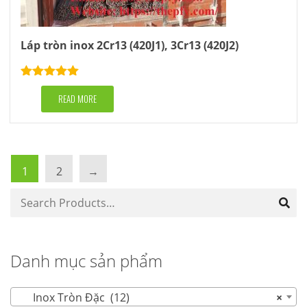
Láp tròn inox 2Cr13 (420J1), 3Cr13 (420J2)
Rated
5.00
out of 5
READ MORE
1
2
→
Danh mục sản phẩm
Inox Tròn Đặc (12)
×