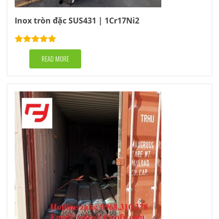
Inox tròn đặc SUS431 | 1Cr17Ni2
Rated
5.00
out of 5
READ MORE