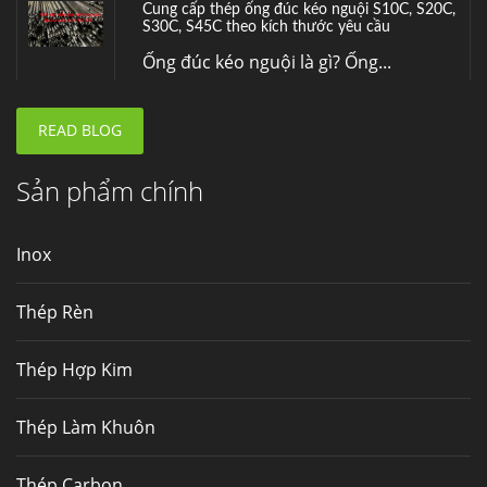
nhà máy thép Hòa Phát
Fengyang là một trong những nhà
máy...
READ BLOG
Hợp kim N06625 là gì? Giá hợp kim 625 mới
nhất, Mua Inconel 625 tại Việt Nam
Sản phẩm chính
Hợp kim N06625 là hợp kim chịu
nhiệt,...
Inox
Mua inox ở đâu chất lượng giá tốt? Gọi ngay
Thép Fengyang
Thép Rèn
Inox (thép không gỉ) là một trong...
Thép Hợp Kim
Thép Làm Khuôn
Thép Carbon