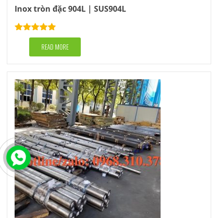
Inox tròn đặc 904L | SUS904L
Rated
5.00
out of 5
READ MORE