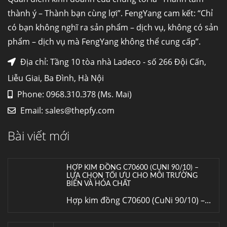
Hợp kim N06625 là hợp kim chịu
thành ý – Thành bạn cùng lợi”. FengYang cam kết: “Chỉ
nhiệt,...
có bạn không nghĩ ra sản phẩm – dịch vụ, không có sản
phẩm – dịch vụ mà FengYang không thể cung cấp”.
Mua inox ở đâu chất lượng giá tốt? Gọi ngay
Thép Fengyang
Địa chỉ: Tầng 10 tòa nhà Ladeco - số 266 Đội Cấn,
Inox (thép không gỉ) là một trong...
Liễu Giai, Ba Đình, Hà Nội
Phone: 0968.310.378 (Ms. Mai)
HỢP KIM ĐỒNG C70600 (CUNI 90/10) –
Email:
sales@thepfy.com
LỰA CHỌN TỐI ƯU CHO MÔI TRƯỜNG
BIỂN VÀ HÓA CHẤT
Bài viết mới
Hợp kim đồng C70600 (CuNi 90/10) –...
Cung cấp thép ống đúc kéo nguội S10C, S20C,
S30C, S45C theo kích thước yêu cầu
Ống đúc kéo nguội là gì? Ống...
Đơn hàng thép SPA-H | corten A cung cấp cho