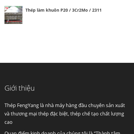
Thép làm khuôn P20 / 3Cr2Mo / 2311
Cung cấp thép ống đúc kéo nguội S10C, S20C,
S30C, S45C theo kích thước yêu cầu
Ống đúc kéo nguội là gì? Ống...
Giới thiệu
Đơn hàng thép SPA-H | corten A cung cấp cho
nhà máy thép Hòa Phát
Fengyang là một trong những nhà
Thép FengYang là nhà máy hàng đầu chuyên sản xuất
máy...
và thương mại thép đặc biệt, thép chế tạo chất lượng
cao
Hợp kim N06625 là gì? Giá hợp kim 625 mới
nhất, Mua Inconel 625 tại Việt Nam
Quan điểm kinh doanh của chúng tôi là “Thành tâm