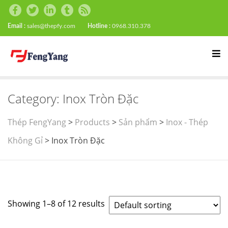
Email :
sales@thepfy.com
Hotline :
0968.310.378
Category:
Inox Tròn Đặc
Thép FengYang
>
Products
>
Sản phẩm
>
Inox - Thép
Không Gỉ
>
Inox Tròn Đặc
Showing 1–8 of 12 results