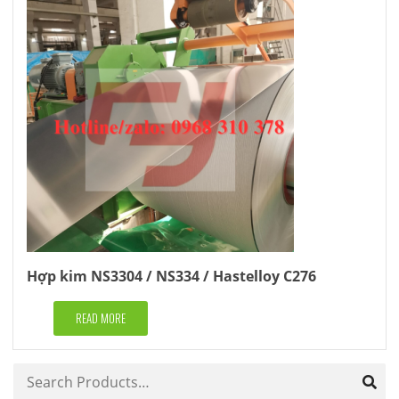
Hợp kim NS3304 / NS334 / Hastelloy C276
READ MORE