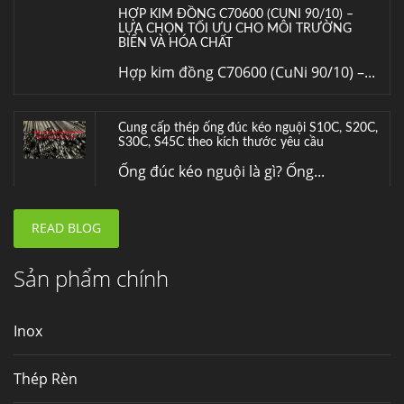
HỢP KIM ĐỒNG C70600 (CUNI 90/10) –
LỰA CHỌN TỐI ƯU CHO MÔI TRƯỜNG
BIỂN VÀ HÓA CHẤT
Hợp kim đồng C70600 (CuNi 90/10) –...
Cung cấp thép ống đúc kéo nguội S10C, S20C,
S30C, S45C theo kích thước yêu cầu
Ống đúc kéo nguội là gì? Ống...
READ BLOG
Đơn hàng thép SPA-H | corten A cung cấp cho
nhà máy thép Hòa Phát
Fengyang là một trong những nhà
Sản phẩm chính
máy...
Inox
Hợp kim N06625 là gì? Giá hợp kim 625 mới
nhất, Mua Inconel 625 tại Việt Nam
Thép Rèn
Hợp kim N06625 là hợp kim chịu