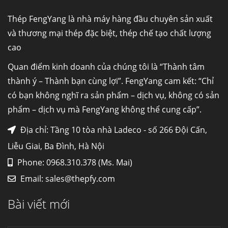
S30C, S45C theo kích thước yêu cầu
Ống đúc kéo nguội là gì? Ống...
Thép FengYang là nhà máy hàng đầu chuyên sản xuất
và thương mại thép đặc biệt, thép chế tạo chất lượng
cao
Đơn hàng thép SPA-H | corten A cung cấp cho
nhà máy thép Hòa Phát
Quan điểm kinh doanh của chúng tôi là “Thành tâm
Fengyang là một trong những nhà
thành ý – Thành bạn cùng lợi”. FengYang cam kết: “Chỉ
máy...
có bạn không nghĩ ra sản phẩm – dịch vụ, không có sản
phẩm – dịch vụ mà FengYang không thể cung cấp”.
Hợp kim N06625 là gì? Giá hợp kim 625 mới
nhất, Mua Inconel 625 tại Việt Nam
Địa chỉ: Tầng 10 tòa nhà Ladeco - số 266 Đội Cấn,
Hợp kim N06625 là hợp kim chịu
Liễu Giai, Ba Đình, Hà Nội
nhiệt,...
Phone: 0968.310.378 (Ms. Mai)
Email:
sales@thepfy.com
Mua inox ở đâu chất lượng giá tốt? Gọi ngay
Thép Fengyang
Bài viết mới
Inox (thép không gỉ) là một trong...