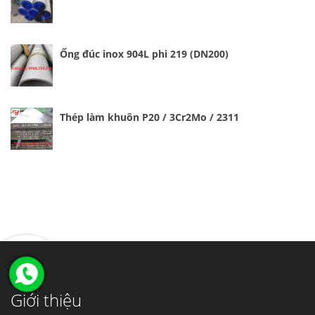
Ống đúc inox 904L phi 219 (DN200)
Thép làm khuôn P20 / 3Cr2Mo / 2311
Giới thiệu
Cung cấp thép ống đúc kéo nguội S10C, S20C,