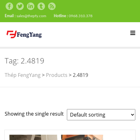
Email :
sales@thepfy.com
Hotline :
0968.310.378
Tag:
2.4819
Thép FengYang
>
Products
>
2.4819
Showing the single result