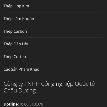
nhiệt,...
Thép Hợp Kim
Mua inox ở đâu chất lượng giá tốt? Gọi ngay
Thép Làm Khuôn
Thép Fengyang
Inox (thép không gỉ) là một trong...
Thép Carbon
Thép Đàn Hồi
Thép Corten
Các Sản Phẩm Khác
Công ty TNHH Công nghiệp Quốc tế
Châu Dương
Hotline:
0968.310.378