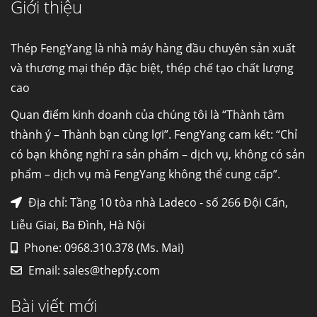
Giới thiệu
Cung cấp thép ống đúc kéo nguội S10C, S20C,
S30C, S45C theo kích thước yêu cầu
Ống đúc kéo nguội là gì? Ống...
Thép FengYang là nhà máy hàng đầu chuyên sản xuất
và thương mại thép đặc biệt, thép chế tạo chất lượng
cao
Đơn hàng thép SPA-H | corten A cung cấp cho
nhà máy thép Hòa Phát
Quan điểm kinh doanh của chúng tôi là “Thành tâm
Fengyang là một trong những nhà
thành ý – Thành bạn cùng lợi”. FengYang cam kết: “Chỉ
máy...
có bạn không nghĩ ra sản phẩm – dịch vụ, không có sản
phẩm – dịch vụ mà FengYang không thể cung cấp”.
Hợp kim N06625 là gì? Giá hợp kim 625 mới
nhất, Mua Inconel 625 tại Việt Nam
Địa chỉ: Tầng 10 tòa nhà Ladeco - số 266 Đội Cấn,
Hợp kim N06625 là hợp kim chịu
Liễu Giai, Ba Đình, Hà Nội
nhiệt,...
Phone: 0968.310.378 (Ms. Mai)
Email:
sales@thepfy.com
Mua inox ở đâu chất lượng giá tốt? Gọi ngay
Thép Fengyang
Bài viết mới
Inox (thép không gỉ) là một trong...