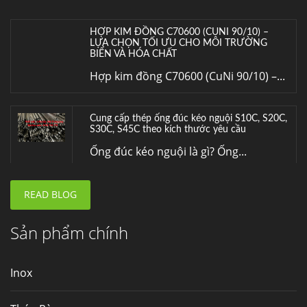
HỢP KIM ĐỒNG C70600 (CUNI 90/10) –
LỰA CHỌN TỐI ƯU CHO MÔI TRƯỜNG
BIỂN VÀ HÓA CHẤT
Hợp kim đồng C70600 (CuNi 90/10) –...
Cung cấp thép ống đúc kéo nguội S10C, S20C,
S30C, S45C theo kích thước yêu cầu
Ống đúc kéo nguội là gì? Ống...
READ BLOG
Đơn hàng thép SPA-H | corten A cung cấp cho
nhà máy thép Hòa Phát
Fengyang là một trong những nhà
Sản phẩm chính
máy...
Inox
Hợp kim N06625 là gì? Giá hợp kim 625 mới
nhất, Mua Inconel 625 tại Việt Nam