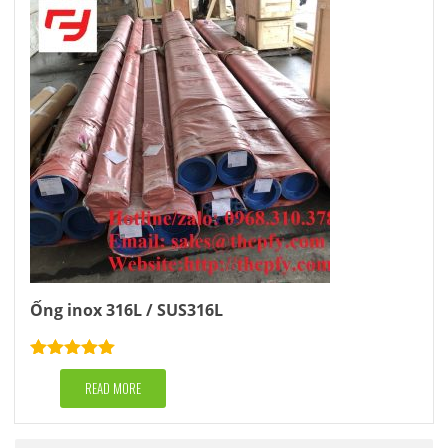
Ống inox 316L / SUS316L
Rated
5.00
out of 5
READ MORE