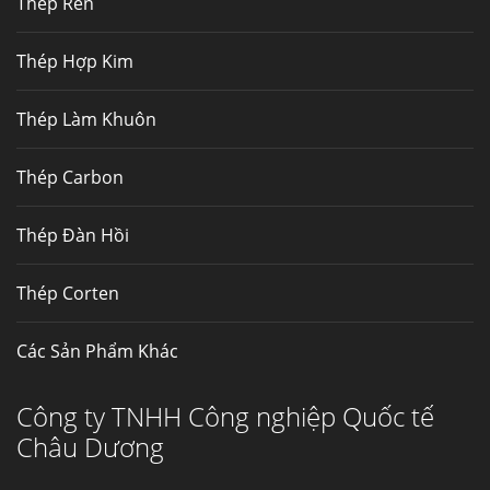
Thép Rèn
Hợp kim N06625 là hợp kim chịu
nhiệt,...
Thép Hợp Kim
Mua inox ở đâu chất lượng giá tốt? Gọi ngay
Thép Làm Khuôn
Thép Fengyang
Inox (thép không gỉ) là một trong...
Thép Carbon
Thép Đàn Hồi
Thép Corten
Các Sản Phẩm Khác
Công ty TNHH Công nghiệp Quốc tế
Châu Dương