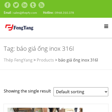
Email :
sales@thepfy.com
Hotline :
0968.310.378
Tag:
báo giá ống inox 316l
Thép FengYang
>
Products
>
báo giá ống inox 316l
Showing the single result