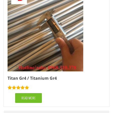
Titan Gr4 / Titanium Gr4
Rated
5.00
out of 5
READ MORE