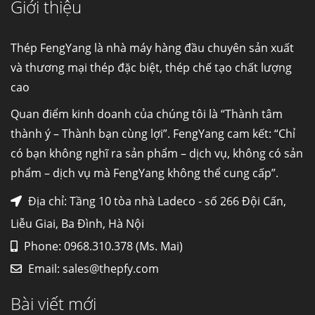
Giới thiệu
Cung cấp thép ống đúc kéo nguội S10C, S20C,
S30C, S45C theo kích thước yêu cầu
Ống đúc kéo nguội là gì? Ống...
Thép FengYang là nhà máy hàng đầu chuyên sản xuất
và thương mại thép đặc biệt, thép chế tạo chất lượng
cao
Đơn hàng thép SPA-H | corten A cung cấp cho
nhà máy thép Hòa Phát
Quan điểm kinh doanh của chúng tôi là “Thành tâm
Fengyang là một trong những nhà
thành ý – Thành bạn cùng lợi”. FengYang cam kết: “Chỉ
máy...
có bạn không nghĩ ra sản phẩm – dịch vụ, không có sản
phẩm – dịch vụ mà FengYang không thể cung cấp”.
Hợp kim N06625 là gì? Giá hợp kim 625 mới
nhất, Mua Inconel 625 tại Việt Nam
Địa chỉ: Tầng 10 tòa nhà Ladeco - số 266 Đội Cấn,
Hợp kim N06625 là hợp kim chịu
Liễu Giai, Ba Đình, Hà Nội
nhiệt,...
Phone: 0968.310.378 (Ms. Mai)
Email:
sales@thepfy.com
Mua inox ở đâu chất lượng giá tốt? Gọi ngay
Thép Fengyang
Bài viết mới
Inox (thép không gỉ) là một trong...