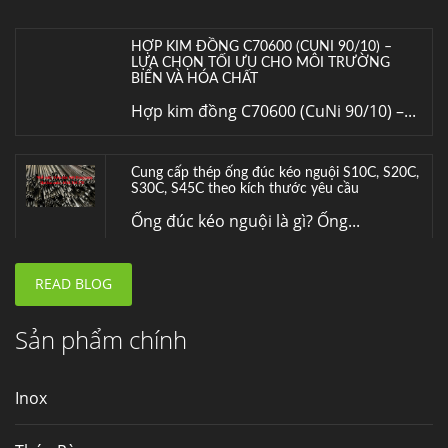
HỢP KIM ĐỒNG C70600 (CUNI 90/10) –
LỰA CHỌN TỐI ƯU CHO MÔI TRƯỜNG
BIỂN VÀ HÓA CHẤT
Hợp kim đồng C70600 (CuNi 90/10) –...
Cung cấp thép ống đúc kéo nguội S10C, S20C,
S30C, S45C theo kích thước yêu cầu
Ống đúc kéo nguội là gì? Ống...
READ BLOG
Đơn hàng thép SPA-H | corten A cung cấp cho
nhà máy thép Hòa Phát
Fengyang là một trong những nhà
Sản phẩm chính
máy...
Inox
Hợp kim N06625 là gì? Giá hợp kim 625 mới
nhất, Mua Inconel 625 tại Việt Nam