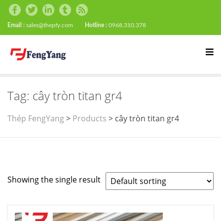
Email :
sales@thepfy.com
Hotline :
0968.310.378
Tag:
cây tròn titan gr4
Thép FengYang
>
Products
>
cây tròn titan gr4
Showing the single result