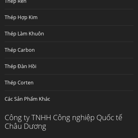
Thép Rèn
Hợp kim N06625 là hợp kim chịu
nhiệt,...
Thép Hợp Kim
Mua inox ở đâu chất lượng giá tốt? Gọi ngay
Thép Làm Khuôn
Thép Fengyang
Inox (thép không gỉ) là một trong...
Thép Carbon
Thép Đàn Hồi
Thép Corten
Các Sản Phẩm Khác
Công ty TNHH Công nghiệp Quốc tế
Châu Dương