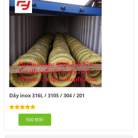
Dây inox 316L / 310S / 304 / 201
Rated
4.83
out of 5
READ MORE