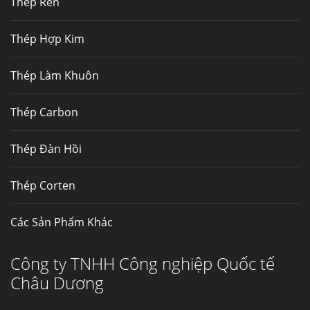
Thép Rèn
Hợp kim N06625 là hợp kim chịu
nhiệt,...
Thép Hợp Kim
Mua inox ở đâu chất lượng giá tốt? Gọi ngay
Thép Làm Khuôn
Thép Fengyang
Inox (thép không gỉ) là một trong...
Thép Carbon
Thép Đàn Hồi
Thép Corten
Các Sản Phẩm Khác
Công ty TNHH Công nghiệp Quốc tế
Châu Dương