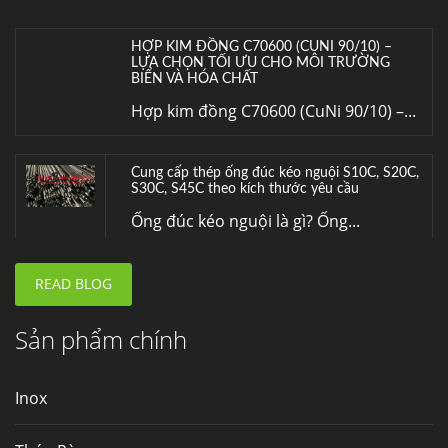
HỢP KIM ĐỒNG C70600 (CUNI 90/10) –
LỰA CHỌN TỐI ƯU CHO MÔI TRƯỜNG
BIỂN VÀ HÓA CHẤT
Hợp kim đồng C70600 (CuNi 90/10) –...
Cung cấp thép ống đúc kéo nguội S10C, S20C,
S30C, S45C theo kích thước yêu cầu
Ống đúc kéo nguội là gì? Ống...
READ BLOG
Đơn hàng thép SPA-H | corten A cung cấp cho
nhà máy thép Hòa Phát
Fengyang là một trong những nhà
Sản phẩm chính
máy...
Inox
Hợp kim N06625 là gì? Giá hợp kim 625 mới
nhất, Mua Inconel 625 tại Việt Nam