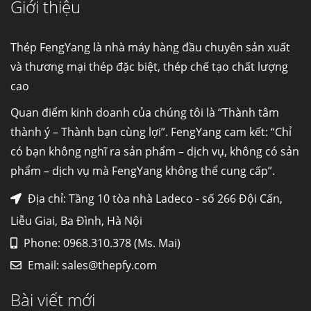
Giới thiệu
Cung cấp thép ống đúc kéo nguội S10C, S20C,
S30C, S45C theo kích thước yêu cầu
Ống đúc kéo nguội là gì? Ống...
Thép FengYang là nhà máy hàng đầu chuyên sản xuất
và thương mại thép đặc biệt, thép chế tạo chất lượng
cao
Đơn hàng thép SPA-H | corten A cung cấp cho
nhà máy thép Hòa Phát
Quan điểm kinh doanh của chúng tôi là “Thành tâm
Fengyang là một trong những nhà
thành ý – Thành bạn cùng lợi”. FengYang cam kết: “Chỉ
máy...
có bạn không nghĩ ra sản phẩm – dịch vụ, không có sản
phẩm – dịch vụ mà FengYang không thể cung cấp”.
Hợp kim N06625 là gì? Giá hợp kim 625 mới
nhất, Mua Inconel 625 tại Việt Nam
Địa chỉ: Tầng 10 tòa nhà Ladeco - số 266 Đội Cấn,
Hợp kim N06625 là hợp kim chịu
Liễu Giai, Ba Đình, Hà Nội
nhiệt,...
Phone: 0968.310.378 (Ms. Mai)
Email:
sales@thepfy.com
Mua inox ở đâu chất lượng giá tốt? Gọi ngay
Thép Fengyang
Bài viết mới
Inox (thép không gỉ) là một trong...