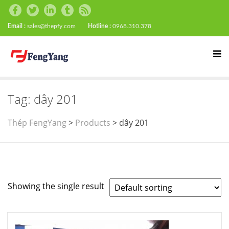
Email :
sales@thepfy.com
Hotline :
0968.310.378
Tag:
dây 201
Thép FengYang
>
Products
>
dây 201
Showing the single result