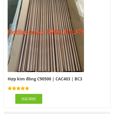
Hợp kim đồng C90500 | CAC403 | BC3
Rated
5.00
out of 5
READ MORE