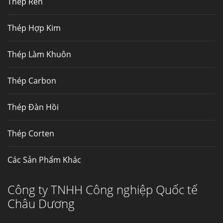
Thép Rèn
Hợp kim N06625 là hợp kim chịu
nhiệt,...
Thép Hợp Kim
Mua inox ở đâu chất lượng giá tốt? Gọi ngay
Thép Làm Khuôn
Thép Fengyang
Inox (thép không gỉ) là một trong...
Thép Carbon
Thép Đàn Hồi
Thép Corten
Các Sản Phẩm Khác
Công ty TNHH Công nghiệp Quốc tế
Châu Dương