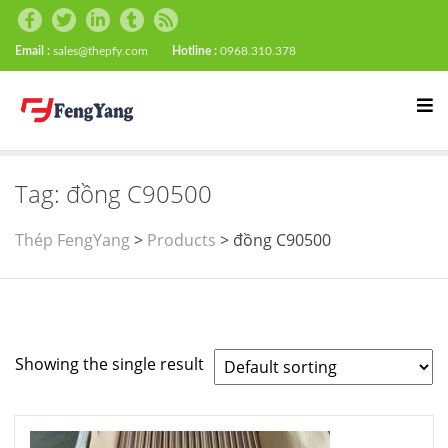
Email :
sales@thepfy.com
Hotline :
0968.310.378
Tag:
đồng C90500
Thép FengYang
>
Products
>
đồng C90500
Showing the single result