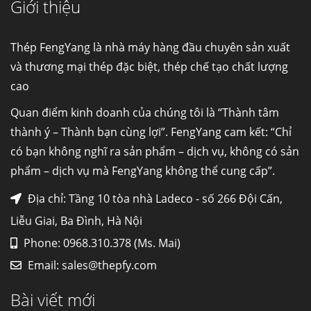
Giới thiệu
Cung cấp thép ống đúc kéo nguội S10C, S20C,
S30C, S45C theo kích thước yêu cầu
Ống đúc kéo nguội là gì? Ống...
Thép FengYang là nhà máy hàng đầu chuyên sản xuất
và thương mại thép đặc biệt, thép chế tạo chất lượng
cao
Đơn hàng thép SPA-H | corten A cung cấp cho
nhà máy thép Hòa Phát
Quan điểm kinh doanh của chúng tôi là “Thành tâm
Fengyang là một trong những nhà
thành ý – Thành bạn cùng lợi”. FengYang cam kết: “Chỉ
máy...
có bạn không nghĩ ra sản phẩm – dịch vụ, không có sản
phẩm – dịch vụ mà FengYang không thể cung cấp”.
Hợp kim N06625 là gì? Giá hợp kim 625 mới
nhất, Mua Inconel 625 tại Việt Nam
Địa chỉ: Tầng 10 tòa nhà Ladeco - số 266 Đội Cấn,
Hợp kim N06625 là hợp kim chịu
Liễu Giai, Ba Đình, Hà Nội
nhiệt,...
Phone: 0968.310.378 (Ms. Mai)
Email:
sales@thepfy.com
Mua inox ở đâu chất lượng giá tốt? Gọi ngay
Thép Fengyang
Bài viết mới
Inox (thép không gỉ) là một trong...