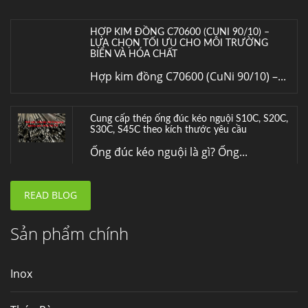
HỢP KIM ĐỒNG C70600 (CUNI 90/10) –
LỰA CHỌN TỐI ƯU CHO MÔI TRƯỜNG
BIỂN VÀ HÓA CHẤT
Hợp kim đồng C70600 (CuNi 90/10) –...
Cung cấp thép ống đúc kéo nguội S10C, S20C,
S30C, S45C theo kích thước yêu cầu
Ống đúc kéo nguội là gì? Ống...
READ BLOG
Đơn hàng thép SPA-H | corten A cung cấp cho
nhà máy thép Hòa Phát
Fengyang là một trong những nhà
Sản phẩm chính
máy...
Inox
Hợp kim N06625 là gì? Giá hợp kim 625 mới
nhất, Mua Inconel 625 tại Việt Nam