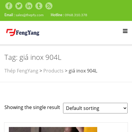
Email :
sales@thepfy.com
Hotline :
0968.310.378
Tag:
giá inox 904L
Thép FengYang
>
Products
>
giá inox 904L
Showing the single result