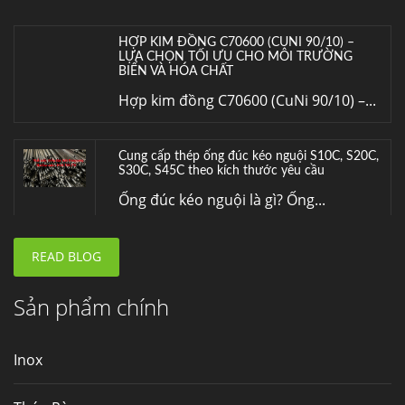
HỢP KIM ĐỒNG C70600 (CUNI 90/10) –
LỰA CHỌN TỐI ƯU CHO MÔI TRƯỜNG
BIỂN VÀ HÓA CHẤT
Hợp kim đồng C70600 (CuNi 90/10) –...
Cung cấp thép ống đúc kéo nguội S10C, S20C,
S30C, S45C theo kích thước yêu cầu
Ống đúc kéo nguội là gì? Ống...
READ BLOG
Đơn hàng thép SPA-H | corten A cung cấp cho
nhà máy thép Hòa Phát
Fengyang là một trong những nhà
Sản phẩm chính
máy...
Inox
Hợp kim N06625 là gì? Giá hợp kim 625 mới
nhất, Mua Inconel 625 tại Việt Nam