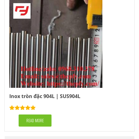
Inox tròn đặc 904L | SUS904L
Rated
5.00
out of 5
READ MORE