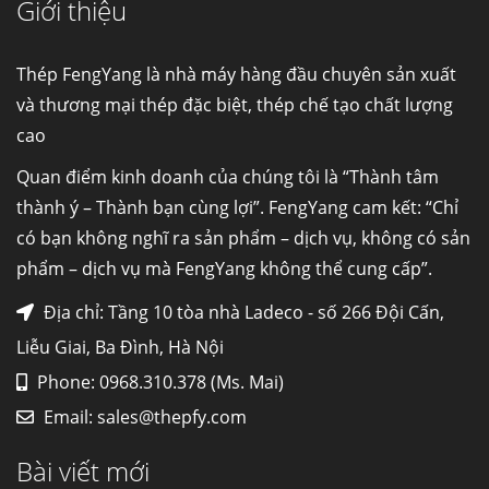
Giới thiệu
Cung cấp thép ống đúc kéo nguội S10C, S20C,
S30C, S45C theo kích thước yêu cầu
Ống đúc kéo nguội là gì? Ống...
Thép FengYang là nhà máy hàng đầu chuyên sản xuất
và thương mại thép đặc biệt, thép chế tạo chất lượng
cao
Đơn hàng thép SPA-H | corten A cung cấp cho
nhà máy thép Hòa Phát
Quan điểm kinh doanh của chúng tôi là “Thành tâm
Fengyang là một trong những nhà
thành ý – Thành bạn cùng lợi”. FengYang cam kết: “Chỉ
máy...
có bạn không nghĩ ra sản phẩm – dịch vụ, không có sản
phẩm – dịch vụ mà FengYang không thể cung cấp”.
Hợp kim N06625 là gì? Giá hợp kim 625 mới
nhất, Mua Inconel 625 tại Việt Nam
Địa chỉ: Tầng 10 tòa nhà Ladeco - số 266 Đội Cấn,
Hợp kim N06625 là hợp kim chịu
Liễu Giai, Ba Đình, Hà Nội
nhiệt,...
Phone: 0968.310.378 (Ms. Mai)
Email:
sales@thepfy.com
Mua inox ở đâu chất lượng giá tốt? Gọi ngay
Thép Fengyang
Bài viết mới
Inox (thép không gỉ) là một trong...