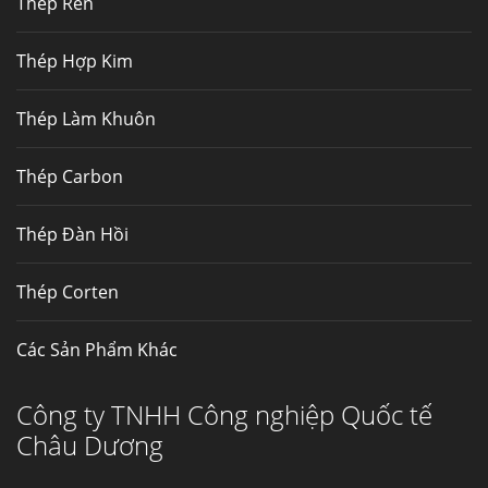
Thép Rèn
Hợp kim N06625 là hợp kim chịu
nhiệt,...
Thép Hợp Kim
Mua inox ở đâu chất lượng giá tốt? Gọi ngay
Thép Làm Khuôn
Thép Fengyang
Inox (thép không gỉ) là một trong...
Thép Carbon
Thép Đàn Hồi
Thép Corten
Các Sản Phẩm Khác
Công ty TNHH Công nghiệp Quốc tế
Châu Dương