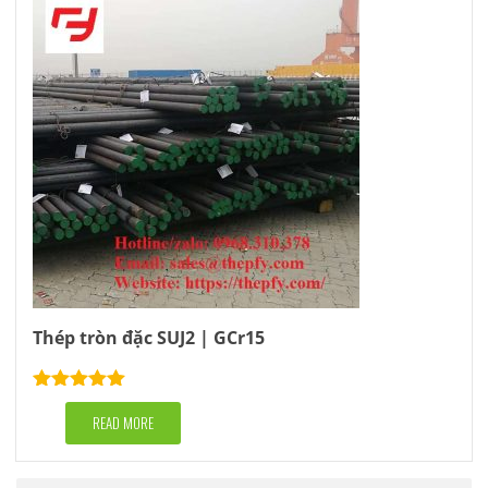
Thép tròn đặc SUJ2 | GCr15
Rated
5.00
out of 5
READ MORE