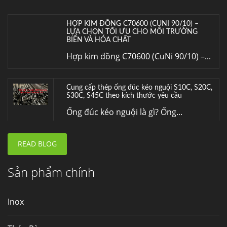
HỢP KIM ĐỒNG C70600 (CUNI 90/10) –
LỰA CHỌN TỐI ƯU CHO MÔI TRƯỜNG
BIỂN VÀ HÓA CHẤT
Hợp kim đồng C70600 (CuNi 90/10) –...
Cung cấp thép ống đúc kéo nguội S10C, S20C,
S30C, S45C theo kích thước yêu cầu
Ống đúc kéo nguội là gì? Ống...
READ BLOG
Đơn hàng thép SPA-H | corten A cung cấp cho
nhà máy thép Hòa Phát
Fengyang là một trong những nhà
Sản phẩm chính
máy...
Inox
Hợp kim N06625 là gì? Giá hợp kim 625 mới
nhất, Mua Inconel 625 tại Việt Nam