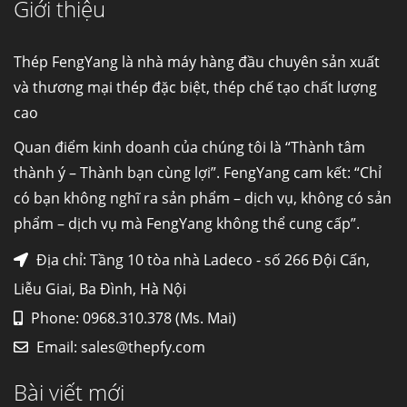
Giới thiệu
Cung cấp thép ống đúc kéo nguội S10C, S20C,
S30C, S45C theo kích thước yêu cầu
Ống đúc kéo nguội là gì? Ống...
Thép FengYang là nhà máy hàng đầu chuyên sản xuất
và thương mại thép đặc biệt, thép chế tạo chất lượng
cao
Đơn hàng thép SPA-H | corten A cung cấp cho
nhà máy thép Hòa Phát
Quan điểm kinh doanh của chúng tôi là “Thành tâm
Fengyang là một trong những nhà
thành ý – Thành bạn cùng lợi”. FengYang cam kết: “Chỉ
máy...
có bạn không nghĩ ra sản phẩm – dịch vụ, không có sản
phẩm – dịch vụ mà FengYang không thể cung cấp”.
Hợp kim N06625 là gì? Giá hợp kim 625 mới
nhất, Mua Inconel 625 tại Việt Nam
Địa chỉ: Tầng 10 tòa nhà Ladeco - số 266 Đội Cấn,
Hợp kim N06625 là hợp kim chịu
Liễu Giai, Ba Đình, Hà Nội
nhiệt,...
Phone: 0968.310.378 (Ms. Mai)
Email:
sales@thepfy.com
Mua inox ở đâu chất lượng giá tốt? Gọi ngay
Thép Fengyang
Bài viết mới
Inox (thép không gỉ) là một trong...