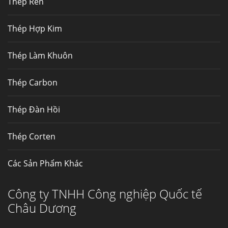
Thép Rèn
Hợp kim N06625 là hợp kim chịu
nhiệt,...
Thép Hợp Kim
Mua inox ở đâu chất lượng giá tốt? Gọi ngay
Thép Làm Khuôn
Thép Fengyang
Inox (thép không gỉ) là một trong...
Thép Carbon
Thép Đàn Hồi
Thép Corten
Các Sản Phẩm Khác
Công ty TNHH Công nghiệp Quốc tế
Châu Dương