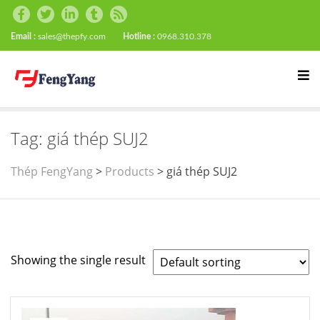
Email :
sales@thepfy.com
Hotline :
0968.310.378
Tag:
giá thép SUJ2
Thép FengYang
>
Products
>
giá thép SUJ2
Showing the single result