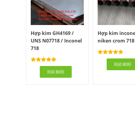
Hợp kim GH4169 /
Hợp kim incone
UNS N07718 / Inconel
niken crom 718
718
Rated
5.00
out of 5
READ MORE
Rated
5.00
out of 5
READ MORE