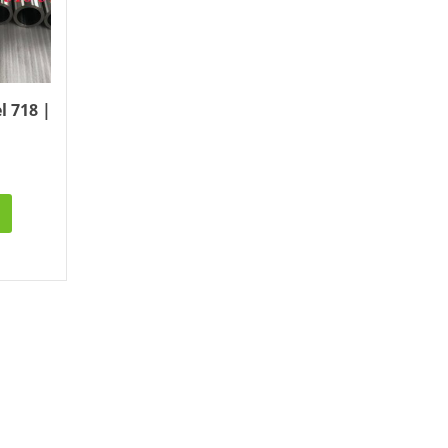
l 718 |
Cung cấp thép ống đúc
kéo nguội S10C, S20C,
S30C, S45C theo kích
thước yêu cầu
Ống đúc kéo nguội là
gì? Ống...
Đơn hàng thép SPA-H |
corten A cung cấp cho
nhà máy thép Hòa Phát
Fengyang là một
trong những nhà