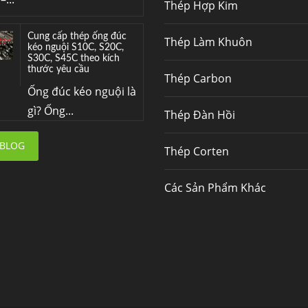
Thép Hợp Kim
Cung cấp thép ống đúc
Thép Làm Khuôn
kéo nguội S10C, S20C,
S30C, S45C theo kích
thước yêu cầu
Thép Carbon
Ống đúc kéo nguội là
gì? Ống...
Thép Đàn Hồi
Đơn hàng thép SPA-H |
 BLOG
Thép Corten
corten A cung cấp cho
nhà máy thép Hòa Phát
Fengyang là một
Các Sản Phẩm Khác
trong những nhà
máy...
Hợp kim N06625 là gì?
Giá hợp kim 625 mới
nhất, Mua Inconel 625
tại Việt Nam