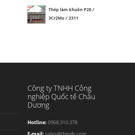
Thép làm khuôn P20 /
3Cr2Mo / 2311
Công ty TNHH Công
nghiệp Quốc tế Châu
Dương
Hotline:
0968.310.378
E-mail:
sales@thepfy.com