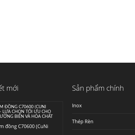
máy...
Hợp kim N06625 là gì?
Giá hợp kim 625 mới
nhất, Mua Inconel 625
tại Việt Nam
Hợp kim N06625 là
hợp kim chịu nhiệt,...
Mua inox ở đâu chất
lượng giá tốt? Gọi ngay
Thép Fengyang
Inox (thép không gỉ)
ết mới
Sản phẩm chính
là một trong...
Inox
M ĐỒNG C70600 (CUNI
 – LỰA CHỌN TỐI ƯU CHO
ƯỜNG BIỂN VÀ HÓA CHẤT
Thép Rèn
im đồng C70600 (CuNi
–...