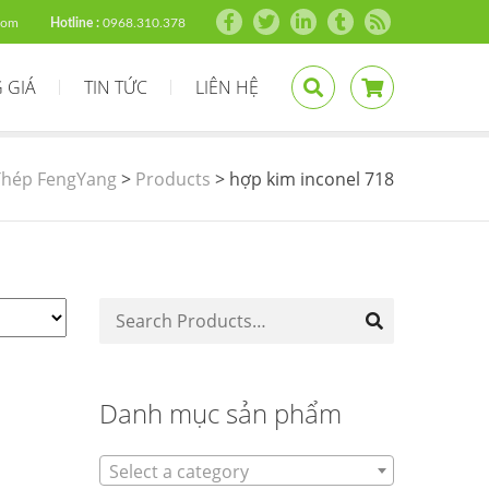
com
Hotline :
0968.310.378
 GIÁ
TIN TỨC
LIÊN HỆ
Thép FengYang
>
Products
>
hợp kim inconel 718
Danh mục sản phẩm
Select a category