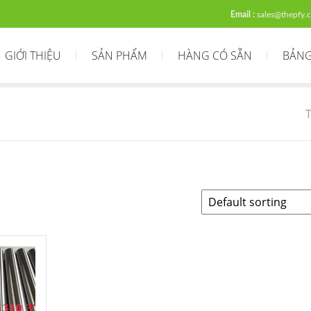
Email :
sales@thepfy.
GIỚI THIỆU
SẢN PHẨM
HÀNG CÓ SẴN
BẢNG