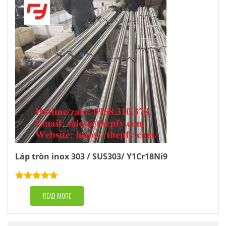
Láp tròn inox 303 / SUS303/ Y1Cr18Ni9
Rated
5.00
out of 5
READ MORE