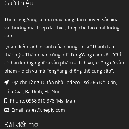
Giới thiệu
Cung cấp thép ống đúc kéo nguội S10C, S20C,
S30C, S45C theo kích thước yêu cầu
Ống đúc kéo nguội là gì? Ống...
Thép FengYang là nhà máy hàng đầu chuyên sản xuất
và thương mại thép đặc biệt, thép chế tạo chất lượng
cao
Đơn hàng thép SPA-H | corten A cung cấp cho
nhà máy thép Hòa Phát
Quan điểm kinh doanh của chúng tôi là “Thành tâm
Fengyang là một trong những nhà
thành ý – Thành bạn cùng lợi”. FengYang cam kết: “Chỉ
máy...
có bạn không nghĩ ra sản phẩm – dịch vụ, không có sản
phẩm – dịch vụ mà FengYang không thể cung cấp”.
Hợp kim N06625 là gì? Giá hợp kim 625 mới
nhất, Mua Inconel 625 tại Việt Nam
Địa chỉ: Tầng 10 tòa nhà Ladeco - số 266 Đội Cấn,
Hợp kim N06625 là hợp kim chịu
Liễu Giai, Ba Đình, Hà Nội
nhiệt,...
Phone: 0968.310.378 (Ms. Mai)
Email:
sales@thepfy.com
Mua inox ở đâu chất lượng giá tốt? Gọi ngay
Thép Fengyang
Bài viết mới
Inox (thép không gỉ) là một trong...