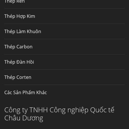
Thép Rèn
Hợp kim N06625 là hợp kim chịu
nhiệt,...
Thép Hợp Kim
Mua inox ở đâu chất lượng giá tốt? Gọi ngay
Thép Làm Khuôn
Thép Fengyang
Inox (thép không gỉ) là một trong...
Thép Carbon
Thép Đàn Hồi
Thép Corten
Các Sản Phẩm Khác
Công ty TNHH Công nghiệp Quốc tế
Châu Dương