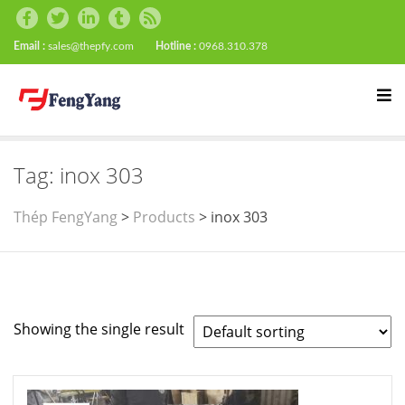
Email :
sales@thepfy.com
Hotline :
0968.310.378
Tag:
inox 303
Thép FengYang
>
Products
>
inox 303
Showing the single result