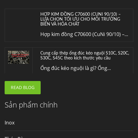
HỢP KIM ĐỒNG C70600 (CUNI 90/10) –
LỰA CHỌN TỐI ƯU CHO MÔI TRƯỜNG
BIỂN VÀ HÓA CHẤT
Hợp kim đồng C70600 (CuNi 90/10) –...
Cung cấp thép ống đúc kéo nguội S10C, S20C,
S30C, S45C theo kích thước yêu cầu
Ống đúc kéo nguội là gì? Ống...
READ BLOG
Đơn hàng thép SPA-H | corten A cung cấp cho
nhà máy thép Hòa Phát
Fengyang là một trong những nhà
Sản phẩm chính
máy...
Inox
Hợp kim N06625 là gì? Giá hợp kim 625 mới
nhất, Mua Inconel 625 tại Việt Nam