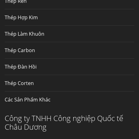
Thép Rèn
Hợp kim N06625 là hợp kim chịu
nhiệt,...
Thép Hợp Kim
Mua inox ở đâu chất lượng giá tốt? Gọi ngay
Thép Làm Khuôn
Thép Fengyang
Inox (thép không gỉ) là một trong...
Thép Carbon
Thép Đàn Hồi
Thép Corten
Các Sản Phẩm Khác
Công ty TNHH Công nghiệp Quốc tế
Châu Dương