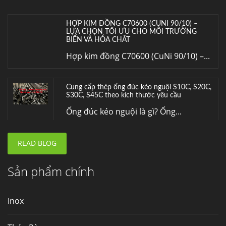
HỢP KIM ĐỒNG C70600 (CUNI 90/10) –
LỰA CHỌN TỐI ƯU CHO MÔI TRƯỜNG
BIỂN VÀ HÓA CHẤT
Hợp kim đồng C70600 (CuNi 90/10) –...
Cung cấp thép ống đúc kéo nguội S10C, S20C,
S30C, S45C theo kích thước yêu cầu
Ống đúc kéo nguội là gì? Ống...
READ BLOG
Đơn hàng thép SPA-H | corten A cung cấp cho
nhà máy thép Hòa Phát
Fengyang là một trong những nhà
Sản phẩm chính
máy...
Inox
Hợp kim N06625 là gì? Giá hợp kim 625 mới
nhất, Mua Inconel 625 tại Việt Nam