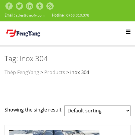
Email :
sales@thepfy.com
Hotline :
0968.310.378
Tag:
inox 304
Thép FengYang
>
Products
>
inox 304
Showing the single result