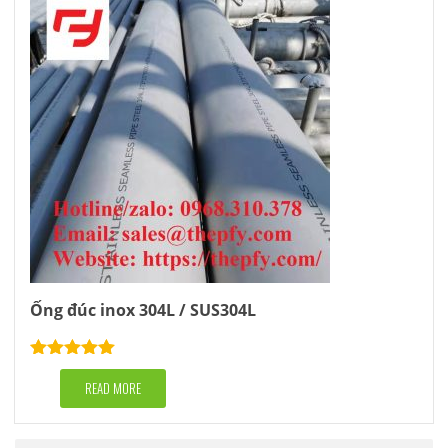
Ống đúc inox 304L / SUS304L
Rated
5.00
out of 5
READ MORE