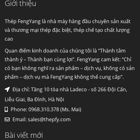
Giới thiệu
Cung cấp thép ống đúc kéo nguội S10C, S20C,
S30C, S45C theo kích thước yêu cầu
Ống đúc kéo nguội là gì? Ống...
Thép FengYang là nhà máy hàng đầu chuyên sản xuất
và thương mại thép đặc biệt, thép chế tạo chất lượng
cao
Đơn hàng thép SPA-H | corten A cung cấp cho
nhà máy thép Hòa Phát
Quan điểm kinh doanh của chúng tôi là “Thành tâm
Fengyang là một trong những nhà
thành ý – Thành bạn cùng lợi”. FengYang cam kết: “Chỉ
máy...
có bạn không nghĩ ra sản phẩm – dịch vụ, không có sản
phẩm – dịch vụ mà FengYang không thể cung cấp”.
Hợp kim N06625 là gì? Giá hợp kim 625 mới
nhất, Mua Inconel 625 tại Việt Nam
Địa chỉ: Tầng 10 tòa nhà Ladeco - số 266 Đội Cấn,
Hợp kim N06625 là hợp kim chịu
Liễu Giai, Ba Đình, Hà Nội
nhiệt,...
Phone: 0968.310.378 (Ms. Mai)
Email:
sales@thepfy.com
Mua inox ở đâu chất lượng giá tốt? Gọi ngay
Thép Fengyang
Bài viết mới
Inox (thép không gỉ) là một trong...