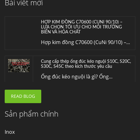
Bài viết mới
Inox (thép không gỉ) là một trong...
HỢP KIM ĐỒNG C70600 (CUNI 90/10) –
LỰA CHỌN TỐI ƯU CHO MÔI TRƯỜNG
BIỂN VÀ HÓA CHẤT
Hợp kim đồng C70600 (CuNi 90/10) –...
Cung cấp thép ống đúc kéo nguội S10C, S20C,
S30C, S45C theo kích thước yêu cầu
Ống đúc kéo nguội là gì? Ống...
READ BLOG
Đơn hàng thép SPA-H | corten A cung cấp cho
nhà máy thép Hòa Phát
Fengyang là một trong những nhà
Sản phẩm chính
máy...
Inox
Hợp kim N06625 là gì? Giá hợp kim 625 mới