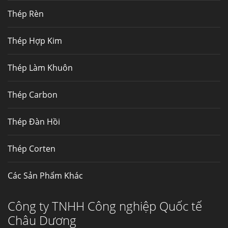
nhất, Mua Inconel 625 tại Việt Nam
Thép Rèn
Hợp kim N06625 là hợp kim chịu
nhiệt,...
Thép Hợp Kim
Mua inox ở đâu chất lượng giá tốt? Gọi ngay
Thép Làm Khuôn
Thép Fengyang
Inox (thép không gỉ) là một trong...
Thép Carbon
Thép Đàn Hồi
Thép Corten
Các Sản Phẩm Khác
Công ty TNHH Công nghiệp Quốc tế
Châu Dương