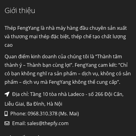
Giới thiệu
Cung cấp thép ống đúc kéo nguội S10C, S20C,
S30C, S45C theo kích thước yêu cầu
Ống đúc kéo nguội là gì? Ống...
Thép FengYang là nhà máy hàng đầu chuyên sản xuất
và thương mại thép đặc biệt, thép chế tạo chất lượng
cao
Đơn hàng thép SPA-H | corten A cung cấp cho
nhà máy thép Hòa Phát
Quan điểm kinh doanh của chúng tôi là “Thành tâm
Fengyang là một trong những nhà
thành ý – Thành bạn cùng lợi”. FengYang cam kết: “Chỉ
máy...
có bạn không nghĩ ra sản phẩm – dịch vụ, không có sản
phẩm – dịch vụ mà FengYang không thể cung cấp”.
Hợp kim N06625 là gì? Giá hợp kim 625 mới
nhất, Mua Inconel 625 tại Việt Nam
Địa chỉ: Tầng 10 tòa nhà Ladeco - số 266 Đội Cấn,
Hợp kim N06625 là hợp kim chịu
Liễu Giai, Ba Đình, Hà Nội
nhiệt,...
Phone: 0968.310.378 (Ms. Mai)
Email:
sales@thepfy.com
Mua inox ở đâu chất lượng giá tốt? Gọi ngay
Thép Fengyang