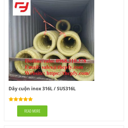
Dây cuộn inox 316L / SUS316L
Rated
5.00
out of 5
READ MORE