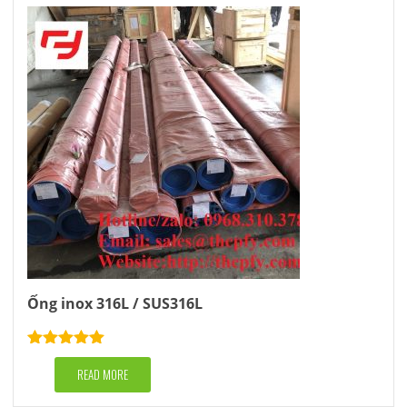
Ống inox 316L / SUS316L
Rated
5.00
out of 5
READ MORE