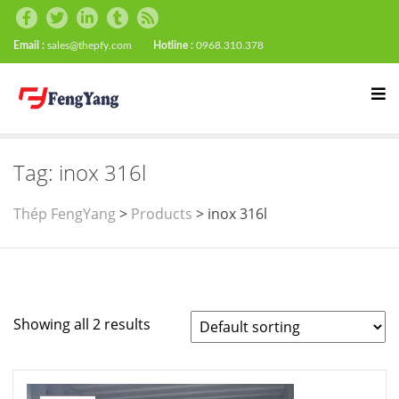
Email :
sales@thepfy.com
Hotline :
0968.310.378
Tag:
inox 316l
Thép FengYang
>
Products
>
inox 316l
Showing all 2 results