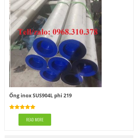
Ống inox SUS904L phi 219
Rated
5.00
out of 5
READ MORE