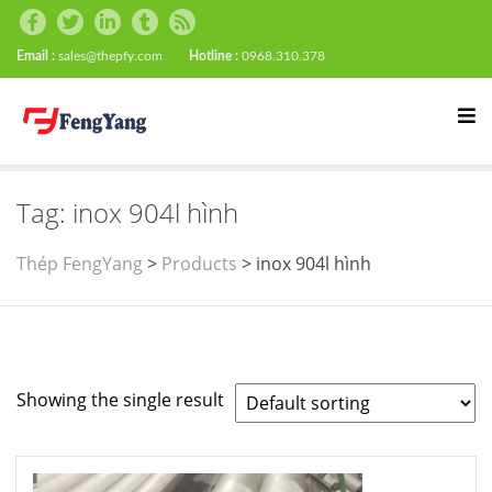
Email :
sales@thepfy.com
Hotline :
0968.310.378
Tag:
inox 904l hình
Thép FengYang
>
Products
>
inox 904l hình
Showing the single result