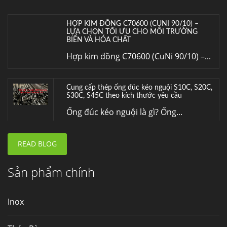
HỢP KIM ĐỒNG C70600 (CUNI 90/10) –
LỰA CHỌN TỐI ƯU CHO MÔI TRƯỜNG
BIỂN VÀ HÓA CHẤT
Hợp kim đồng C70600 (CuNi 90/10) –...
Cung cấp thép ống đúc kéo nguội S10C, S20C,
S30C, S45C theo kích thước yêu cầu
Ống đúc kéo nguội là gì? Ống...
READ BLOG
Đơn hàng thép SPA-H | corten A cung cấp cho
nhà máy thép Hòa Phát
Fengyang là một trong những nhà
Sản phẩm chính
máy...
Inox
Hợp kim N06625 là gì? Giá hợp kim 625 mới
nhất, Mua Inconel 625 tại Việt Nam