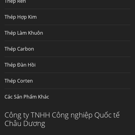
Thép Rèn
Hợp kim N06625 là hợp kim chịu
nhiệt,...
Thép Hợp Kim
Mua inox ở đâu chất lượng giá tốt? Gọi ngay
Thép Làm Khuôn
Thép Fengyang
Inox (thép không gỉ) là một trong...
Thép Carbon
Thép Đàn Hồi
Thép Corten
Các Sản Phẩm Khác
Công ty TNHH Công nghiệp Quốc tế
Châu Dương