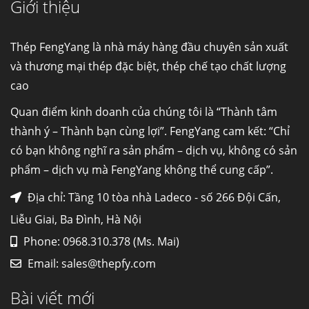
Giới thiệu
Cung cấp thép ống đúc kéo nguội S10C, S20C,
S30C, S45C theo kích thước yêu cầu
Ống đúc kéo nguội là gì? Ống...
Thép FengYang là nhà máy hàng đầu chuyên sản xuất
và thương mại thép đặc biệt, thép chế tạo chất lượng
cao
Đơn hàng thép SPA-H | corten A cung cấp cho
nhà máy thép Hòa Phát
Quan điểm kinh doanh của chúng tôi là “Thành tâm
Fengyang là một trong những nhà
thành ý – Thành bạn cùng lợi”. FengYang cam kết: “Chỉ
máy...
có bạn không nghĩ ra sản phẩm – dịch vụ, không có sản
phẩm – dịch vụ mà FengYang không thể cung cấp”.
Hợp kim N06625 là gì? Giá hợp kim 625 mới
nhất, Mua Inconel 625 tại Việt Nam
Địa chỉ: Tầng 10 tòa nhà Ladeco - số 266 Đội Cấn,
Hợp kim N06625 là hợp kim chịu
Liễu Giai, Ba Đình, Hà Nội
nhiệt,...
Phone: 0968.310.378 (Ms. Mai)
Email:
sales@thepfy.com
Mua inox ở đâu chất lượng giá tốt? Gọi ngay
Thép Fengyang
Bài viết mới
Inox (thép không gỉ) là một trong...