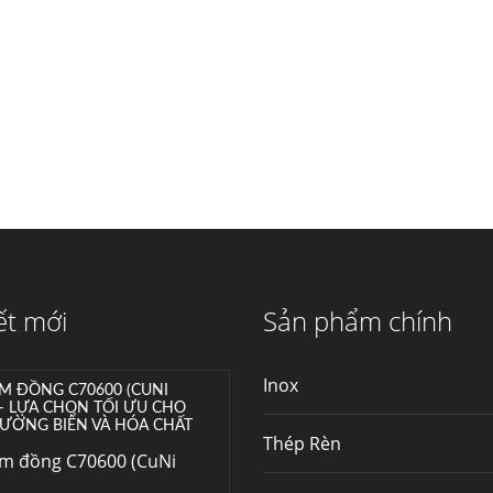
máy...
Hợp kim N06625 là gì?
Giá hợp kim 625 mới
nhất, Mua Inconel 625
tại Việt Nam
Hợp kim N06625 là
hợp kim chịu nhiệt,...
Mua inox ở đâu chất
lượng giá tốt? Gọi ngay
Thép Fengyang
Inox (thép không gỉ)
ết mới
Sản phẩm chính
là một trong...
Inox
M ĐỒNG C70600 (CUNI
 – LỰA CHỌN TỐI ƯU CHO
ƯỜNG BIỂN VÀ HÓA CHẤT
Thép Rèn
im đồng C70600 (CuNi
–...