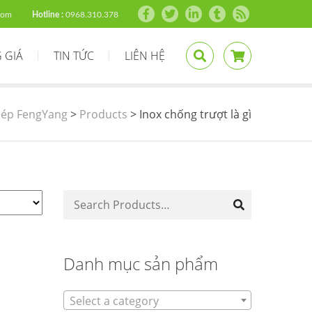
com
Hotline :
0968.310.378
 GIÁ
TIN TỨC
LIÊN HỆ
ép FengYang
>
Products
>
Inox chống trượt là gì
Danh mục sản phẩm
Select a category