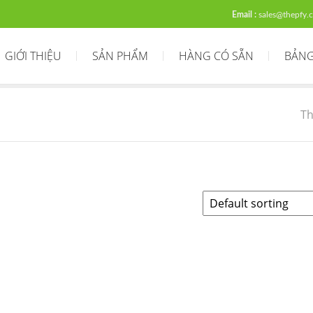
Email :
sales@thepfy.
GIỚI THIỆU
SẢN PHẨM
HÀNG CÓ SẴN
BẢNG
Th