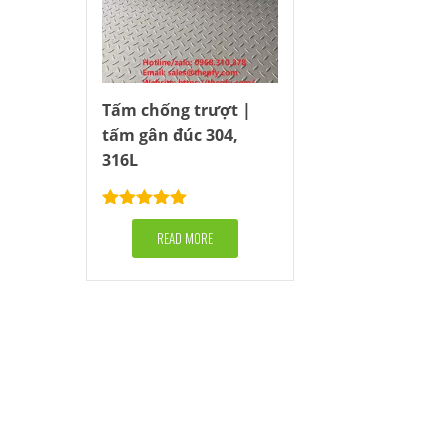
Tấm chống trượt |
tấm gân đúc 304,
316L
Rated
5.00
out of 5
READ MORE