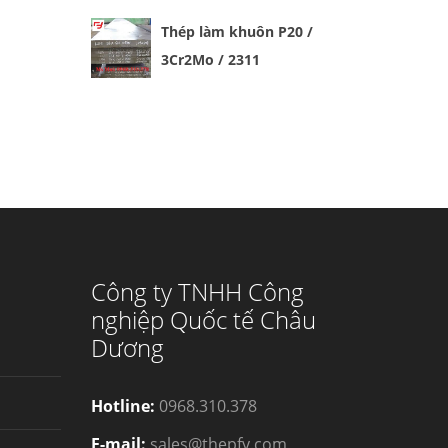
Thép làm khuôn P20 /
3Cr2Mo / 2311
Công ty TNHH Công
nghiệp Quốc tế Châu
Dương
Hotline:
0968.310.378
E-mail:
sales@thepfy.com