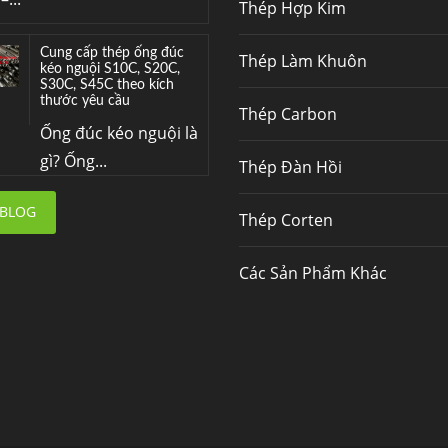
Thép Hợp Kim
Cung cấp thép ống đúc
Thép Làm Khuôn
kéo nguội S10C, S20C,
S30C, S45C theo kích
thước yêu cầu
Thép Carbon
Ống đúc kéo nguội là
gì? Ống...
Thép Đàn Hồi
Đơn hàng thép SPA-H |
 BLOG
Thép Corten
corten A cung cấp cho
nhà máy thép Hòa Phát
Fengyang là một
Các Sản Phẩm Khác
trong những nhà
máy...
Hợp kim N06625 là gì?
Giá hợp kim 625 mới
nhất, Mua Inconel 625
tại Việt Nam