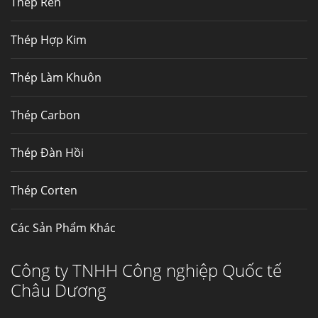
Thép Rèn
Hợp kim N06625 là hợp kim chịu
nhiệt,...
Thép Hợp Kim
Mua inox ở đâu chất lượng giá tốt? Gọi ngay
Thép Làm Khuôn
Thép Fengyang
Inox (thép không gỉ) là một trong...
Thép Carbon
Thép Đàn Hồi
Thép Corten
Các Sản Phẩm Khác
Công ty TNHH Công nghiệp Quốc tế
Châu Dương