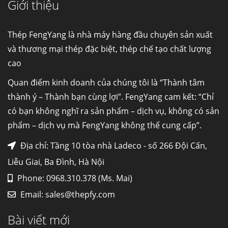
Giới thiệu
Cung cấp thép ống đúc kéo nguội S10C, S20C,
S30C, S45C theo kích thước yêu cầu
Ống đúc kéo nguội là gì? Ống...
Thép FengYang là nhà máy hàng đầu chuyên sản xuất
và thương mại thép đặc biệt, thép chế tạo chất lượng
cao
Đơn hàng thép SPA-H | corten A cung cấp cho
nhà máy thép Hòa Phát
Quan điểm kinh doanh của chúng tôi là “Thành tâm
Fengyang là một trong những nhà
thành ý – Thành bạn cùng lợi”. FengYang cam kết: “Chỉ
máy...
có bạn không nghĩ ra sản phẩm – dịch vụ, không có sản
phẩm – dịch vụ mà FengYang không thể cung cấp”.
Hợp kim N06625 là gì? Giá hợp kim 625 mới
nhất, Mua Inconel 625 tại Việt Nam
Địa chỉ: Tầng 10 tòa nhà Ladeco - số 266 Đội Cấn,
Hợp kim N06625 là hợp kim chịu
Liễu Giai, Ba Đình, Hà Nội
nhiệt,...
Phone: 0968.310.378 (Ms. Mai)
Email:
sales@thepfy.com
Mua inox ở đâu chất lượng giá tốt? Gọi ngay
Thép Fengyang
Bài viết mới
Inox (thép không gỉ) là một trong...