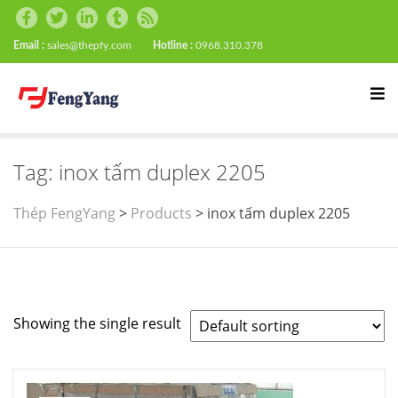
Email :
sales@thepfy.com
Hotline :
0968.310.378
Tag:
inox tấm duplex 2205
Thép FengYang
>
Products
>
inox tấm duplex 2205
Showing the single result