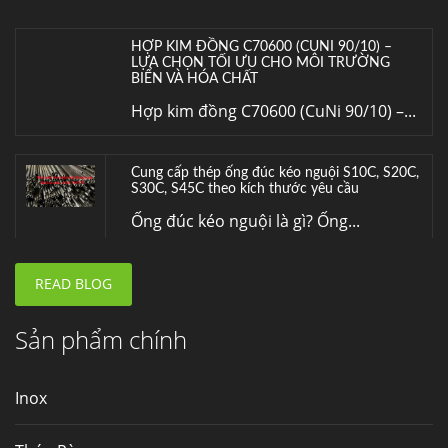
HỢP KIM ĐỒNG C70600 (CUNI 90/10) –
LỰA CHỌN TỐI ƯU CHO MÔI TRƯỜNG
BIỂN VÀ HÓA CHẤT
Hợp kim đồng C70600 (CuNi 90/10) –...
Cung cấp thép ống đúc kéo nguội S10C, S20C,
S30C, S45C theo kích thước yêu cầu
Ống đúc kéo nguội là gì? Ống...
READ BLOG
Đơn hàng thép SPA-H | corten A cung cấp cho
nhà máy thép Hòa Phát
Fengyang là một trong những nhà
Sản phẩm chính
máy...
Inox
Hợp kim N06625 là gì? Giá hợp kim 625 mới
nhất, Mua Inconel 625 tại Việt Nam