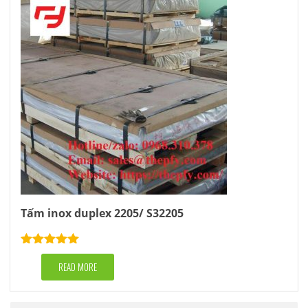
Tấm inox duplex 2205/ S32205
Rated
5.00
out of 5
READ MORE