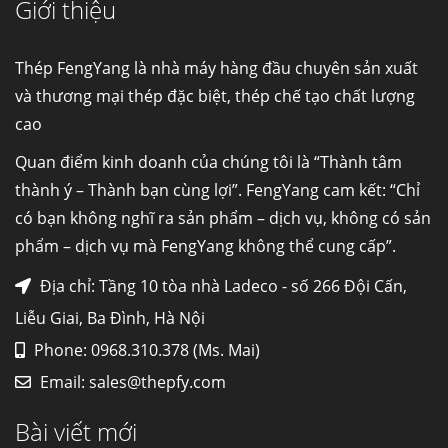
Giới thiệu
Cung cấp thép ống đúc kéo nguội S10C, S20C,
S30C, S45C theo kích thước yêu cầu
Ống đúc kéo nguội là gì? Ống...
Thép FengYang là nhà máy hàng đầu chuyên sản xuất
và thương mại thép đặc biệt, thép chế tạo chất lượng
cao
Đơn hàng thép SPA-H | corten A cung cấp cho
nhà máy thép Hòa Phát
Quan điểm kinh doanh của chúng tôi là “Thành tâm
Fengyang là một trong những nhà
thành ý – Thành bạn cùng lợi”. FengYang cam kết: “Chỉ
máy...
có bạn không nghĩ ra sản phẩm – dịch vụ, không có sản
phẩm – dịch vụ mà FengYang không thể cung cấp”.
Hợp kim N06625 là gì? Giá hợp kim 625 mới
nhất, Mua Inconel 625 tại Việt Nam
Địa chỉ: Tầng 10 tòa nhà Ladeco - số 266 Đội Cấn,
Hợp kim N06625 là hợp kim chịu
Liễu Giai, Ba Đình, Hà Nội
nhiệt,...
Phone: 0968.310.378 (Ms. Mai)
Email:
sales@thepfy.com
Mua inox ở đâu chất lượng giá tốt? Gọi ngay
Thép Fengyang
Bài viết mới
Inox (thép không gỉ) là một trong...