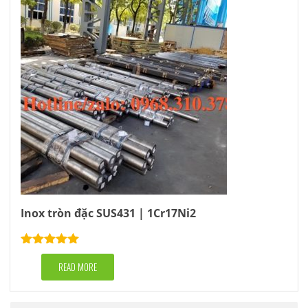
Inox tròn đặc SUS431 | 1Cr17Ni2
Rated
5.00
out of 5
READ MORE