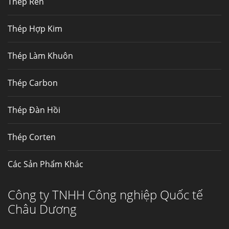
Thép Rèn
Hợp kim N06625 là hợp kim chịu
nhiệt,...
Thép Hợp Kim
Mua inox ở đâu chất lượng giá tốt? Gọi ngay
Thép Làm Khuôn
Thép Fengyang
Inox (thép không gỉ) là một trong...
Thép Carbon
Thép Đàn Hồi
Thép Corten
Các Sản Phẩm Khác
Công ty TNHH Công nghiệp Quốc tế
Châu Dương