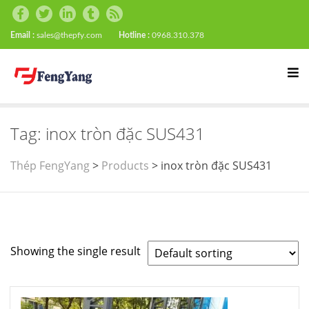
Email :
sales@thepfy.com
Hotline :
0968.310.378
Tag:
inox tròn đặc SUS431
Thép FengYang
>
Products
>
inox tròn đặc SUS431
Showing the single result