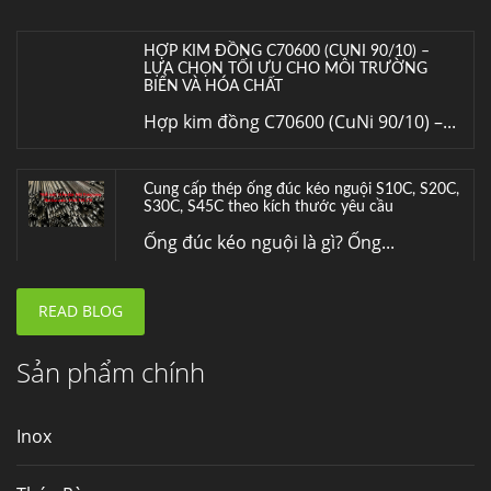
HỢP KIM ĐỒNG C70600 (CUNI 90/10) –
LỰA CHỌN TỐI ƯU CHO MÔI TRƯỜNG
BIỂN VÀ HÓA CHẤT
Hợp kim đồng C70600 (CuNi 90/10) –...
Cung cấp thép ống đúc kéo nguội S10C, S20C,
S30C, S45C theo kích thước yêu cầu
Ống đúc kéo nguội là gì? Ống...
READ BLOG
Đơn hàng thép SPA-H | corten A cung cấp cho
nhà máy thép Hòa Phát
Fengyang là một trong những nhà
Sản phẩm chính
máy...
Inox
Hợp kim N06625 là gì? Giá hợp kim 625 mới
nhất, Mua Inconel 625 tại Việt Nam