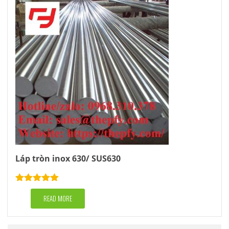
Láp tròn inox 630/ SUS630
Rated
5.00
out of 5
READ MORE