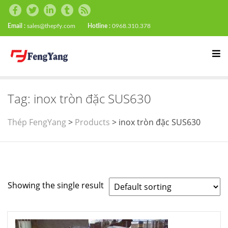
Email :
sales@thepfy.com
Hotline :
0968.310.378
Tag:
inox tròn đặc SUS630
Thép FengYang
>
Products
>
inox tròn đặc SUS630
Showing the single result