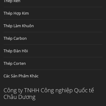
Thép Rèn
Hợp kim N06625 là hợp kim chịu
nhiệt,...
Thép Hợp Kim
Mua inox ở đâu chất lượng giá tốt? Gọi ngay
Thép Làm Khuôn
Thép Fengyang
Inox (thép không gỉ) là một trong...
Thép Carbon
Thép Đàn Hồi
Thép Corten
Các Sản Phẩm Khác
Công ty TNHH Công nghiệp Quốc tế
Châu Dương