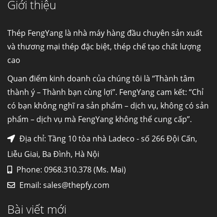
Giới thiệu
Cung cấp thép ống đúc kéo nguội S10C, S20C,
S30C, S45C theo kích thước yêu cầu
Ống đúc kéo nguội là gì? Ống...
Thép FengYang là nhà máy hàng đầu chuyên sản xuất
và thương mại thép đặc biệt, thép chế tạo chất lượng
cao
Đơn hàng thép SPA-H | corten A cung cấp cho
nhà máy thép Hòa Phát
Quan điểm kinh doanh của chúng tôi là “Thành tâm
Fengyang là một trong những nhà
thành ý – Thành bạn cùng lợi”. FengYang cam kết: “Chỉ
máy...
có bạn không nghĩ ra sản phẩm – dịch vụ, không có sản
phẩm – dịch vụ mà FengYang không thể cung cấp”.
Hợp kim N06625 là gì? Giá hợp kim 625 mới
nhất, Mua Inconel 625 tại Việt Nam
Địa chỉ: Tầng 10 tòa nhà Ladeco - số 266 Đội Cấn,
Hợp kim N06625 là hợp kim chịu
Liễu Giai, Ba Đình, Hà Nội
nhiệt,...
Phone: 0968.310.378 (Ms. Mai)
Email:
sales@thepfy.com
Mua inox ở đâu chất lượng giá tốt? Gọi ngay
Thép Fengyang
Bài viết mới
Inox (thép không gỉ) là một trong...