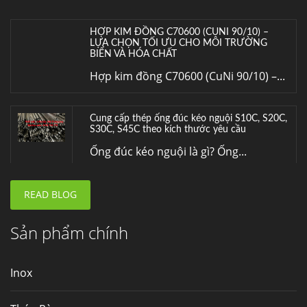
HỢP KIM ĐỒNG C70600 (CUNI 90/10) –
LỰA CHỌN TỐI ƯU CHO MÔI TRƯỜNG
BIỂN VÀ HÓA CHẤT
Hợp kim đồng C70600 (CuNi 90/10) –...
Cung cấp thép ống đúc kéo nguội S10C, S20C,
S30C, S45C theo kích thước yêu cầu
Ống đúc kéo nguội là gì? Ống...
READ BLOG
Đơn hàng thép SPA-H | corten A cung cấp cho
nhà máy thép Hòa Phát
Fengyang là một trong những nhà
Sản phẩm chính
máy...
Inox
Hợp kim N06625 là gì? Giá hợp kim 625 mới
nhất, Mua Inconel 625 tại Việt Nam