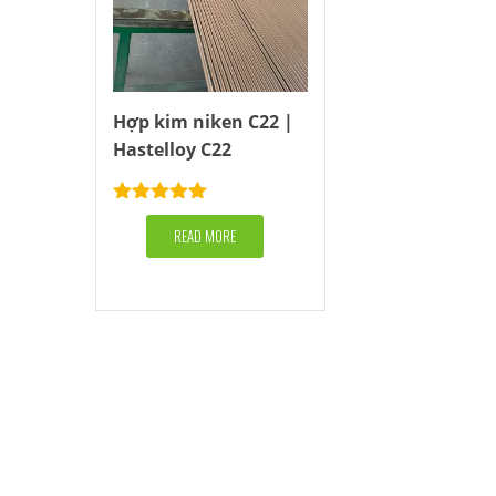
Hợp kim niken C22 |
Hastelloy C22
Rated
5.00
out of 5
READ MORE