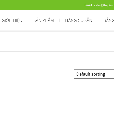
Email :
sales@thepfy.
GIỚI THIỆU
SẢN PHẨM
HÀNG CÓ SẴN
BẢNG