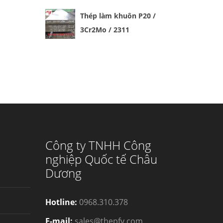
Thép làm khuôn P20 /
3Cr2Mo / 2311
Công ty TNHH Công
nghiệp Quốc tế Châu
Dương
Hotline:
0968.310.378
E-mail:
sales@thepfy.com