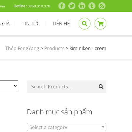
com
Hotline :
0968.310.378
 GIÁ
TIN TỨC
LIÊN HỆ
Thép FengYang
>
Products
>
kim niken - crom
Danh mục sản phẩm
Select a category