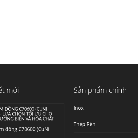
máy...
Hợp kim N06625 là gì?
Giá hợp kim 625 mới
nhất, Mua Inconel 625
tại Việt Nam
Hợp kim N06625 là
hợp kim chịu nhiệt,...
Mua inox ở đâu chất
lượng giá tốt? Gọi ngay
Thép Fengyang
Inox (thép không gỉ)
ết mới
Sản phẩm chính
là một trong...
Inox
M ĐỒNG C70600 (CUNI
 – LỰA CHỌN TỐI ƯU CHO
ƯỜNG BIỂN VÀ HÓA CHẤT
Thép Rèn
im đồng C70600 (CuNi
–...