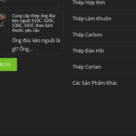
Thép Hợp Kim
Cung cấp thép ống đúc
Thép Làm Khuôn
kéo nguội S10C, S20C,
S30C, S45C theo kích
thước yêu cầu
Thép Carbon
Ống đúc kéo nguội là
gì? Ống...
Thép Đàn Hồi
Đơn hàng thép SPA-H |
 BLOG
Thép Corten
corten A cung cấp cho
nhà máy thép Hòa Phát
Fengyang là một
Các Sản Phẩm Khác
trong những nhà
máy...
Hợp kim N06625 là gì?
Giá hợp kim 625 mới
nhất, Mua Inconel 625
tại Việt Nam