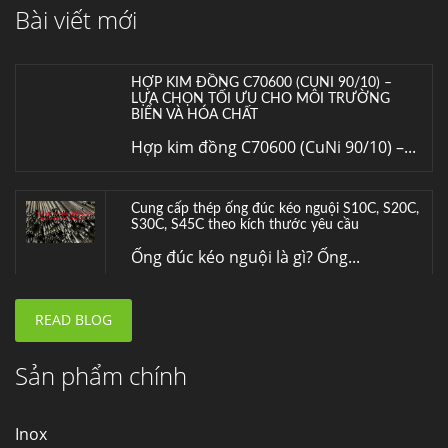
Bài viết mới
Inox (thép không gỉ) là một trong...
HỢP KIM ĐỒNG C70600 (CUNI 90/10) –
LỰA CHỌN TỐI ƯU CHO MÔI TRƯỜNG
BIỂN VÀ HÓA CHẤT
Hợp kim đồng C70600 (CuNi 90/10) –...
Cung cấp thép ống đúc kéo nguội S10C, S20C,
S30C, S45C theo kích thước yêu cầu
Ống đúc kéo nguội là gì? Ống...
READ BLOG
Đơn hàng thép SPA-H | corten A cung cấp cho
nhà máy thép Hòa Phát
Fengyang là một trong những nhà
Sản phẩm chính
máy...
Inox
Hợp kim N06625 là gì? Giá hợp kim 625 mới