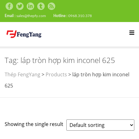
Email :
sales@thepfy.com
Hotline :
0968.310.378
Tag:
láp tròn hợp kim inconel 625
Thép FengYang
>
Products
>
láp tròn hợp kim inconel
625
Showing the single result