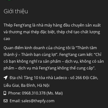
Giới thiệu
Cung cấp thép ống đúc kéo nguội S10C, S20C,
S30C, S45C theo kích thước yêu cầu
Ống đúc kéo nguội là gì? Ống...
Thép FengYang là nhà máy hàng đầu chuyên sản xuất
và thương mại thép đặc biệt, thép chế tạo chất lượng
cao
Đơn hàng thép SPA-H | corten A cung cấp cho
nhà máy thép Hòa Phát
Quan điểm kinh doanh của chúng tôi là “Thành tâm
Fengyang là một trong những nhà
thành ý – Thành bạn cùng lợi”. FengYang cam kết: “Chỉ
máy...
có bạn không nghĩ ra sản phẩm – dịch vụ, không có sản
phẩm – dịch vụ mà FengYang không thể cung cấp”.
Hợp kim N06625 là gì? Giá hợp kim 625 mới
nhất, Mua Inconel 625 tại Việt Nam
Địa chỉ: Tầng 10 tòa nhà Ladeco - số 266 Đội Cấn,
Hợp kim N06625 là hợp kim chịu
Liễu Giai, Ba Đình, Hà Nội
nhiệt,...
Phone: 0968.310.378 (Ms. Mai)
Email:
sales@thepfy.com
Mua inox ở đâu chất lượng giá tốt? Gọi ngay
Thép Fengyang