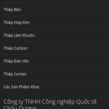
nhất, Mua Inconel 625 tại Việt Nam
Thép Rèn
Hợp kim N06625 là hợp kim chịu
nhiệt,...
Thép Hợp Kim
Mua inox ở đâu chất lượng giá tốt? Gọi ngay
Thép Làm Khuôn
Thép Fengyang
Inox (thép không gỉ) là một trong...
Thép Carbon
Thép Đàn Hồi
Thép Corten
Các Sản Phẩm Khác
Công ty TNHH Công nghiệp Quốc tế
Châu Dương