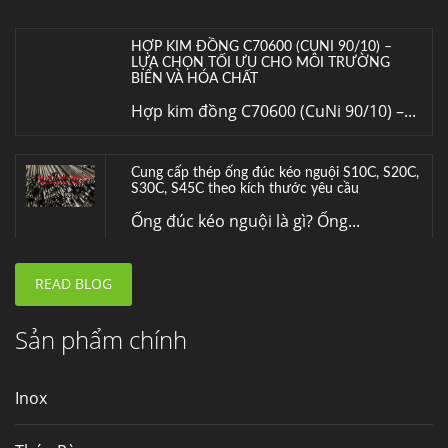
HỢP KIM ĐỒNG C70600 (CUNI 90/10) –
LỰA CHỌN TỐI ƯU CHO MÔI TRƯỜNG
BIỂN VÀ HÓA CHẤT
Hợp kim đồng C70600 (CuNi 90/10) –...
Cung cấp thép ống đúc kéo nguội S10C, S20C,
S30C, S45C theo kích thước yêu cầu
Ống đúc kéo nguội là gì? Ống...
READ BLOG
Đơn hàng thép SPA-H | corten A cung cấp cho
nhà máy thép Hòa Phát
Fengyang là một trong những nhà
Sản phẩm chính
máy...
Inox
Hợp kim N06625 là gì? Giá hợp kim 625 mới
nhất, Mua Inconel 625 tại Việt Nam