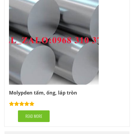
Molypden tấm, ống, láp tròn
Rated
5.00
out of 5
READ MORE