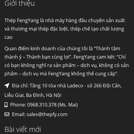
Giới thiệu
Cung cấp thép ống đúc kéo nguội S10C, S20C,
S30C, S45C theo kích thước yêu cầu
Ống đúc kéo nguội là gì? Ống...
Thép FengYang là nhà máy hàng đầu chuyên sản xuất
và thương mại thép đặc biệt, thép chế tạo chất lượng
cao
Đơn hàng thép SPA-H | corten A cung cấp cho
nhà máy thép Hòa Phát
Quan điểm kinh doanh của chúng tôi là “Thành tâm
Fengyang là một trong những nhà
thành ý – Thành bạn cùng lợi”. FengYang cam kết: “Chỉ
máy...
có bạn không nghĩ ra sản phẩm – dịch vụ, không có sản
phẩm – dịch vụ mà FengYang không thể cung cấp”.
Hợp kim N06625 là gì? Giá hợp kim 625 mới
nhất, Mua Inconel 625 tại Việt Nam
Địa chỉ: Tầng 10 tòa nhà Ladeco - số 266 Đội Cấn,
Hợp kim N06625 là hợp kim chịu
Liễu Giai, Ba Đình, Hà Nội
nhiệt,...
Phone: 0968.310.378 (Ms. Mai)
Email:
sales@thepfy.com
Mua inox ở đâu chất lượng giá tốt? Gọi ngay
Thép Fengyang
Bài viết mới
Inox (thép không gỉ) là một trong...