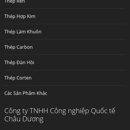
Thép Rèn
Hợp kim N06625 là hợp kim chịu
nhiệt,...
Thép Hợp Kim
Mua inox ở đâu chất lượng giá tốt? Gọi ngay
Thép Làm Khuôn
Thép Fengyang
Inox (thép không gỉ) là một trong...
Thép Carbon
Thép Đàn Hồi
Thép Corten
Các Sản Phẩm Khác
Công ty TNHH Công nghiệp Quốc tế
Châu Dương