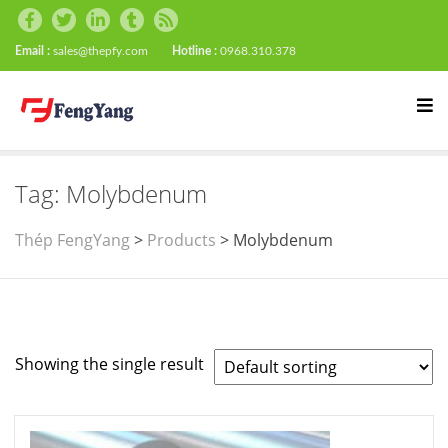
Email :
sales@thepfy.com
Hotline :
0968.310.378
Tag:
Molybdenum
Thép FengYang
>
Products
>
Molybdenum
Showing the single result