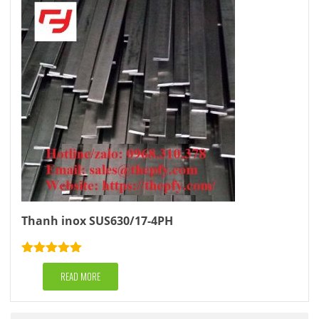
Thanh inox SUS630/17-4PH
Rated
5.00
out of 5
READ MORE