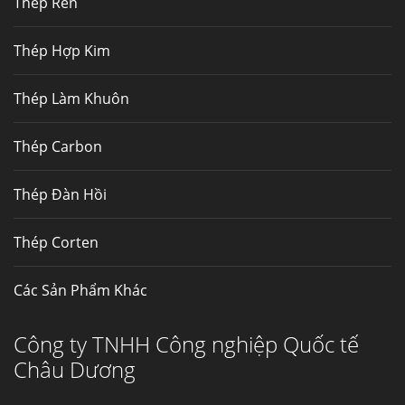
Thép Rèn
Hợp kim N06625 là hợp kim chịu
nhiệt,...
Thép Hợp Kim
Mua inox ở đâu chất lượng giá tốt? Gọi ngay
Thép Làm Khuôn
Thép Fengyang
Inox (thép không gỉ) là một trong...
Thép Carbon
Thép Đàn Hồi
Thép Corten
Các Sản Phẩm Khác
Công ty TNHH Công nghiệp Quốc tế
Châu Dương