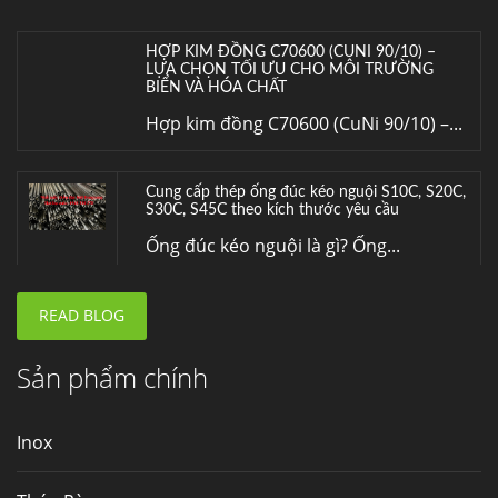
HỢP KIM ĐỒNG C70600 (CUNI 90/10) –
LỰA CHỌN TỐI ƯU CHO MÔI TRƯỜNG
BIỂN VÀ HÓA CHẤT
Hợp kim đồng C70600 (CuNi 90/10) –...
Cung cấp thép ống đúc kéo nguội S10C, S20C,
S30C, S45C theo kích thước yêu cầu
Ống đúc kéo nguội là gì? Ống...
READ BLOG
Đơn hàng thép SPA-H | corten A cung cấp cho
nhà máy thép Hòa Phát
Fengyang là một trong những nhà
Sản phẩm chính
máy...
Inox
Hợp kim N06625 là gì? Giá hợp kim 625 mới
nhất, Mua Inconel 625 tại Việt Nam