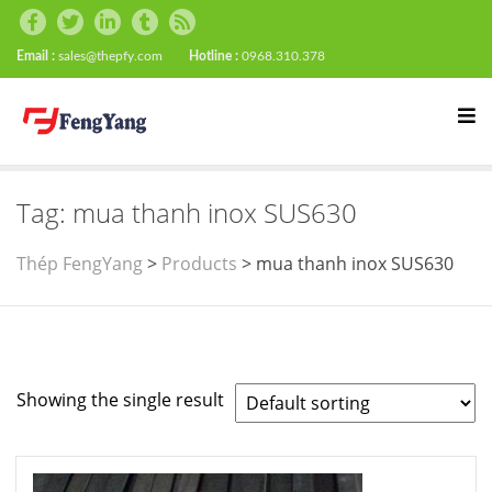
Email :
sales@thepfy.com
Hotline :
0968.310.378
Tag:
mua thanh inox SUS630
Thép FengYang
>
Products
>
mua thanh inox SUS630
Showing the single result