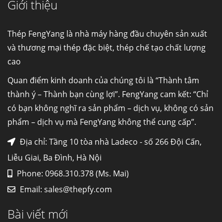
Giới thiệu
Cung cấp thép ống đúc kéo nguội S10C, S20C,
S30C, S45C theo kích thước yêu cầu
Ống đúc kéo nguội là gì? Ống...
Thép FengYang là nhà máy hàng đầu chuyên sản xuất
và thương mại thép đặc biệt, thép chế tạo chất lượng
cao
Đơn hàng thép SPA-H | corten A cung cấp cho
nhà máy thép Hòa Phát
Quan điểm kinh doanh của chúng tôi là “Thành tâm
Fengyang là một trong những nhà
thành ý – Thành bạn cùng lợi”. FengYang cam kết: “Chỉ
máy...
có bạn không nghĩ ra sản phẩm – dịch vụ, không có sản
phẩm – dịch vụ mà FengYang không thể cung cấp”.
Hợp kim N06625 là gì? Giá hợp kim 625 mới
nhất, Mua Inconel 625 tại Việt Nam
Địa chỉ: Tầng 10 tòa nhà Ladeco - số 266 Đội Cấn,
Hợp kim N06625 là hợp kim chịu
Liễu Giai, Ba Đình, Hà Nội
nhiệt,...
Phone: 0968.310.378 (Ms. Mai)
Email:
sales@thepfy.com
Mua inox ở đâu chất lượng giá tốt? Gọi ngay
Thép Fengyang
Bài viết mới
Inox (thép không gỉ) là một trong...