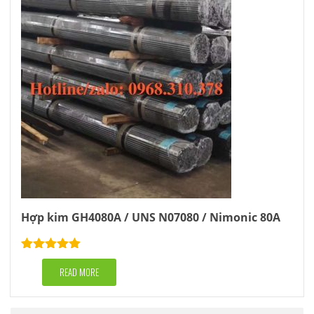
Hợp kim GH4080A / UNS N07080 / Nimonic 80A
Rated
5.00
out of 5
READ MORE