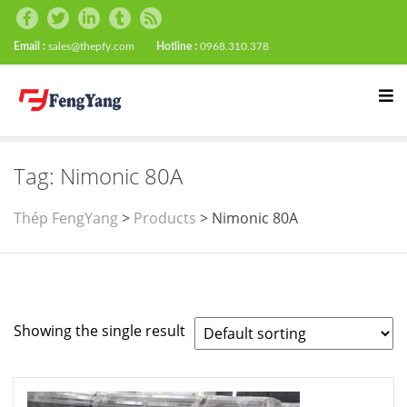
Email :
sales@thepfy.com
Hotline :
0968.310.378
Tag:
Nimonic 80A
Thép FengYang
>
Products
>
Nimonic 80A
Showing the single result