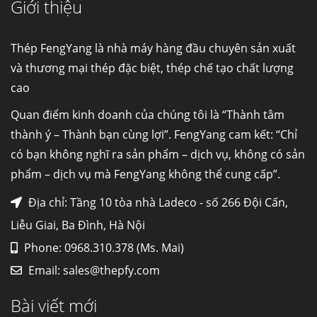
Giới thiệu
Cung cấp thép ống đúc kéo nguội S10C, S20C,
S30C, S45C theo kích thước yêu cầu
Ống đúc kéo nguội là gì? Ống...
Thép FengYang là nhà máy hàng đầu chuyên sản xuất
và thương mại thép đặc biệt, thép chế tạo chất lượng
cao
Đơn hàng thép SPA-H | corten A cung cấp cho
nhà máy thép Hòa Phát
Quan điểm kinh doanh của chúng tôi là “Thành tâm
Fengyang là một trong những nhà
thành ý – Thành bạn cùng lợi”. FengYang cam kết: “Chỉ
máy...
có bạn không nghĩ ra sản phẩm – dịch vụ, không có sản
phẩm – dịch vụ mà FengYang không thể cung cấp”.
Hợp kim N06625 là gì? Giá hợp kim 625 mới
nhất, Mua Inconel 625 tại Việt Nam
Địa chỉ: Tầng 10 tòa nhà Ladeco - số 266 Đội Cấn,
Hợp kim N06625 là hợp kim chịu
Liễu Giai, Ba Đình, Hà Nội
nhiệt,...
Phone: 0968.310.378 (Ms. Mai)
Email:
sales@thepfy.com
Mua inox ở đâu chất lượng giá tốt? Gọi ngay
Thép Fengyang
Bài viết mới
Inox (thép không gỉ) là một trong...