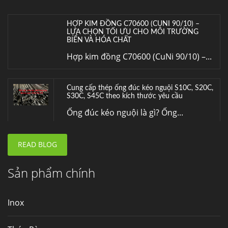
HỢP KIM ĐỒNG C70600 (CUNI 90/10) –
LỰA CHỌN TỐI ƯU CHO MÔI TRƯỜNG
BIỂN VÀ HÓA CHẤT
Hợp kim đồng C70600 (CuNi 90/10) –...
Cung cấp thép ống đúc kéo nguội S10C, S20C,
S30C, S45C theo kích thước yêu cầu
Ống đúc kéo nguội là gì? Ống...
READ BLOG
Đơn hàng thép SPA-H | corten A cung cấp cho
nhà máy thép Hòa Phát
Fengyang là một trong những nhà
Sản phẩm chính
máy...
Inox
Hợp kim N06625 là gì? Giá hợp kim 625 mới
nhất, Mua Inconel 625 tại Việt Nam