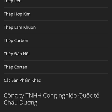
Thép Rèn
Hợp kim N06625 là hợp kim chịu
nhiệt,...
Thép Hợp Kim
Mua inox ở đâu chất lượng giá tốt? Gọi ngay
Thép Làm Khuôn
Thép Fengyang
Inox (thép không gỉ) là một trong...
Thép Carbon
Thép Đàn Hồi
Thép Corten
Các Sản Phẩm Khác
Công ty TNHH Công nghiệp Quốc tế
Châu Dương