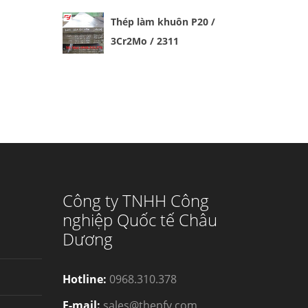
Thép làm khuôn P20 /
3Cr2Mo / 2311
Công ty TNHH Công
nghiệp Quốc tế Châu
Dương
Hotline:
0968.310.378
E-mail:
sales@thepfy.com