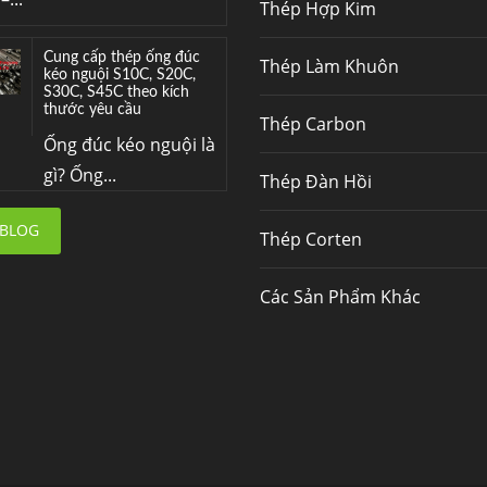
Thép Hợp Kim
Cung cấp thép ống đúc
Thép Làm Khuôn
kéo nguội S10C, S20C,
S30C, S45C theo kích
thước yêu cầu
Thép Carbon
Ống đúc kéo nguội là
gì? Ống...
Thép Đàn Hồi
Đơn hàng thép SPA-H |
 BLOG
Thép Corten
corten A cung cấp cho
nhà máy thép Hòa Phát
Fengyang là một
Các Sản Phẩm Khác
trong những nhà
máy...
Hợp kim N06625 là gì?
Giá hợp kim 625 mới
nhất, Mua Inconel 625
tại Việt Nam