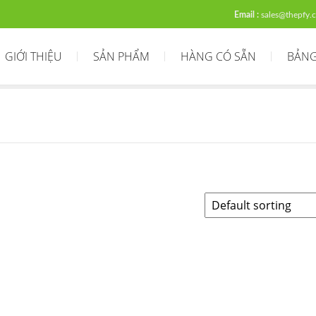
Email :
sales@thepfy.
GIỚI THIỆU
SẢN PHẨM
HÀNG CÓ SẴN
BẢNG