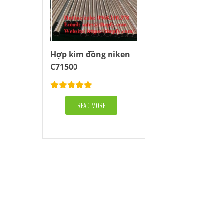
Hợp kim đồng niken
C71500
Rated
5.00
out of 5
READ MORE