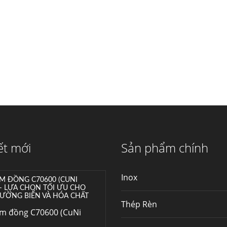
máy...
Hợp kim N06625 là gì?
Giá hợp kim 625 mới
nhất, Mua Inconel 625
tại Việt Nam
Hợp kim N06625 là
hợp kim chịu nhiệt,...
Mua inox ở đâu chất
lượng giá tốt? Gọi ngay
Thép Fengyang
Inox (thép không gỉ)
ết mới
Sản phẩm chính
là một trong...
Inox
M ĐỒNG C70600 (CUNI
 – LỰA CHỌN TỐI ƯU CHO
ƯỜNG BIỂN VÀ HÓA CHẤT
Thép Rèn
im đồng C70600 (CuNi
–...