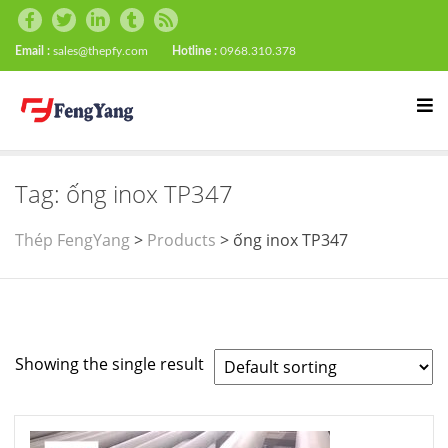
Email :
sales@thepfy.com
Hotline :
0968.310.378
Tag:
ống inox TP347
Thép FengYang
>
Products
>
ống inox TP347
Showing the single result