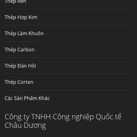
Thép Rèn
Hợp kim N06625 là hợp kim chịu
nhiệt,...
Thép Hợp Kim
Mua inox ở đâu chất lượng giá tốt? Gọi ngay
Thép Làm Khuôn
Thép Fengyang
Inox (thép không gỉ) là một trong...
Thép Carbon
Thép Đàn Hồi
Thép Corten
Các Sản Phẩm Khác
Công ty TNHH Công nghiệp Quốc tế
Châu Dương