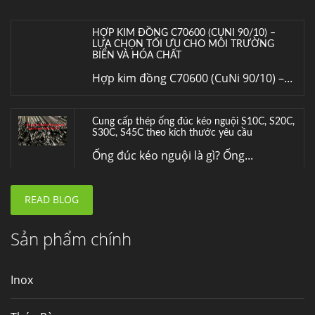
HỢP KIM ĐỒNG C70600 (CUNI 90/10) –
LỰA CHỌN TỐI ƯU CHO MÔI TRƯỜNG
BIỂN VÀ HÓA CHẤT
Hợp kim đồng C70600 (CuNi 90/10) –...
Cung cấp thép ống đúc kéo nguội S10C, S20C,
S30C, S45C theo kích thước yêu cầu
Ống đúc kéo nguội là gì? Ống...
READ BLOG
Đơn hàng thép SPA-H | corten A cung cấp cho
nhà máy thép Hòa Phát
Fengyang là một trong những nhà
Sản phẩm chính
máy...
Inox
Hợp kim N06625 là gì? Giá hợp kim 625 mới
nhất, Mua Inconel 625 tại Việt Nam