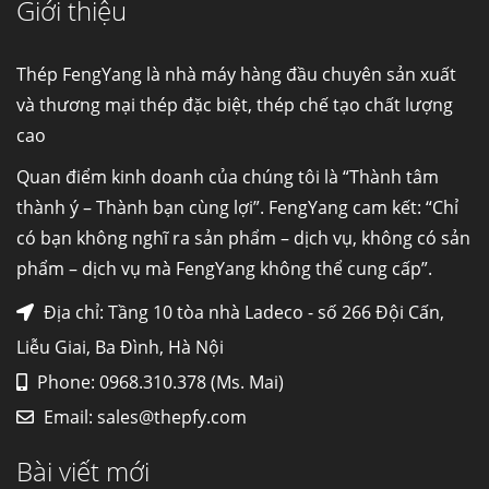
Giới thiệu
Cung cấp thép ống đúc kéo nguội S10C, S20C,
S30C, S45C theo kích thước yêu cầu
Ống đúc kéo nguội là gì? Ống...
Thép FengYang là nhà máy hàng đầu chuyên sản xuất
và thương mại thép đặc biệt, thép chế tạo chất lượng
cao
Đơn hàng thép SPA-H | corten A cung cấp cho
nhà máy thép Hòa Phát
Quan điểm kinh doanh của chúng tôi là “Thành tâm
Fengyang là một trong những nhà
thành ý – Thành bạn cùng lợi”. FengYang cam kết: “Chỉ
máy...
có bạn không nghĩ ra sản phẩm – dịch vụ, không có sản
phẩm – dịch vụ mà FengYang không thể cung cấp”.
Hợp kim N06625 là gì? Giá hợp kim 625 mới
nhất, Mua Inconel 625 tại Việt Nam
Địa chỉ: Tầng 10 tòa nhà Ladeco - số 266 Đội Cấn,
Hợp kim N06625 là hợp kim chịu
Liễu Giai, Ba Đình, Hà Nội
nhiệt,...
Phone: 0968.310.378 (Ms. Mai)
Email:
sales@thepfy.com
Mua inox ở đâu chất lượng giá tốt? Gọi ngay
Thép Fengyang
Bài viết mới
Inox (thép không gỉ) là một trong...