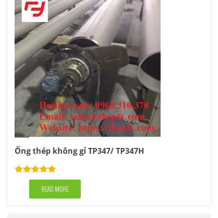
Ống thép không gỉ TP347/ TP347H
Rated
5.00
out of 5
READ MORE