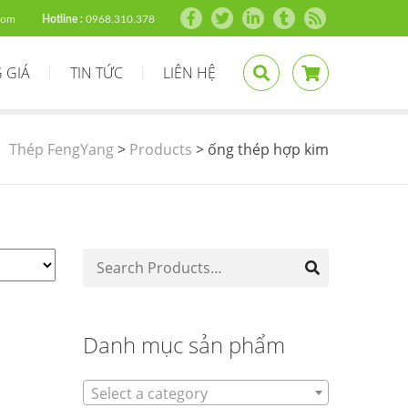
com
Hotline :
0968.310.378
 GIÁ
TIN TỨC
LIÊN HỆ
Thép FengYang
>
Products
>
ống thép hợp kim
Danh mục sản phẩm
Select a category