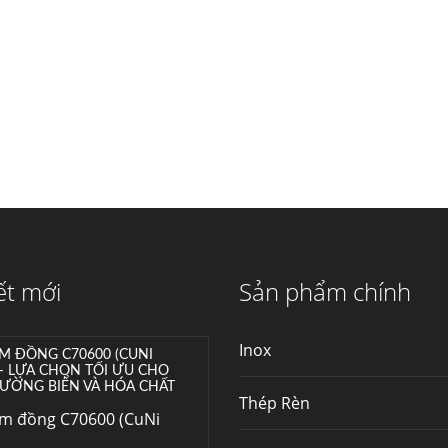
máy...
Hợp kim N06625 là gì?
Giá hợp kim 625 mới
nhất, Mua Inconel 625
tại Việt Nam
Hợp kim N06625 là
hợp kim chịu nhiệt,...
Mua inox ở đâu chất
lượng giá tốt? Gọi ngay
Thép Fengyang
Inox (thép không gỉ)
ết mới
Sản phẩm chính
là một trong...
Inox
M ĐỒNG C70600 (CUNI
 – LỰA CHỌN TỐI ƯU CHO
ƯỜNG BIỂN VÀ HÓA CHẤT
Thép Rèn
im đồng C70600 (CuNi
–...