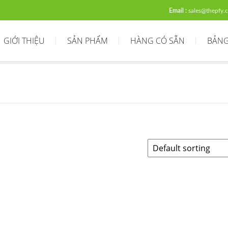
Email :
sales@thepfy.
GIỚI THIỆU
SẢN PHẨM
HÀNG CÓ SẴN
BẢNG