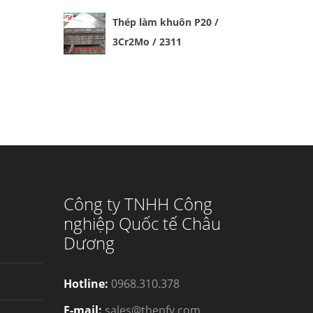
Thép làm khuôn P20 /
3Cr2Mo / 2311
Công ty TNHH Công
nghiệp Quốc tế Châu
Dương
Hotline:
0968.310.378
E-mail:
sales@thepfy.com