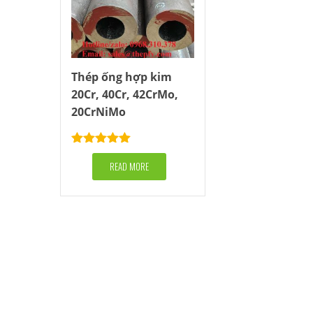
Thép ống hợp kim
20Cr, 40Cr, 42CrMo,
20CrNiMo
Rated
5.00
out of 5
READ MORE