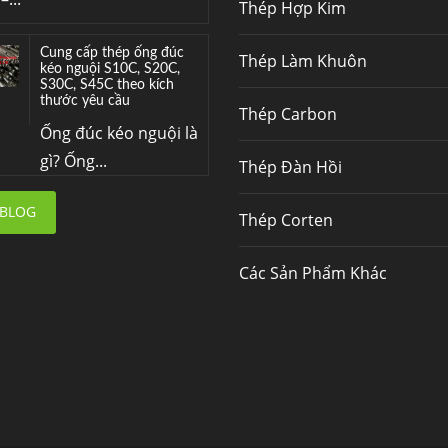
Thép Hợp Kim
Cung cấp thép ống đúc
Thép Làm Khuôn
kéo nguội S10C, S20C,
S30C, S45C theo kích
thước yêu cầu
Thép Carbon
Ống đúc kéo nguội là
gì? Ống...
Thép Đàn Hồi
Đơn hàng thép SPA-H |
 BLOG
Thép Corten
corten A cung cấp cho
nhà máy thép Hòa Phát
Fengyang là một
Các Sản Phẩm Khác
trong những nhà
máy...
Hợp kim N06625 là gì?
Giá hợp kim 625 mới
nhất, Mua Inconel 625
tại Việt Nam