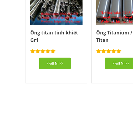
Ống titan tinh khiết
Ống Titanium /
Gr1
Titan
Rated
5.00
Rated
5.00
out of 5
READ MORE
out of 5
READ MORE