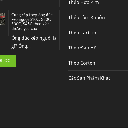
Thép Hợp Kim
Cung cấp thép ống đúc
kéo nguội S10C, S20C,
S30C, S45C theo kích
Thép Làm Khuôn
thước yêu cầu
Ống đúc kéo nguội là
Thép Carbon
gì? Ống...
Thép Đàn Hồi
Đơn hàng thép SPA-H |
corten A cung cấp cho
nhà máy thép Hòa Phát
 BLOG
Thép Corten
Fengyang là một
trong những nhà
Các Sản Phẩm Khác
máy...
Hợp kim N06625 là gì?
Giá hợp kim 625 mới
nhất, Mua Inconel 625
tại Việt Nam
Hợp kim N06625 là
hợp kim chịu nhiệt,...