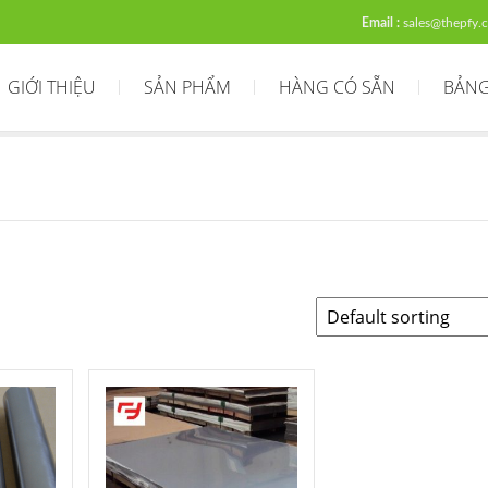
Email :
sales@thepfy.
GIỚI THIỆU
SẢN PHẨM
HÀNG CÓ SẴN
BẢNG