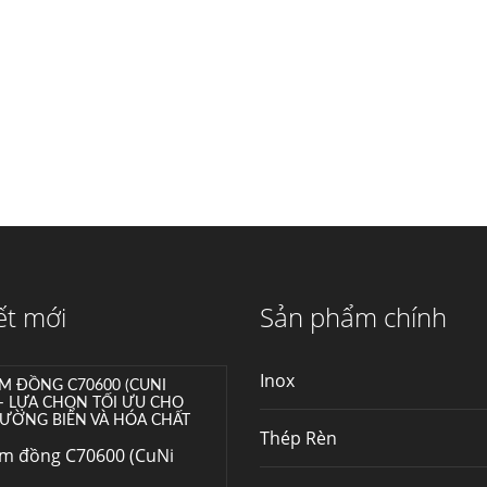
Hợp kim N06625 là gì?
Giá hợp kim 625 mới
nhất, Mua Inconel 625
tại Việt Nam
Hợp kim N06625 là
hợp kim chịu nhiệt,...
Mua inox ở đâu chất
lượng giá tốt? Gọi ngay
Thép Fengyang
Inox (thép không gỉ)
là một trong...
ết mới
Sản phẩm chính
M ĐỒNG C70600 (CUNI
 – LỰA CHỌN TỐI ƯU CHO
Inox
ƯỜNG BIỂN VÀ HÓA CHẤT
im đồng C70600 (CuNi
Thép Rèn
–...