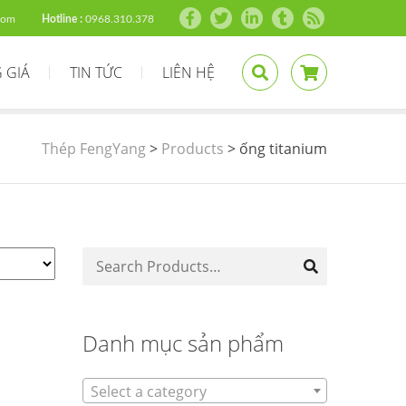
com
Hotline :
0968.310.378
 GIÁ
TIN TỨC
LIÊN HỆ
Thép FengYang
>
Products
>
ống titanium
Danh mục sản phẩm
Select a category