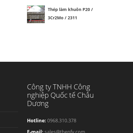
Thép làm khuôn P20 /
3Cr2Mo / 2311
Công ty TNHH Công
nghiệp Quốc tế Châu
Dương
Hotline:
0968.310.378
E-mail:
sales@thepfy.com