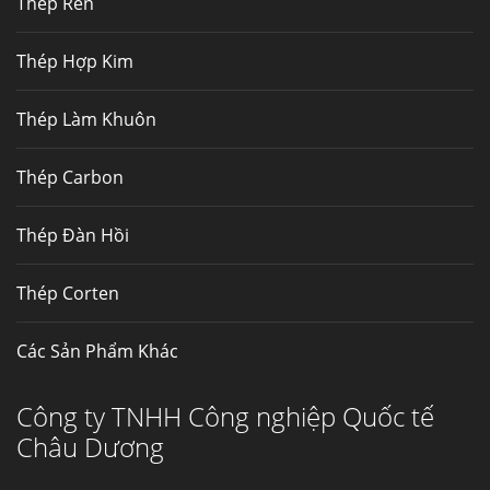
Thép Rèn
Hợp kim N06625 là hợp kim chịu
nhiệt,...
Thép Hợp Kim
Mua inox ở đâu chất lượng giá tốt? Gọi ngay
Thép Làm Khuôn
Thép Fengyang
Inox (thép không gỉ) là một trong...
Thép Carbon
Thép Đàn Hồi
Thép Corten
Các Sản Phẩm Khác
Công ty TNHH Công nghiệp Quốc tế
Châu Dương