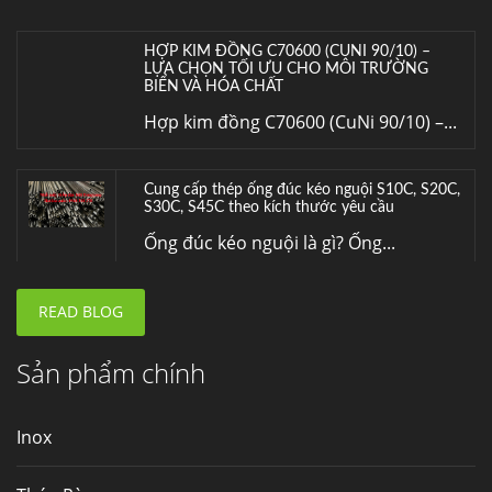
HỢP KIM ĐỒNG C70600 (CUNI 90/10) –
LỰA CHỌN TỐI ƯU CHO MÔI TRƯỜNG
BIỂN VÀ HÓA CHẤT
Hợp kim đồng C70600 (CuNi 90/10) –...
Cung cấp thép ống đúc kéo nguội S10C, S20C,
S30C, S45C theo kích thước yêu cầu
Ống đúc kéo nguội là gì? Ống...
READ BLOG
Đơn hàng thép SPA-H | corten A cung cấp cho
nhà máy thép Hòa Phát
Fengyang là một trong những nhà
Sản phẩm chính
máy...
Inox
Hợp kim N06625 là gì? Giá hợp kim 625 mới
nhất, Mua Inconel 625 tại Việt Nam