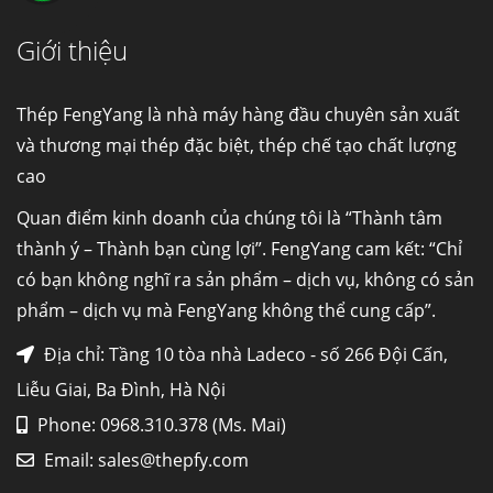
Giới thiệu
Cung cấp thép ống đúc kéo nguội S10C, S20C,
S30C, S45C theo kích thước yêu cầu
Ống đúc kéo nguội là gì? Ống...
Thép FengYang là nhà máy hàng đầu chuyên sản xuất
và thương mại thép đặc biệt, thép chế tạo chất lượng
cao
Đơn hàng thép SPA-H | corten A cung cấp cho
nhà máy thép Hòa Phát
Quan điểm kinh doanh của chúng tôi là “Thành tâm
Fengyang là một trong những nhà
thành ý – Thành bạn cùng lợi”. FengYang cam kết: “Chỉ
máy...
có bạn không nghĩ ra sản phẩm – dịch vụ, không có sản
phẩm – dịch vụ mà FengYang không thể cung cấp”.
Hợp kim N06625 là gì? Giá hợp kim 625 mới
nhất, Mua Inconel 625 tại Việt Nam
Địa chỉ: Tầng 10 tòa nhà Ladeco - số 266 Đội Cấn,
Hợp kim N06625 là hợp kim chịu
Liễu Giai, Ba Đình, Hà Nội
nhiệt,...
Phone: 0968.310.378 (Ms. Mai)
Email:
sales@thepfy.com
Mua inox ở đâu chất lượng giá tốt? Gọi ngay
Thép Fengyang