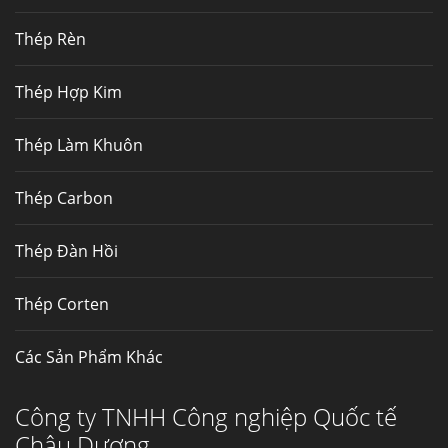
nhất, Mua Inconel 625 tại Việt Nam
Thép Rèn
Hợp kim N06625 là hợp kim chịu
nhiệt,...
Thép Hợp Kim
Mua inox ở đâu chất lượng giá tốt? Gọi ngay
Thép Làm Khuôn
Thép Fengyang
Inox (thép không gỉ) là một trong...
Thép Carbon
Thép Đàn Hồi
Thép Corten
Các Sản Phẩm Khác
Công ty TNHH Công nghiệp Quốc tế
Châu Dương