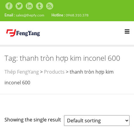
Email :
sales@thepfy.com
Hotline :
0968.310.378
Tag:
thanh tròn hợp kim inconel 600
Thép FengYang
>
Products
>
thanh tròn hợp kim
inconel 600
Showing the single result