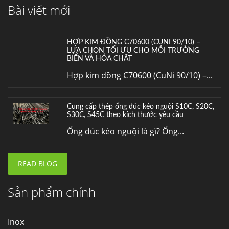
Bài viết mới
Inox (thép không gỉ) là một trong...
HỢP KIM ĐỒNG C70600 (CUNI 90/10) –
LỰA CHỌN TỐI ƯU CHO MÔI TRƯỜNG
BIỂN VÀ HÓA CHẤT
Hợp kim đồng C70600 (CuNi 90/10) –...
Cung cấp thép ống đúc kéo nguội S10C, S20C,
S30C, S45C theo kích thước yêu cầu
Ống đúc kéo nguội là gì? Ống...
READ BLOG
Đơn hàng thép SPA-H | corten A cung cấp cho
nhà máy thép Hòa Phát
Fengyang là một trong những nhà
Sản phẩm chính
máy...
Inox
Hợp kim N06625 là gì? Giá hợp kim 625 mới