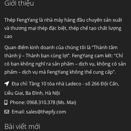
Giới thiệu
Cung cấp thép ống đúc kéo nguội S10C, S20C,
S30C, S45C theo kích thước yêu cầu
Ống đúc kéo nguội là gì? Ống...
Thép FengYang là nhà máy hàng đầu chuyên sản xuất
và thương mại thép đặc biệt, thép chế tạo chất lượng
cao
Đơn hàng thép SPA-H | corten A cung cấp cho
nhà máy thép Hòa Phát
Quan điểm kinh doanh của chúng tôi là “Thành tâm
Fengyang là một trong những nhà
thành ý – Thành bạn cùng lợi”. FengYang cam kết: “Chỉ
máy...
có bạn không nghĩ ra sản phẩm – dịch vụ, không có sản
phẩm – dịch vụ mà FengYang không thể cung cấp”.
Hợp kim N06625 là gì? Giá hợp kim 625 mới
nhất, Mua Inconel 625 tại Việt Nam
Địa chỉ: Tầng 10 tòa nhà Ladeco - số 266 Đội Cấn,
Hợp kim N06625 là hợp kim chịu
Liễu Giai, Ba Đình, Hà Nội
nhiệt,...
Phone: 0968.310.378 (Ms. Mai)
Email:
sales@thepfy.com
Mua inox ở đâu chất lượng giá tốt? Gọi ngay
Thép Fengyang
Bài viết mới
Inox (thép không gỉ) là một trong...