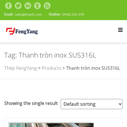
Email :
sales@thepfy.com
Hotline :
0968.310.378
Tag:
Thanh tròn inox SUS316L
Thép FengYang
>
Products
>
Thanh tròn inox SUS316L
Showing the single result