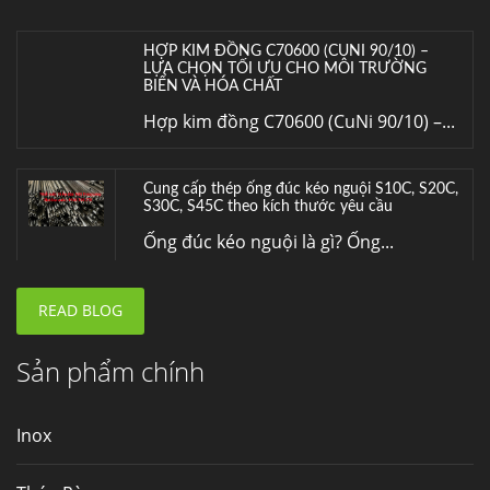
HỢP KIM ĐỒNG C70600 (CUNI 90/10) –
LỰA CHỌN TỐI ƯU CHO MÔI TRƯỜNG
BIỂN VÀ HÓA CHẤT
Hợp kim đồng C70600 (CuNi 90/10) –...
Cung cấp thép ống đúc kéo nguội S10C, S20C,
S30C, S45C theo kích thước yêu cầu
Ống đúc kéo nguội là gì? Ống...
READ BLOG
Đơn hàng thép SPA-H | corten A cung cấp cho
nhà máy thép Hòa Phát
Fengyang là một trong những nhà
Sản phẩm chính
máy...
Inox
Hợp kim N06625 là gì? Giá hợp kim 625 mới
nhất, Mua Inconel 625 tại Việt Nam