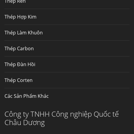
Thép Rèn
Hợp kim N06625 là hợp kim chịu
nhiệt,...
Thép Hợp Kim
Mua inox ở đâu chất lượng giá tốt? Gọi ngay
Thép Làm Khuôn
Thép Fengyang
Inox (thép không gỉ) là một trong...
Thép Carbon
Thép Đàn Hồi
Thép Corten
Các Sản Phẩm Khác
Công ty TNHH Công nghiệp Quốc tế
Châu Dương