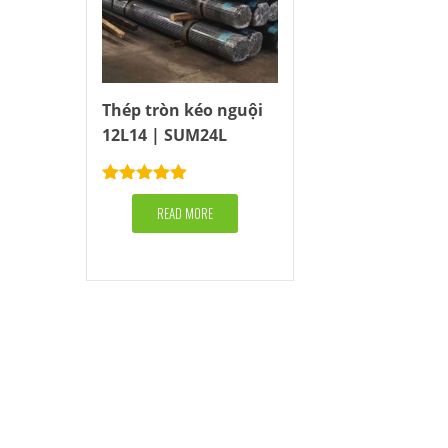
Thép tròn kéo nguội
12L14 | SUM24L
Rated
5.00
out of 5
READ MORE