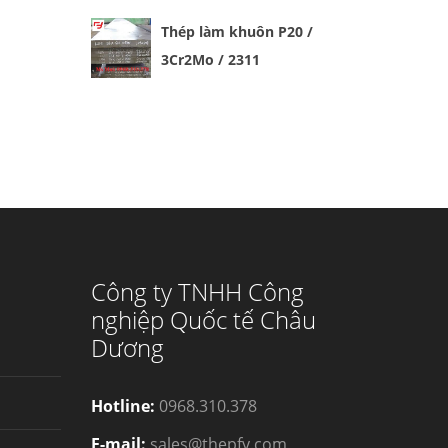
Thép làm khuôn P20 /
3Cr2Mo / 2311
Công ty TNHH Công
nghiệp Quốc tế Châu
Dương
Hotline:
0968.310.378
E-mail:
sales@thepfy.com