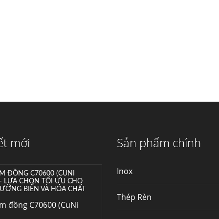
máy...
Hợp kim N06625 là gì?
Giá hợp kim 625 mới
nhất, Mua Inconel 625
tại Việt Nam
Hợp kim N06625 là
hợp kim chịu nhiệt,...
Mua inox ở đâu chất
lượng giá tốt? Gọi ngay
Thép Fengyang
Inox (thép không gỉ)
ết mới
Sản phẩm chính
là một trong...
Inox
M ĐỒNG C70600 (CUNI
 – LỰA CHỌN TỐI ƯU CHO
ƯỜNG BIỂN VÀ HÓA CHẤT
Thép Rèn
im đồng C70600 (CuNi
–...