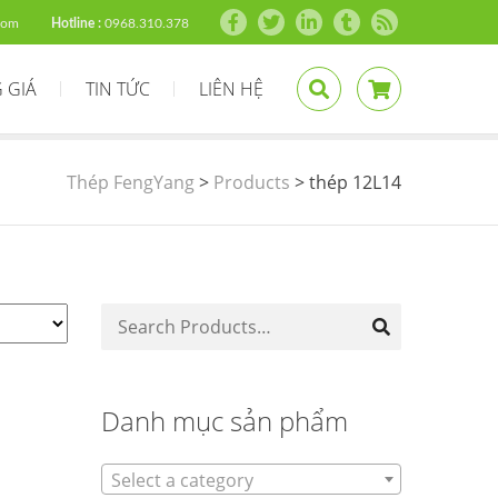
com
Hotline :
0968.310.378
 GIÁ
TIN TỨC
LIÊN HỆ
Thép FengYang
>
Products
>
thép 12L14
Danh mục sản phẩm
Select a category