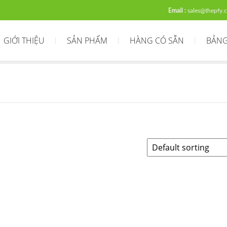
Email :
sales@thepfy.
GIỚI THIỆU
SẢN PHẨM
HÀNG CÓ SẴN
BẢNG