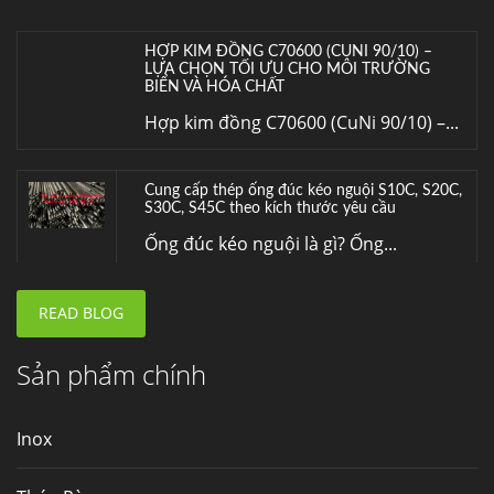
HỢP KIM ĐỒNG C70600 (CUNI 90/10) –
LỰA CHỌN TỐI ƯU CHO MÔI TRƯỜNG
BIỂN VÀ HÓA CHẤT
Hợp kim đồng C70600 (CuNi 90/10) –...
Cung cấp thép ống đúc kéo nguội S10C, S20C,
S30C, S45C theo kích thước yêu cầu
Ống đúc kéo nguội là gì? Ống...
READ BLOG
Đơn hàng thép SPA-H | corten A cung cấp cho
nhà máy thép Hòa Phát
Fengyang là một trong những nhà
Sản phẩm chính
máy...
Inox
Hợp kim N06625 là gì? Giá hợp kim 625 mới
nhất, Mua Inconel 625 tại Việt Nam