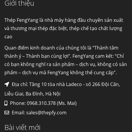
Giới thiệu
Cung cấp thép ống đúc kéo nguội S10C, S20C,
S30C, S45C theo kích thước yêu cầu
Ống đúc kéo nguội là gì? Ống...
Thép FengYang là nhà máy hàng đầu chuyên sản xuất
và thương mại thép đặc biệt, thép chế tạo chất lượng
cao
Đơn hàng thép SPA-H | corten A cung cấp cho
nhà máy thép Hòa Phát
Quan điểm kinh doanh của chúng tôi là “Thành tâm
Fengyang là một trong những nhà
thành ý – Thành bạn cùng lợi”. FengYang cam kết: “Chỉ
máy...
có bạn không nghĩ ra sản phẩm – dịch vụ, không có sản
phẩm – dịch vụ mà FengYang không thể cung cấp”.
Hợp kim N06625 là gì? Giá hợp kim 625 mới
nhất, Mua Inconel 625 tại Việt Nam
Địa chỉ: Tầng 10 tòa nhà Ladeco - số 266 Đội Cấn,
Hợp kim N06625 là hợp kim chịu
Liễu Giai, Ba Đình, Hà Nội
nhiệt,...
Phone: 0968.310.378 (Ms. Mai)
Email:
sales@thepfy.com
Mua inox ở đâu chất lượng giá tốt? Gọi ngay
Thép Fengyang
Bài viết mới
Inox (thép không gỉ) là một trong...