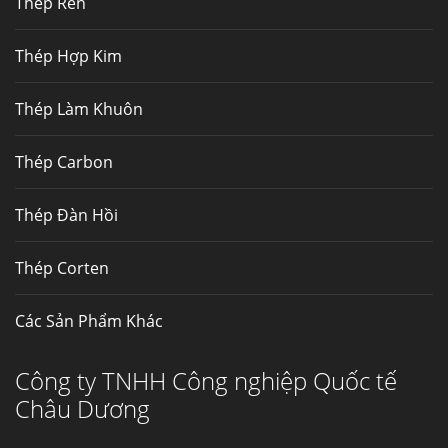
Thép Rèn
Hợp kim N06625 là hợp kim chịu
nhiệt,...
Thép Hợp Kim
Mua inox ở đâu chất lượng giá tốt? Gọi ngay
Thép Làm Khuôn
Thép Fengyang
Inox (thép không gỉ) là một trong...
Thép Carbon
Thép Đàn Hồi
Thép Corten
Các Sản Phẩm Khác
Công ty TNHH Công nghiệp Quốc tế
Châu Dương