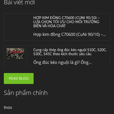
Bài viết mới
Inox (thép không gỉ) là một trong...
HỢP KIM ĐỒNG C70600 (CUNI 90/10) –
LỰA CHỌN TỐI ƯU CHO MÔI TRƯỜNG
BIỂN VÀ HÓA CHẤT
Hợp kim đồng C70600 (CuNi 90/10) –...
Cung cấp thép ống đúc kéo nguội S10C, S20C,
S30C, S45C theo kích thước yêu cầu
Ống đúc kéo nguội là gì? Ống...
READ BLOG
Đơn hàng thép SPA-H | corten A cung cấp cho
nhà máy thép Hòa Phát
Fengyang là một trong những nhà
Sản phẩm chính
máy...
Inox
Hợp kim N06625 là gì? Giá hợp kim 625 mới