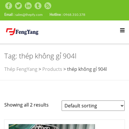
Email :
sales@thepfy.com
Hotline :
0968.310.378
Tag:
thép không gỉ 904l
Thép FengYang
>
Products
>
thép không gỉ 904l
Showing all 2 results