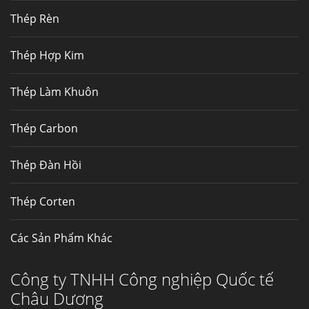
nhất, Mua Inconel 625 tại Việt Nam
Thép Rèn
Hợp kim N06625 là hợp kim chịu
nhiệt,...
Thép Hợp Kim
Mua inox ở đâu chất lượng giá tốt? Gọi ngay
Thép Làm Khuôn
Thép Fengyang
Inox (thép không gỉ) là một trong...
Thép Carbon
Thép Đàn Hồi
Thép Corten
Các Sản Phẩm Khác
Công ty TNHH Công nghiệp Quốc tế
Châu Dương