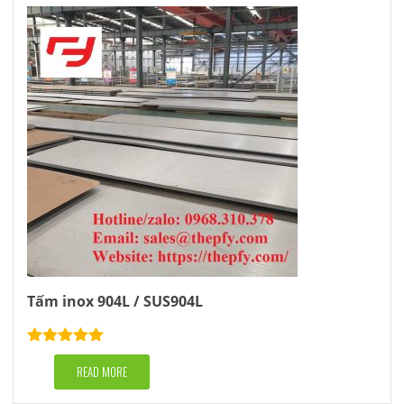
Tấm inox 904L / SUS904L
Rated
5.00
out of 5
READ MORE