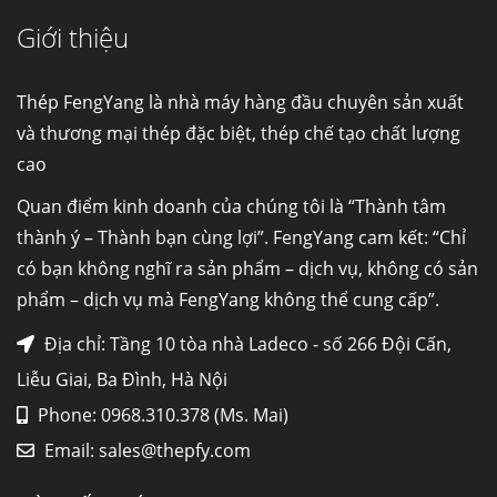
Giới thiệu
Cung cấp thép ống đúc kéo nguội S10C, S20C,
S30C, S45C theo kích thước yêu cầu
Ống đúc kéo nguội là gì? Ống...
Thép FengYang là nhà máy hàng đầu chuyên sản xuất
và thương mại thép đặc biệt, thép chế tạo chất lượng
cao
Đơn hàng thép SPA-H | corten A cung cấp cho
nhà máy thép Hòa Phát
Quan điểm kinh doanh của chúng tôi là “Thành tâm
Fengyang là một trong những nhà
thành ý – Thành bạn cùng lợi”. FengYang cam kết: “Chỉ
máy...
có bạn không nghĩ ra sản phẩm – dịch vụ, không có sản
phẩm – dịch vụ mà FengYang không thể cung cấp”.
Hợp kim N06625 là gì? Giá hợp kim 625 mới
nhất, Mua Inconel 625 tại Việt Nam
Địa chỉ: Tầng 10 tòa nhà Ladeco - số 266 Đội Cấn,
Hợp kim N06625 là hợp kim chịu
Liễu Giai, Ba Đình, Hà Nội
nhiệt,...
Phone: 0968.310.378 (Ms. Mai)
Email:
sales@thepfy.com
Mua inox ở đâu chất lượng giá tốt? Gọi ngay
Thép Fengyang