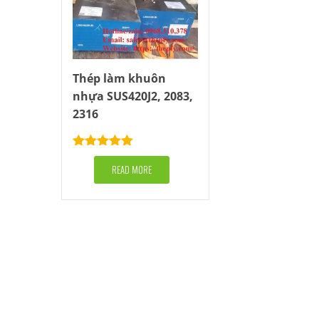
Thép làm khuôn
nhựa SUS420J2, 2083,
2316
Rated
5.00
out of 5
READ MORE