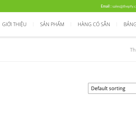
Email :
sales@thepfy.
GIỚI THIỆU
SẢN PHẨM
HÀNG CÓ SẴN
BẢNG
Th