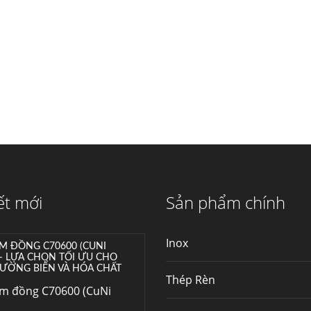
máy...
Hợp kim N06625 là gì?
Giá hợp kim 625 mới
nhất, Mua Inconel 625
tại Việt Nam
Hợp kim N06625 là
hợp kim chịu nhiệt,...
Mua inox ở đâu chất
lượng giá tốt? Gọi ngay
Thép Fengyang
Inox (thép không gỉ)
ết mới
Sản phẩm chính
là một trong...
Inox
M ĐỒNG C70600 (CUNI
 – LỰA CHỌN TỐI ƯU CHO
ƯỜNG BIỂN VÀ HÓA CHẤT
Thép Rèn
im đồng C70600 (CuNi
–...