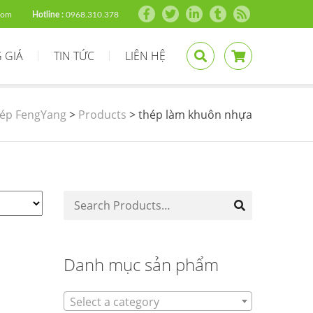
com
Hotline :
0968.310.378
 GIÁ
TIN TỨC
LIÊN HỆ
ép FengYang
>
Products
>
thép làm khuôn nhựa
Danh mục sản phẩm
Select a category