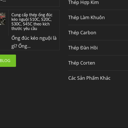
Thép Hợp Kim
Cung cấp thép ống đúc
Thép Làm Khuôn
kéo nguội S10C, S20C,
S30C, S45C theo kích
thước yêu cầu
Thép Carbon
Ống đúc kéo nguội là
gì? Ống...
Thép Đàn Hồi
Đơn hàng thép SPA-H |
 BLOG
Thép Corten
corten A cung cấp cho
nhà máy thép Hòa Phát
Fengyang là một
Các Sản Phẩm Khác
trong những nhà
máy...
Hợp kim N06625 là gì?
Giá hợp kim 625 mới
nhất, Mua Inconel 625
tại Việt Nam