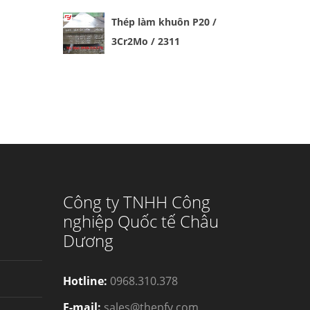
Thép làm khuôn P20 /
3Cr2Mo / 2311
Công ty TNHH Công
nghiệp Quốc tế Châu
Dương
Hotline:
0968.310.378
E-mail:
sales@thepfy.com