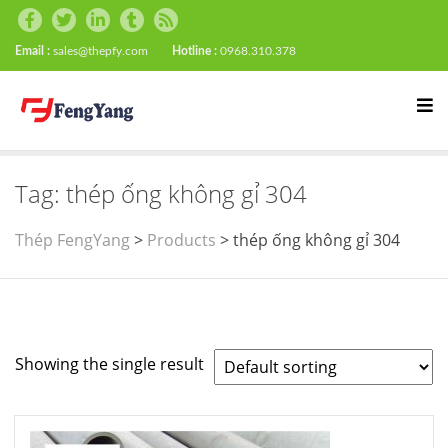
Email :
sales@thepfy.com
Hotline :
0968.310.378
Tag:
thép ống không gỉ 304
Thép FengYang
>
Products
>
thép ống không gỉ 304
Showing the single result