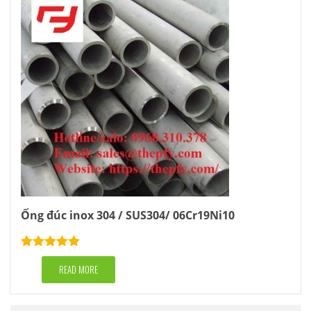
Ống đúc inox 304 / SUS304/ 06Cr19Ni10
Rated
5.00
out of 5
READ MORE