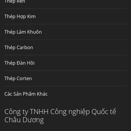
Thép Rèn
Hợp kim N06625 là hợp kim chịu
nhiệt,...
Thép Hợp Kim
Mua inox ở đâu chất lượng giá tốt? Gọi ngay
Thép Làm Khuôn
Thép Fengyang
Inox (thép không gỉ) là một trong...
Thép Carbon
Thép Đàn Hồi
Thép Corten
Các Sản Phẩm Khác
Công ty TNHH Công nghiệp Quốc tế
Châu Dương