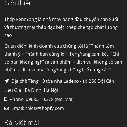
Giới thiệu
Cung cấp thép ống đúc kéo nguội S10C, S20C,
S30C, S45C theo kích thước yêu cầu
Ống đúc kéo nguội là gì? Ống...
Thép FengYang là nhà máy hàng đầu chuyên sản xuất
và thương mại thép đặc biệt, thép chế tạo chất lượng
cao
Đơn hàng thép SPA-H | corten A cung cấp cho
nhà máy thép Hòa Phát
Quan điểm kinh doanh của chúng tôi là “Thành tâm
Fengyang là một trong những nhà
thành ý – Thành bạn cùng lợi”. FengYang cam kết: “Chỉ
máy...
có bạn không nghĩ ra sản phẩm – dịch vụ, không có sản
phẩm – dịch vụ mà FengYang không thể cung cấp”.
Hợp kim N06625 là gì? Giá hợp kim 625 mới
nhất, Mua Inconel 625 tại Việt Nam
Địa chỉ: Tầng 10 tòa nhà Ladeco - số 266 Đội Cấn,
Hợp kim N06625 là hợp kim chịu
Liễu Giai, Ba Đình, Hà Nội
nhiệt,...
Phone: 0968.310.378 (Ms. Mai)
Email:
sales@thepfy.com
Mua inox ở đâu chất lượng giá tốt? Gọi ngay
Thép Fengyang
Bài viết mới
Inox (thép không gỉ) là một trong...