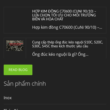
HỢP KIM ĐỒNG C70600 (CUNI 90/10) –
LỰA CHỌN TỐI ƯU CHO MÔI TRƯỜNG
BIỂN VÀ HÓA CHẤT
Hợp kim đồng C70600 (CuNi 90/10) –...
Cung cấp thép ống đúc kéo nguội S10C, S20C,
S30C, S45C theo kích thước yêu cầu
Ống đúc kéo nguội là gì? Ống...
READ BLOG
Đơn hàng thép SPA-H | corten A cung cấp cho
nhà máy thép Hòa Phát
Fengyang là một trong những nhà
Sản phẩm chính
máy...
Inox
Hợp kim N06625 là gì? Giá hợp kim 625 mới
nhất, Mua Inconel 625 tại Việt Nam