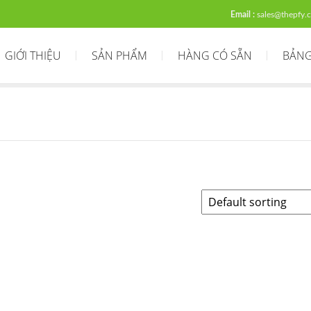
Email :
sales@thepfy.
GIỚI THIỆU
SẢN PHẨM
HÀNG CÓ SẴN
BẢNG