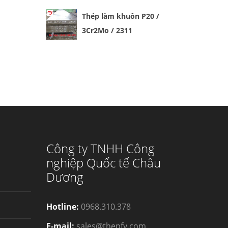
Thép làm khuôn P20 /
3Cr2Mo / 2311
Công ty TNHH Công
nghiệp Quốc tế Châu
Dương
Hotline:
0968.310.378
E-mail:
sales@thepfy.com