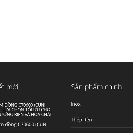
máy...
Hợp kim N06625 là gì?
Giá hợp kim 625 mới
nhất, Mua Inconel 625
tại Việt Nam
Hợp kim N06625 là
hợp kim chịu nhiệt,...
Mua inox ở đâu chất
lượng giá tốt? Gọi ngay
Thép Fengyang
Inox (thép không gỉ)
ết mới
Sản phẩm chính
là một trong...
Inox
M ĐỒNG C70600 (CUNI
 – LỰA CHỌN TỐI ƯU CHO
ƯỜNG BIỂN VÀ HÓA CHẤT
Thép Rèn
im đồng C70600 (CuNi
–...