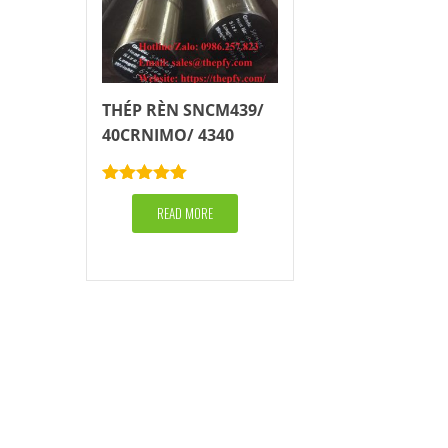
THÉP RÈN SNCM439/
40CRNIMO/ 4340
Rated
5.00
out of 5
READ MORE