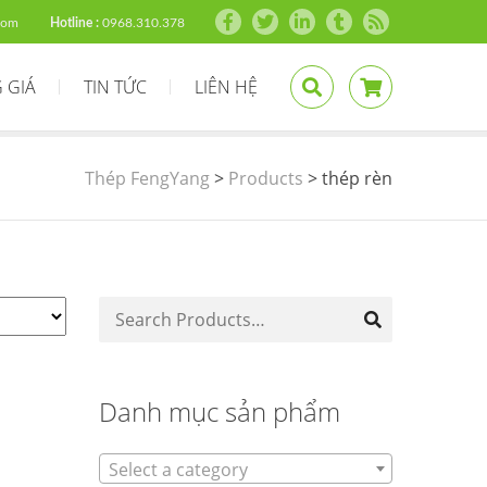
com
Hotline :
0968.310.378
 GIÁ
TIN TỨC
LIÊN HỆ
Thép FengYang
>
Products
>
thép rèn
Danh mục sản phẩm
Select a category