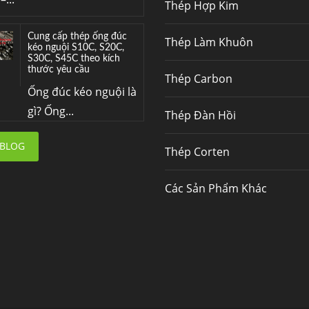
Thép Hợp Kim
Cung cấp thép ống đúc
Thép Làm Khuôn
kéo nguội S10C, S20C,
S30C, S45C theo kích
thước yêu cầu
Thép Carbon
Ống đúc kéo nguội là
gì? Ống...
Thép Đàn Hồi
Đơn hàng thép SPA-H |
 BLOG
Thép Corten
corten A cung cấp cho
nhà máy thép Hòa Phát
Fengyang là một
Các Sản Phẩm Khác
trong những nhà
máy...
Hợp kim N06625 là gì?
Giá hợp kim 625 mới
nhất, Mua Inconel 625
tại Việt Nam