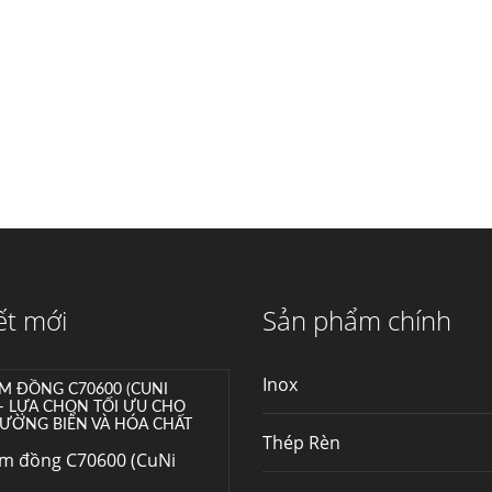
máy...
Hợp kim N06625 là gì?
Giá hợp kim 625 mới
nhất, Mua Inconel 625
tại Việt Nam
Hợp kim N06625 là
hợp kim chịu nhiệt,...
Mua inox ở đâu chất
lượng giá tốt? Gọi ngay
Thép Fengyang
Inox (thép không gỉ)
ết mới
Sản phẩm chính
là một trong...
Inox
M ĐỒNG C70600 (CUNI
 – LỰA CHỌN TỐI ƯU CHO
ƯỜNG BIỂN VÀ HÓA CHẤT
Thép Rèn
im đồng C70600 (CuNi
–...