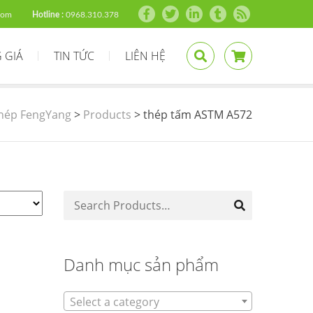
com
Hotline :
0968.310.378
 GIÁ
TIN TỨC
LIÊN HỆ
hép FengYang
>
Products
>
thép tấm ASTM A572
Danh mục sản phẩm
Select a category