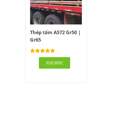
Thép tấm A572 Gr50 |
Gr65
Rated
5.00
out of 5
READ MORE