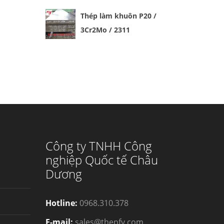
Thép làm khuôn P20 /
3Cr2Mo / 2311
Công ty TNHH Công
nghiệp Quốc tế Châu
Dương
Hotline:
0968.310.378
E-mail:
sales@thepfy.com