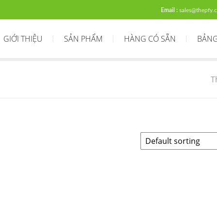
Email :
sales@thepfy.
GIỚI THIỆU
SẢN PHẨM
HÀNG CÓ SẴN
BẢNG
T