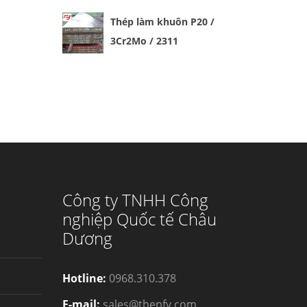
Thép làm khuôn P20 /
3Cr2Mo / 2311
Công ty TNHH Công
nghiệp Quốc tế Châu
Dương
Hotline:
0968.310.378
E-mail:
sales@thepfy.com