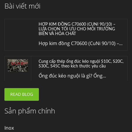
Bài viết mới
Inox (thép không gỉ) là một trong...
HỢP KIM ĐỒNG C70600 (CUNI 90/10) –
LỰA CHỌN TỐI ƯU CHO MÔI TRƯỜNG
BIỂN VÀ HÓA CHẤT
Hợp kim đồng C70600 (CuNi 90/10) –...
Cung cấp thép ống đúc kéo nguội S10C, S20C,
S30C, S45C theo kích thước yêu cầu
Ống đúc kéo nguội là gì? Ống...
READ BLOG
Đơn hàng thép SPA-H | corten A cung cấp cho
nhà máy thép Hòa Phát
Fengyang là một trong những nhà
Sản phẩm chính
máy...
Inox
Hợp kim N06625 là gì? Giá hợp kim 625 mới