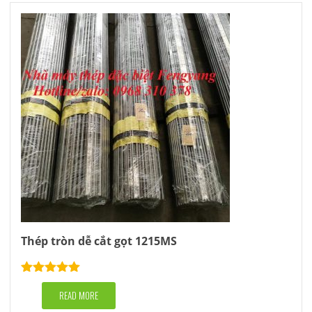
Thép tròn dễ cắt gọt 1215MS
Rated
5.00
out of 5
READ MORE