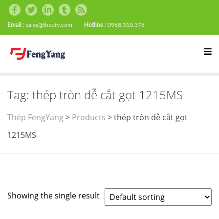
Email :
sales@thepfy.com
Hotline :
0968.310.378
Tag:
thép tròn dễ cắt gọt 1215MS
Thép FengYang
>
Products
>
thép tròn dễ cắt gọt
1215MS
Showing the single result