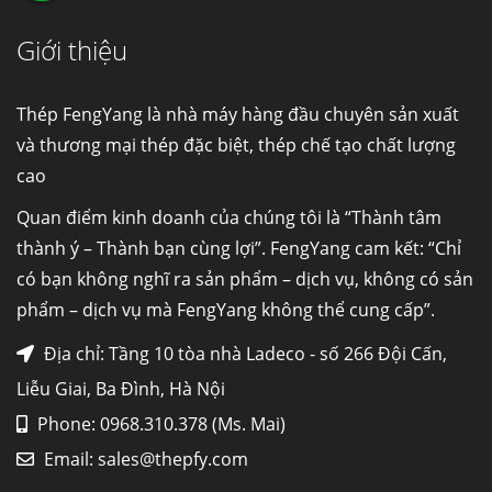
Giới thiệu
Cung cấp thép ống đúc kéo nguội S10C, S20C,
S30C, S45C theo kích thước yêu cầu
Ống đúc kéo nguội là gì? Ống...
Thép FengYang là nhà máy hàng đầu chuyên sản xuất
và thương mại thép đặc biệt, thép chế tạo chất lượng
cao
Đơn hàng thép SPA-H | corten A cung cấp cho
nhà máy thép Hòa Phát
Quan điểm kinh doanh của chúng tôi là “Thành tâm
Fengyang là một trong những nhà
thành ý – Thành bạn cùng lợi”. FengYang cam kết: “Chỉ
máy...
có bạn không nghĩ ra sản phẩm – dịch vụ, không có sản
phẩm – dịch vụ mà FengYang không thể cung cấp”.
Hợp kim N06625 là gì? Giá hợp kim 625 mới
nhất, Mua Inconel 625 tại Việt Nam
Địa chỉ: Tầng 10 tòa nhà Ladeco - số 266 Đội Cấn,
Hợp kim N06625 là hợp kim chịu
Liễu Giai, Ba Đình, Hà Nội
nhiệt,...
Phone: 0968.310.378 (Ms. Mai)
Email:
sales@thepfy.com
Mua inox ở đâu chất lượng giá tốt? Gọi ngay
Thép Fengyang