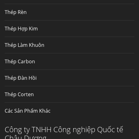
nhất, Mua Inconel 625 tại Việt Nam
Thép Rèn
Hợp kim N06625 là hợp kim chịu
nhiệt,...
Thép Hợp Kim
Mua inox ở đâu chất lượng giá tốt? Gọi ngay
Thép Làm Khuôn
Thép Fengyang
Inox (thép không gỉ) là một trong...
Thép Carbon
Thép Đàn Hồi
Thép Corten
Các Sản Phẩm Khác
Công ty TNHH Công nghiệp Quốc tế
Châu Dương