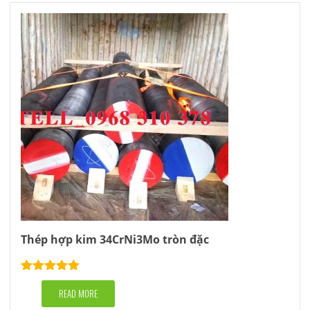
Thép hợp kim 34CrNi3Mo tròn đặc
Rated
5.00
out of 5
READ MORE