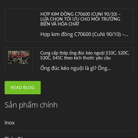
HỢP KIM ĐỒNG C70600 (CUNI 90/10) –
LỰA CHỌN TỐI ƯU CHO MÔI TRƯỜNG
BIỂN VÀ HÓA CHẤT
Hợp kim đồng C70600 (CuNi 90/10) –...
Cung cấp thép ống đúc kéo nguội S10C, S20C,
S30C, S45C theo kích thước yêu cầu
Ống đúc kéo nguội là gì? Ống...
READ BLOG
Đơn hàng thép SPA-H | corten A cung cấp cho
nhà máy thép Hòa Phát
Fengyang là một trong những nhà
Sản phẩm chính
máy...
Inox
Hợp kim N06625 là gì? Giá hợp kim 625 mới
nhất, Mua Inconel 625 tại Việt Nam