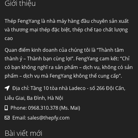
Giới thiệu
Cung cấp thép ống đúc kéo nguội S10C, S20C,
S30C, S45C theo kích thước yêu cầu
Ống đúc kéo nguội là gì? Ống...
Thép FengYang là nhà máy hàng đầu chuyên sản xuất
và thương mại thép đặc biệt, thép chế tạo chất lượng
cao
Đơn hàng thép SPA-H | corten A cung cấp cho
nhà máy thép Hòa Phát
Quan điểm kinh doanh của chúng tôi là “Thành tâm
Fengyang là một trong những nhà
thành ý – Thành bạn cùng lợi”. FengYang cam kết: “Chỉ
máy...
có bạn không nghĩ ra sản phẩm – dịch vụ, không có sản
phẩm – dịch vụ mà FengYang không thể cung cấp”.
Hợp kim N06625 là gì? Giá hợp kim 625 mới
nhất, Mua Inconel 625 tại Việt Nam
Địa chỉ: Tầng 10 tòa nhà Ladeco - số 266 Đội Cấn,
Hợp kim N06625 là hợp kim chịu
Liễu Giai, Ba Đình, Hà Nội
nhiệt,...
Phone: 0968.310.378 (Ms. Mai)
Email:
sales@thepfy.com
Mua inox ở đâu chất lượng giá tốt? Gọi ngay
Thép Fengyang
Bài viết mới
Inox (thép không gỉ) là một trong...