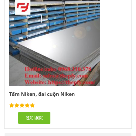
Tấm Niken, đai cuộn Niken
Rated
5.00
out of 5
READ MORE