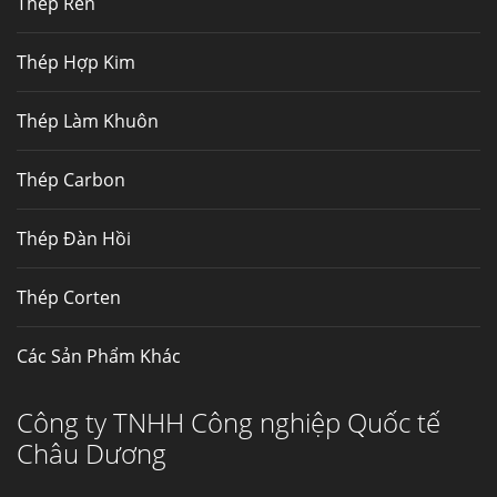
Thép Rèn
Hợp kim N06625 là hợp kim chịu
nhiệt,...
Thép Hợp Kim
Mua inox ở đâu chất lượng giá tốt? Gọi ngay
Thép Làm Khuôn
Thép Fengyang
Inox (thép không gỉ) là một trong...
Thép Carbon
Thép Đàn Hồi
Thép Corten
Các Sản Phẩm Khác
Công ty TNHH Công nghiệp Quốc tế
Châu Dương