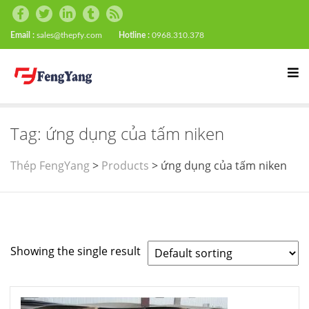
Email :
sales@thepfy.com
Hotline :
0968.310.378
Tag:
ứng dụng của tấm niken
Thép FengYang
>
Products
>
ứng dụng của tấm niken
Showing the single result