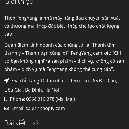
Giới thiệu
Cung cấp thép ống đúc kéo nguội S10C, S20C,
S30C, S45C theo kích thước yêu cầu
Ống đúc kéo nguội là gì? Ống...
Thép FengYang là nhà máy hàng đầu chuyên sản xuất
và thương mại thép đặc biệt, thép chế tạo chất lượng
cao
Đơn hàng thép SPA-H | corten A cung cấp cho
nhà máy thép Hòa Phát
Quan điểm kinh doanh của chúng tôi là “Thành tâm
Fengyang là một trong những nhà
thành ý – Thành bạn cùng lợi”. FengYang cam kết: “Chỉ
máy...
có bạn không nghĩ ra sản phẩm – dịch vụ, không có sản
phẩm – dịch vụ mà FengYang không thể cung cấp”.
Hợp kim N06625 là gì? Giá hợp kim 625 mới
nhất, Mua Inconel 625 tại Việt Nam
Địa chỉ: Tầng 10 tòa nhà Ladeco - số 266 Đội Cấn,
Hợp kim N06625 là hợp kim chịu
Liễu Giai, Ba Đình, Hà Nội
nhiệt,...
Phone: 0968.310.378 (Ms. Mai)
Email:
sales@thepfy.com
Mua inox ở đâu chất lượng giá tốt? Gọi ngay
Thép Fengyang
Bài viết mới
Inox (thép không gỉ) là một trong...