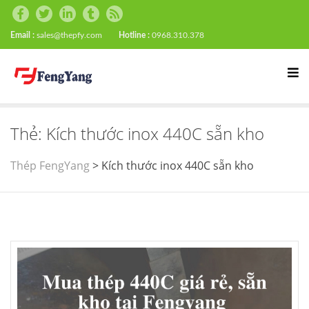
Email :
sales@thepfy.com
Hotline :
0968.310.378
Thẻ:
Kích thước inox 440C sẵn kho
Thép FengYang
>
Kích thước inox 440C sẵn kho