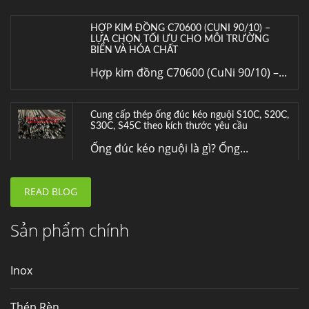
HỢP KIM ĐỒNG C70600 (CUNI 90/10) –
LỰA CHỌN TỐI ƯU CHO MÔI TRƯỜNG
BIỂN VÀ HÓA CHẤT
Hợp kim đồng C70600 (CuNi 90/10) –...
Cung cấp thép ống đúc kéo nguội S10C, S20C,
S30C, S45C theo kích thước yêu cầu
Ống đúc kéo nguội là gì? Ống...
READ BLOG
Đơn hàng thép SPA-H | corten A cung cấp cho
nhà máy thép Hòa Phát
Fengyang là một trong những nhà
Sản phẩm chính
máy...
Inox
Hợp kim N06625 là gì? Giá hợp kim 625 mới
nhất, Mua Inconel 625 tại Việt Nam
Thép Rèn