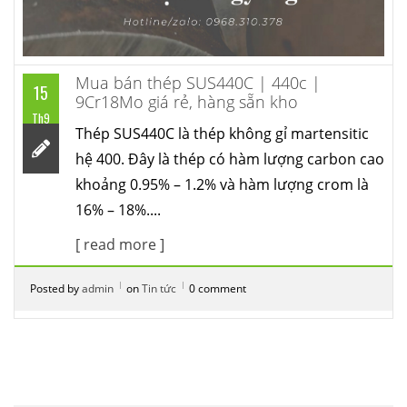
Mua bán thép SUS440C | 440c |
15
9Cr18Mo giá rẻ, hàng sẵn kho
Th9
Thép SUS440C là thép không gỉ martensitic
hệ 400. Đây là thép có hàm lượng carbon cao
khoảng 0.95% – 1.2% và hàm lượng crom là
16% – 18%....
[ read more ]
Posted by
admin
on
Tin tức
0 comment