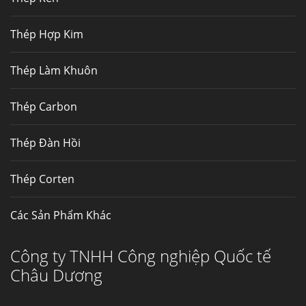
Hợp kim N06625 là hợp kim chịu
nhiệt,...
Thép Hợp Kim
Mua inox ở đâu chất lượng giá tốt? Gọi ngay
Thép Làm Khuôn
Thép Fengyang
Inox (thép không gỉ) là một trong...
Thép Carbon
Thép Đàn Hồi
Thép Corten
Các Sản Phẩm Khác
Công ty TNHH Công nghiệp Quốc tế
Châu Dương