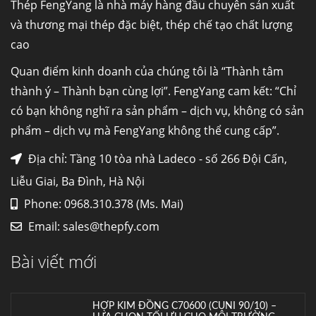
Ống đúc kéo nguội là gì? Ống...
Thép FengYang là nhà máy hàng đầu chuyên sản xuất
và thương mại thép đặc biệt, thép chế tạo chất lượng
cao
Đơn hàng thép SPA-H | corten A cung cấp cho
nhà máy thép Hòa Phát
Quan điểm kinh doanh của chúng tôi là “Thành tâm
Fengyang là một trong những nhà
thành ý – Thành bạn cùng lợi”. FengYang cam kết: “Chỉ
máy...
có bạn không nghĩ ra sản phẩm – dịch vụ, không có sản
phẩm – dịch vụ mà FengYang không thể cung cấp”.
Hợp kim N06625 là gì? Giá hợp kim 625 mới
nhất, Mua Inconel 625 tại Việt Nam
Địa chỉ: Tầng 10 tòa nhà Ladeco - số 266 Đội Cấn,
Hợp kim N06625 là hợp kim chịu
Liễu Giai, Ba Đình, Hà Nội
nhiệt,...
Phone: 0968.310.378 (Ms. Mai)
Email:
sales@thepfy.com
Mua inox ở đâu chất lượng giá tốt? Gọi ngay
Thép Fengyang
Bài viết mới
Inox (thép không gỉ) là một trong...
HỢP KIM ĐỒNG C70600 (CUNI 90/10) –