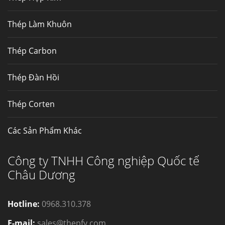
Mua inox ở đâu chất lượng giá tốt? Gọi ngay
Thép Làm Khuôn
Thép Fengyang
Inox (thép không gỉ) là một trong...
Thép Carbon
Thép Đàn Hồi
Thép Corten
Các Sản Phẩm Khác
Công ty TNHH Công nghiệp Quốc tế
Châu Dương
Hotline:
0968.310.378
E-mail:
sales@thepfy.com