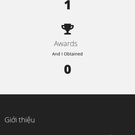
1
Awards
And I Obtained
0
Giới thiệu
Cung cấp thép ống đúc kéo nguội S10C, S20C,
S30C, S45C theo kích thước yêu cầu