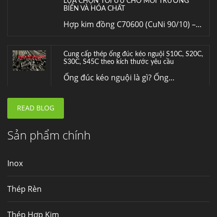
LỰA CHỌN TỐI ƯU CHO MÔI TRƯỜNG
BIỂN VÀ HÓA CHẤT
Hợp kim đồng C70600 (CuNi 90/10) –...
Cung cấp thép ống đúc kéo nguội S10C, S20C,
S30C, S45C theo kích thước yêu cầu
Ống đúc kéo nguội là gì? Ống...
READ BLOG
Đơn hàng thép SPA-H | corten A cung cấp cho
nhà máy thép Hòa Phát
Fengyang là một trong những nhà
Sản phẩm chính
máy...
Inox
Hợp kim N06625 là gì? Giá hợp kim 625 mới
nhất, Mua Inconel 625 tại Việt Nam
Thép Rèn
Hợp kim N06625 là hợp kim chịu
nhiệt,...
Thép Hợp Kim