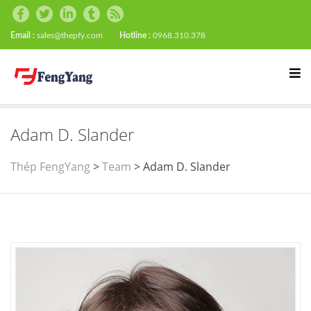
Email :
sales@thepfy.com
Hotline :
0968.310.378
Adam D. Slander
Thép FengYang
>
Team
>
Adam D. Slander