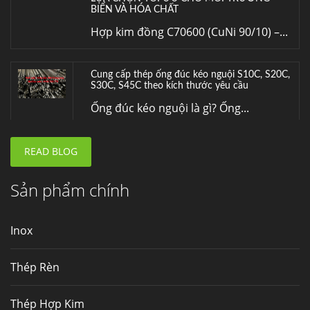
BIỂN VÀ HÓA CHẤT
Hợp kim đồng C70600 (CuNi 90/10) –...
Cung cấp thép ống đúc kéo nguội S10C, S20C,
S30C, S45C theo kích thước yêu cầu
Ống đúc kéo nguội là gì? Ống...
READ BLOG
Đơn hàng thép SPA-H | corten A cung cấp cho
nhà máy thép Hòa Phát
Fengyang là một trong những nhà
Sản phẩm chính
máy...
Inox
Hợp kim N06625 là gì? Giá hợp kim 625 mới
nhất, Mua Inconel 625 tại Việt Nam
Thép Rèn
Hợp kim N06625 là hợp kim chịu
nhiệt,...
Thép Hợp Kim