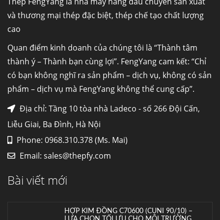
Ống đúc kéo nguội là gì? Ống...
Thép FengYang là nhà máy hàng đầu chuyên sản xuất
và thương mại thép đặc biệt, thép chế tạo chất lượng
cao
Đơn hàng thép SPA-H | corten A cung cấp cho
nhà máy thép Hòa Phát
Quan điểm kinh doanh của chúng tôi là “Thành tâm
Fengyang là một trong những nhà
thành ý – Thành bạn cùng lợi”. FengYang cam kết: “Chỉ
máy...
có bạn không nghĩ ra sản phẩm – dịch vụ, không có sản
phẩm – dịch vụ mà FengYang không thể cung cấp”.
Hợp kim N06625 là gì? Giá hợp kim 625 mới
nhất, Mua Inconel 625 tại Việt Nam
Địa chỉ: Tầng 10 tòa nhà Ladeco - số 266 Đội Cấn,
Hợp kim N06625 là hợp kim chịu
Liễu Giai, Ba Đình, Hà Nội
nhiệt,...
Phone: 0968.310.378 (Ms. Mai)
Email:
sales@thepfy.com
Mua inox ở đâu chất lượng giá tốt? Gọi ngay
Thép Fengyang
Bài viết mới
Inox (thép không gỉ) là một trong...
HỢP KIM ĐỒNG C70600 (CUNI 90/10) –
LỰA CHỌN TỐI ƯU CHO MÔI TRƯỜNG