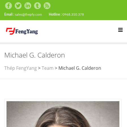
Email :
sales@thepfy.com
Hotline :
0968.310.378
Michael G. Calderon
Thép FengYang
>
Team
>
Michael G. Calderon