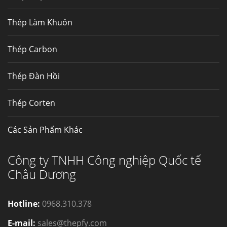
Mua inox ở đâu chất lượng giá tốt? Gọi ngay
Thép Làm Khuôn
Thép Fengyang
Inox (thép không gỉ) là một trong...
Thép Carbon
Thép Đàn Hồi
Thép Corten
Các Sản Phẩm Khác
Công ty TNHH Công nghiệp Quốc tế
Châu Dương
Hotline:
0968.310.378
E-mail:
sales@thepfy.com