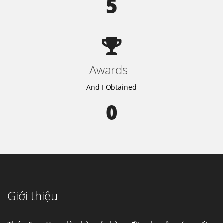
5
Awards
And I Obtained
0
Giới thiệu
Cung cấp thép ống đúc kéo nguội S10C, S20C,
S30C, S45C theo kích thước yêu cầu