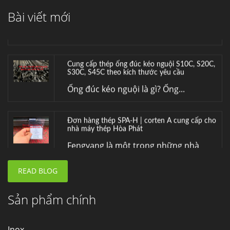
BIỂN VÀ HÓA CHẤT
Bài viết mới
Hợp kim đồng C70600 (CuNi 90/10) –...
Cung cấp thép ống đúc kéo nguội S10C, S20C,
S30C, S45C theo kích thước yêu cầu
Ống đúc kéo nguội là gì? Ống...
Đơn hàng thép SPA-H | corten A cung cấp cho
nhà máy thép Hòa Phát
Fengyang là một trong những nhà
máy...
READ BLOG
Hợp kim N06625 là gì? Giá hợp kim 625 mới
nhất, Mua Inconel 625 tại Việt Nam
Hợp kim N06625 là hợp kim chịu
Sản phẩm chính
nhiệt,...
Inox