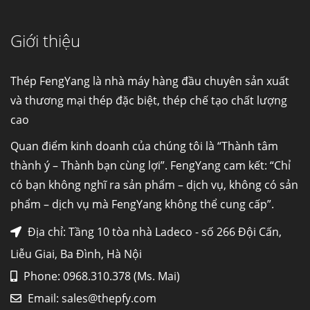
Giới thiệu
Đơn hàng thép SPA-H | corten A cung cấp cho
nhà máy thép Hòa Phát
Fengyang là một trong những nhà
Thép FengYang là nhà máy hàng đầu chuyên sản xuất
máy...
và thương mại thép đặc biệt, thép chế tạo chất lượng
cao
Hợp kim N06625 là gì? Giá hợp kim 625 mới
nhất, Mua Inconel 625 tại Việt Nam
Quan điểm kinh doanh của chúng tôi là “Thành tâm
Hợp kim N06625 là hợp kim chịu
thành ý – Thành bạn cùng lợi”. FengYang cam kết: “Chỉ
nhiệt,...
có bạn không nghĩ ra sản phẩm – dịch vụ, không có sản
phẩm – dịch vụ mà FengYang không thể cung cấp”.
Mua inox ở đâu chất lượng giá tốt? Gọi ngay
Thép Fengyang
Địa chỉ: Tầng 10 tòa nhà Ladeco - số 266 Đội Cấn,
Inox (thép không gỉ) là một trong...
Liễu Giai, Ba Đình, Hà Nội
Phone: 0968.310.378 (Ms. Mai)
HỢP KIM ĐỒNG C70600 (CUNI 90/10) –
Email:
sales@thepfy.com
LỰA CHỌN TỐI ƯU CHO MÔI TRƯỜNG