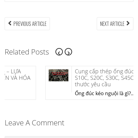
Điều
PREVIOUS
NEX
PREVIOUS ARTICLE
NEXT ARTICLE
ARTICLE:
ARTI
hướng
bài
Related Posts
viết
Cung cấp thép ống đúc kéo nguội
S10C, S20C, S30C, S45C theo kích
thước yêu cầu
Ống đúc kéo nguội là gì?...
Leave A Comment