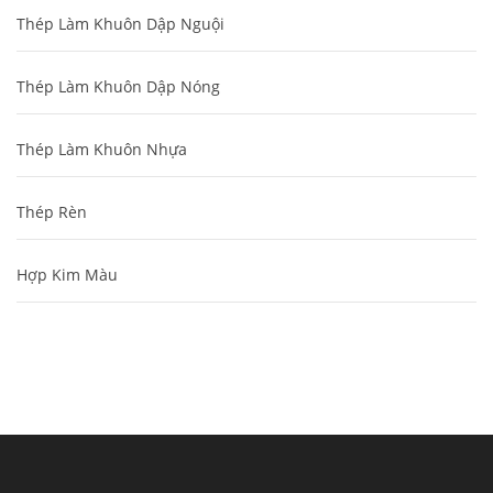
Thép Làm Khuôn Dập Nguội
Thép Làm Khuôn Dập Nóng
Thép Làm Khuôn Nhựa
Thép Rèn
Hợp Kim Màu
Cung cấp thép ống đúc kéo nguội S10C, S20C,
S30C, S45C theo kích thước yêu cầu
Ống đúc kéo nguội là gì? Ống...