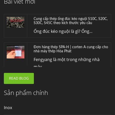
Bài viết mới
Hợp kim đồng C70600 (CuNi 90/10) –...
Cung cấp thép ống đúc kéo nguội S10C, S20C,
S30C, S45C theo kích thước yêu cầu
Ống đúc kéo nguội là gì? Ống...
Đơn hàng thép SPA-H | corten A cung cấp cho
nhà máy thép Hòa Phát
Fengyang là một trong những nhà
máy...
READ BLOG
Hợp kim N06625 là gì? Giá hợp kim 625 mới
nhất, Mua Inconel 625 tại Việt Nam
Hợp kim N06625 là hợp kim chịu
Sản phẩm chính
nhiệt,...
Inox
Mua inox ở đâu chất lượng giá tốt? Gọi ngay