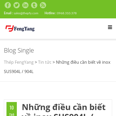
Email :
sales@thepfy.com
Hotline :
0968.310.378
Blog Single
Thép FengYang
>
Tin tức
>
Những điều cần biết về inox
SUS904L / 904L
Những điều cần biết
10
Th9