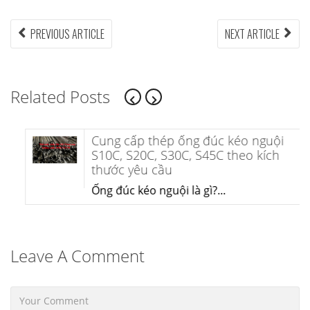
Điều
PREVIOUS
NEX
PREVIOUS ARTICLE
NEXT ARTICLE
ARTICLE:
ARTI
hướng
bài
Related Posts
viết
Cung cấp thép ống đúc kéo nguội
S10C, S20C, S30C, S45C theo kích
thước yêu cầu
Ống đúc kéo nguội là gì?...
Leave A Comment