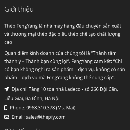
Giới thiệu
Đơn hàng thép SPA-H | corten A cung cấp cho
nhà máy thép Hòa Phát
Fengyang là một trong những nhà
Thép FengYang là nhà máy hàng đầu chuyên sản xuất
máy...
và thương mại thép đặc biệt, thép chế tạo chất lượng
cao
Hợp kim N06625 là gì? Giá hợp kim 625 mới
nhất, Mua Inconel 625 tại Việt Nam
Quan điểm kinh doanh của chúng tôi là “Thành tâm
Hợp kim N06625 là hợp kim chịu
thành ý – Thành bạn cùng lợi”. FengYang cam kết: “Chỉ
nhiệt,...
có bạn không nghĩ ra sản phẩm – dịch vụ, không có sản
phẩm – dịch vụ mà FengYang không thể cung cấp”.
Mua inox ở đâu chất lượng giá tốt? Gọi ngay
Thép Fengyang
Địa chỉ: Tầng 10 tòa nhà Ladeco - số 266 Đội Cấn,
Inox (thép không gỉ) là một trong...
Liễu Giai, Ba Đình, Hà Nội
Phone: 0968.310.378 (Ms. Mai)
HỢP KIM ĐỒNG C70600 (CUNI 90/10) –
Email:
sales@thepfy.com
LỰA CHỌN TỐI ƯU CHO MÔI TRƯỜNG
BIỂN VÀ HÓA CHẤT