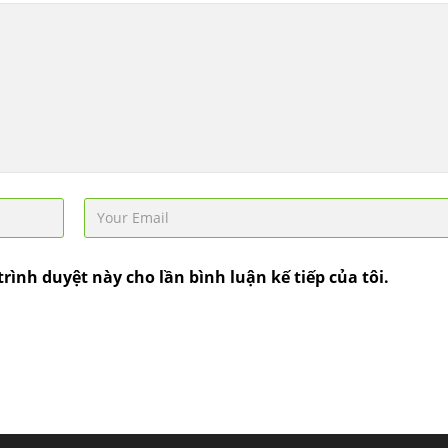
S30C, S45C theo kích
thước yêu cầu
Ống đúc kéo nguội là
gì? Ống...
Đơn hàng thép SPA-H |
corten A cung cấp cho
nhà máy thép Hòa Phát
Fengyang là một
trong những nhà
máy...
trình duyệt này cho lần bình luận kế tiếp của tôi.
Hợp kim N06625 là gì?
Giá hợp kim 625 mới
nhất, Mua Inconel 625
tại Việt Nam
Hợp kim N06625 là
hợp kim chịu nhiệt,...
Mua inox ở đâu chất