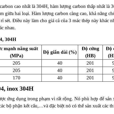
carbon cao nhất là 304H, hàm lượng carbon thấp nhất là 
m giữa hai loại. Hàm lượng carbon càng cao, khả năng ch
rỉ sét. Điều này làm cho giá cả của 3 mác thép này khác n
ác nhau.
04, 304H
c mạnh năng suất
Độ cứng
Độ 
Độ giãn dài
(%)
(MPa)
(HB)
(H
205
40
201
205
40
201
170
40
201
04, inox 304H
ược ứng dụng trong phạm vi rất rộng. Nó phù hợp để sản 
c bộ phận kết cấu,…và đặc biệt nó có thể sản xuất các thi