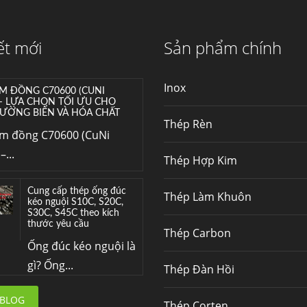
lượng giá tốt? Gọi ngay
Thép Fengyang
Inox (thép không gỉ)
ết mới
Sản phẩm chính
là một trong...
Inox
M ĐỒNG C70600 (CUNI
 – LỰA CHỌN TỐI ƯU CHO
ƯỜNG BIỂN VÀ HÓA CHẤT
Thép Rèn
im đồng C70600 (CuNi
–...
Thép Hợp Kim
Cung cấp thép ống đúc
Thép Làm Khuôn
kéo nguội S10C, S20C,
S30C, S45C theo kích
thước yêu cầu
Thép Carbon
Ống đúc kéo nguội là
gì? Ống...
Thép Đàn Hồi
Đơn hàng thép SPA-H |
 BLOG
Thép Corten
corten A cung cấp cho