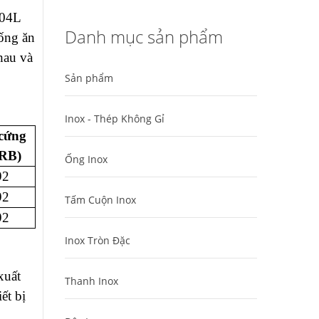
304L
Danh mục sản phẩm
ống ăn
hau và
Sản phẩm
Inox - Thép Không Gỉ
cứng
RB)
Ống Inox
92
92
Tấm Cuộn Inox
92
Inox Tròn Đặc
xuất
Thanh Inox
ết bị