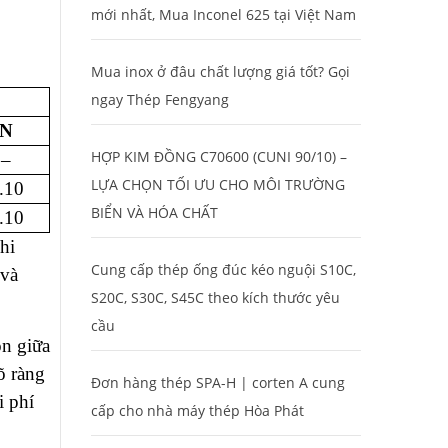
mới nhất, Mua Inconel 625 tại Việt Nam
Mua inox ở đâu chất lượng giá tốt? Gọi
ngay Thép Fengyang
N
HỢP KIM ĐỒNG C70600 (CUNI 90/10) –
–
LỰA CHỌN TỐI ƯU CHO MÔI TRƯỜNG
.10
BIỂN VÀ HÓA CHẤT
.10
hi
Cung cấp thép ống đúc kéo nguội S10C,
 và
S20C, S30C, S45C theo kích thước yêu
cầu
òn giữa
õ ràng
Đơn hàng thép SPA-H | corten A cung
i phí
cấp cho nhà máy thép Hòa Phát