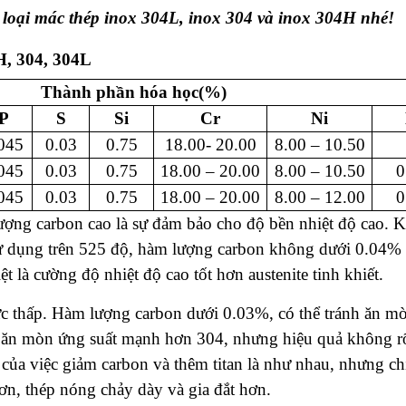
 loại mác thép inox 304L, inox 304 và inox 304H nhé!
H, 304, 304L
Thành phần hóa học(%)
P
S
Si
Cr
Ni
045
0.03
0.75
18.00- 20.00
8.00 – 10.50
045
0.03
0.75
18.00 – 20.00
8.00 – 10.50
0
045
0.03
0.75
18.00 – 20.00
8.00 – 12.00
0
ượng carbon cao là sự đảm bảo cho độ bền nhiệt độ cao. K
ử dụng trên 525 độ, hàm lượng carbon không dưới 0.04%
ệt là cường độ nhiệt độ cao tốt hơn austenite tinh khiết.
ực thấp. Hàm lượng carbon dưới 0.03%, có thể tránh ăn m
g ăn mòn ứng suất mạnh hơn 304, nhưng hiệu quả không r
 của việc giảm carbon và thêm titan là như nhau, nhưng ch
hơn, thép nóng chảy dày và gia đắt hơn.