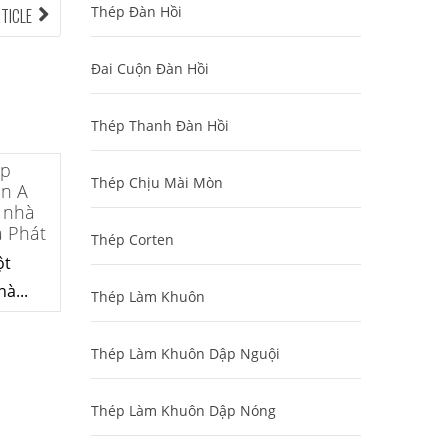
Thép Đàn Hồi
NEXT
RTICLE
ARTICLE:
Đai Cuộn Đàn Hồi
Thép Thanh Đàn Hồi
ép
Thép Chịu Mài Mòn
en A
 nhà
 Phát
Thép Corten
ột
à...
Thép Làm Khuôn
Thép Làm Khuôn Dập Nguội
Thép Làm Khuôn Dập Nóng