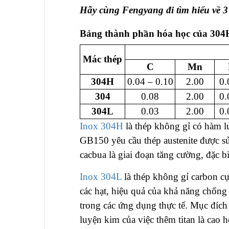
Hãy cùng Fengyang đi tìm hiểu về 3
Bảng thành phần hóa học của 304
Mác thép
C
Mn
304H
0.04 – 0.10
2.00
0.
304
0.08
2.00
0.
304L
0.03
2.00
0.
Inox 304H
là thép không gỉ có hàm l
GB150 yêu cầu thép austenite được s
cacbua là giai đoạn tăng cường, đặc bi
Inox 304L
là thép không gỉ carbon c
các hạt, hiệu quả của khả năng chốn
trong các ứng dụng thực tế. Mục đích
luyện kim của việc thêm titan là cao 