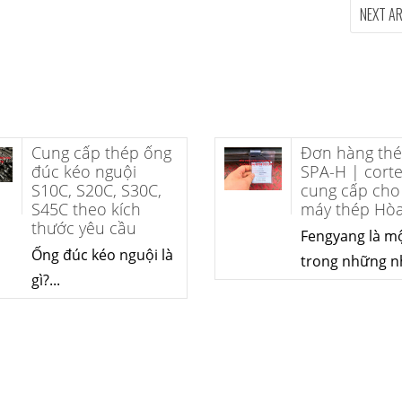
NEXT A
Cung cấp thép ống
Đơn hàng th
đúc kéo nguội
SPA-H | cort
S10C, S20C, S30C,
cung cấp cho
S45C theo kích
máy thép Hòa
thước yêu cầu
Fengyang là m
Ống đúc kéo nguội là
trong những nh
gì?...
Cung cấp thép ống đúc
kéo nguội S10C, S20C,