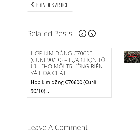
Điều
PREVIOUS
PREVIOUS ARTICLE
ARTICLE:
hướng
bài
Related Posts
viết
âu
HỢP KIM ĐỒNG C70600
 tốt?
(CUNI 90/10) – LỰA CHỌN TỐI
ƯU CHO MÔI TRƯỜNG BIỂN
VÀ HÓA CHẤT
g gỉ)
Hợp kim đồng C70600 (CuNi
90/10)...
Leave A Comment