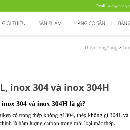
Email :
sales@thepfy.
GIỚI THIỆU
SẢN PHẨM
HÀNG CÓ SẴN
BẢNG
Thép FengYang
>
Tin
L, inox 304 và inox 304H
 inox 304 và inox 304H là gì?
 niken có trong thép không gỉ 304, thép không gỉ 304L v
chính là hàm lượng carbon trong mỗi loại mác thép.