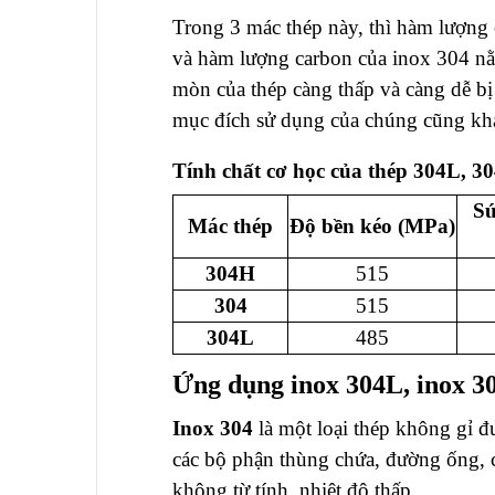
Trong 3 mác thép này, thì hàm lượng 
và hàm lượng carbon của
inox 304
nằ
mòn của thép càng thấp và càng dễ bị 
mục đích sử dụng của chúng cũng kh
Tính chất cơ học của thép 304L, 3
Sứ
Mác thép
Độ bền kéo
(MPa)
304H
515
304
515
304L
485
Ứng dụng inox 304L, inox 3
Inox 304
là một loại thép không gỉ đ
các bộ phận thùng chứa, đường ống, cá
không từ tính, nhiệt độ thấp.