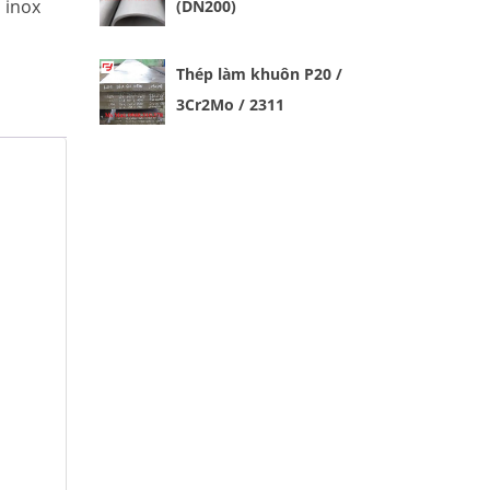
n inox
(DN200)
Thép làm khuôn P20 /
3Cr2Mo / 2311