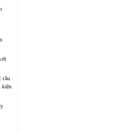
n
n
với
c cầu
 kiện
áy