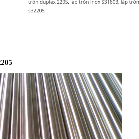
tròn duplex 2205
,
láp tròn inox S31803
,
láp trò
s32205
2205