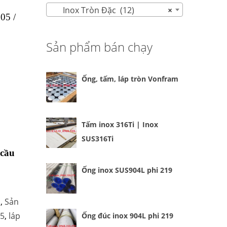
Inox Tròn Đặc (12)
×
05 /
Sản phẩm bán chạy
Ống, tấm, láp tròn Vonfram
Tấm inox 316Ti | Inox
SUS316Ti
 cầu
Ống inox SUS904L phi 219
c
,
Sản
05
,
láp
Ống đúc inox 904L phi 219