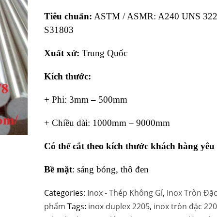
Rated
1
5.00
out of 5
Tiêu chuẩn:
ASTM / ASMR: A240 UNS 322
based on
customer
S31803
rating
Xuất xứ:
Trung Quốc
Kích thước:
+ Phi: 3mm – 500mm
+ Chiều dài: 1000mm – 9000mm
Có thể cắt theo kích thước khách hàng yêu
Bề mặt
: sáng bóng, thô đen
Categories:
Inox - Thép Không Gỉ
,
Inox Tròn Đặ
phẩm
Tags:
inox duplex 2205
,
inox tròn đặc 22