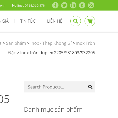
com
Hotline :
0968.310.378
 GIÁ
TIN TỨC
LIÊN HỆ
s
>
Sản phẩm
>
Inox - Thép Không Gỉ
>
Inox Tròn
Đặc
>
Inox tròn duplex 2205/S31803/S32205
05
Danh mục sản phẩm