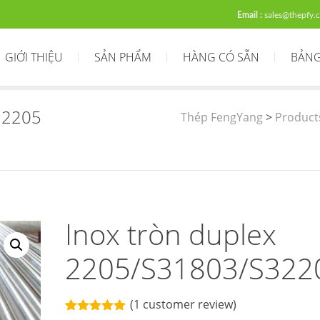
Email :
sales@thepfy.
GIỚI THIỆU
SẢN PHẨM
HÀNG CÓ SẴN
BẢNG
32205
Thép FengYang
>
Product
Inox tròn duplex
2205/S31803/S322
(
1
customer review)