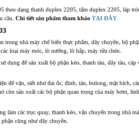
05 theo dạng thanh duplex 2205, tấm duplex 2205, láp trò
êu cầu.
Chi tiết sản phẩm tham khảo
TẠI ĐÂY
03
ận trong nhà máy chế biến thực phẩm, dây chuyền, bộ phậ
 các loại máy móc, lò nướng, lò hấp, máy rửa chén.
ử dụng để sản xuất bộ phận kéo, thanh tàu, dây tàu, cáp 
n để vặn, siết như đai ốc, đinh, tán, bulong, mặt bích, cá
nó còn sản xuất các bộ phận quan trọng của máy bơm, linh
g làm các trục quay, thanh kéo, vận chuyển trong nhà m
ộ phận cũng như dây chuyền.