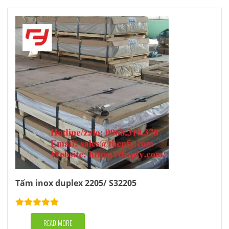
Tấm inox duplex 2205/ S32205
Rated
5.00
out of 5
READ MORE