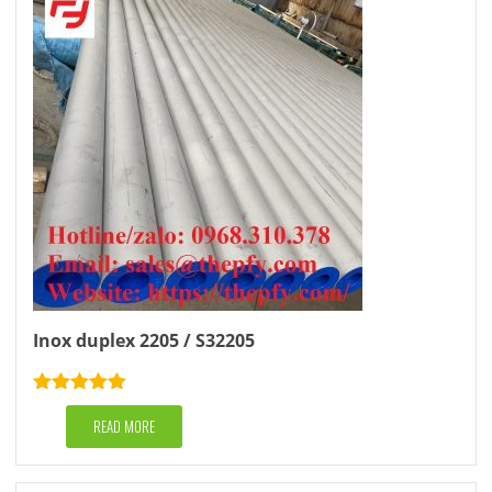
Inox duplex 2205 / S32205
Rated
5.00
out of 5
READ MORE