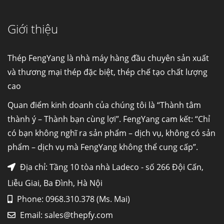
Giới thiệu
Cung cấp thép ống đúc kéo nguội S10C, S20C,
S30C, S45C theo kích thước yêu cầu
Ống đúc kéo nguội là gì? Ống...
Thép FengYang là nhà máy hàng đầu chuyên sản xuất
và thương mại thép đặc biệt, thép chế tạo chất lượng
cao
Đơn hàng thép SPA-H | corten A cung cấp cho
nhà máy thép Hòa Phát
Quan điểm kinh doanh của chúng tôi là “Thành tâm
Fengyang là một trong những nhà
thành ý – Thành bạn cùng lợi”. FengYang cam kết: “Chỉ
máy...
có bạn không nghĩ ra sản phẩm – dịch vụ, không có sản
phẩm – dịch vụ mà FengYang không thể cung cấp”.
Hợp kim N06625 là gì? Giá hợp kim 625 mới
nhất, Mua Inconel 625 tại Việt Nam
Địa chỉ: Tầng 10 tòa nhà Ladeco - số 266 Đội Cấn,
Hợp kim N06625 là hợp kim chịu
Liễu Giai, Ba Đình, Hà Nội
nhiệt,...
Phone: 0968.310.378 (Ms. Mai)
Email:
sales@thepfy.com
Mua inox ở đâu chất lượng giá tốt? Gọi ngay