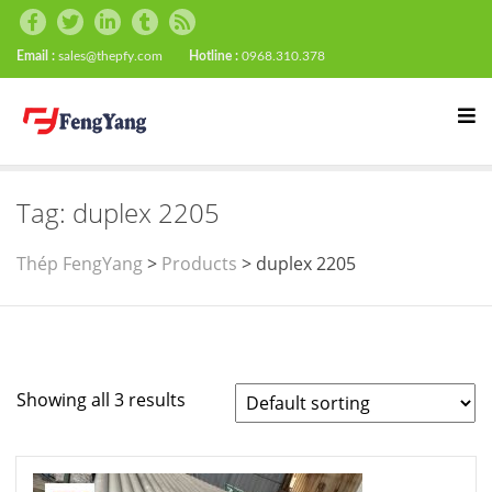
Email :
sales@thepfy.com
Hotline :
0968.310.378
Tag:
duplex 2205
Thép FengYang
>
Products
>
duplex 2205
Showing all 3 results