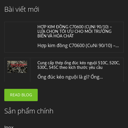
Thép Fengyang
Bài viết mới
Inox (thép không gỉ) là một trong...
HỢP KIM ĐỒNG C70600 (CUNI 90/10) –
LỰA CHỌN TỐI ƯU CHO MÔI TRƯỜNG
BIỂN VÀ HÓA CHẤT
Hợp kim đồng C70600 (CuNi 90/10) –...
Cung cấp thép ống đúc kéo nguội S10C, S20C,
S30C, S45C theo kích thước yêu cầu
Ống đúc kéo nguội là gì? Ống...
READ BLOG
Đơn hàng thép SPA-H | corten A cung cấp cho
nhà máy thép Hòa Phát
Fengyang là một trong những nhà
Sản phẩm chính
máy...
Inox