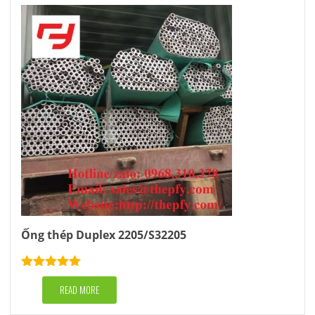
Ống thép Duplex 2205/S32205
Rated
5.00
out of 5
READ MORE