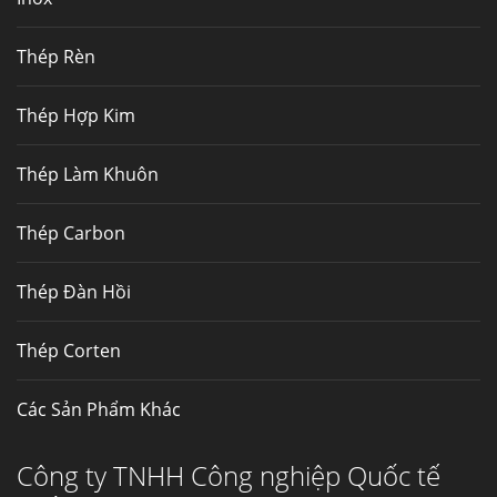
Hợp kim N06625 là gì? Giá hợp kim 625 mới
nhất, Mua Inconel 625 tại Việt Nam
Thép Rèn
Hợp kim N06625 là hợp kim chịu
nhiệt,...
Thép Hợp Kim
Mua inox ở đâu chất lượng giá tốt? Gọi ngay
Thép Làm Khuôn
Thép Fengyang
Inox (thép không gỉ) là một trong...
Thép Carbon
Thép Đàn Hồi
Thép Corten
Các Sản Phẩm Khác
Công ty TNHH Công nghiệp Quốc tế